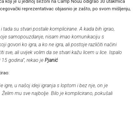
ća koji je u jedinoj sezoni na Camp Nouu odigrao 30 utakmica
egovački reprezentativac objasnio je zašto, po svom mišljenju,
 tada su stvari postale komplicirane. A kada bih igrao,
alo moje samopouzdanje, nisam imao komunikaciju s
 govori ko igra, a ko ne igra, ali postoje različiti načini
i sve, ali uvijek volim da se stvari kažu licem u lice. Ispalo
i 15 godina”, rekao je
Pjanić
irao:
igre, u našoj ideji igranja s loptom i bez nje, on je
Želim mu sve najbolje. Bilo je komplicirano, pokušali