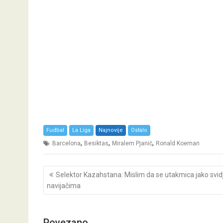
Fudbal
La Liga
Najnovije
Ostalo
,
,
,
Barcelona
Besiktas
Miralem Pjanič
Ronald Koeman
Post
Selektor Kazahstana: Mislim da se utakmica jako svid
navigation
navijačima
Povezano