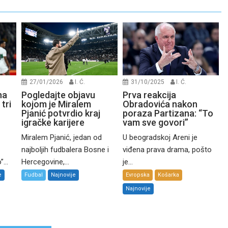
27/01/2026
I. Ć.
31/10/2025
I. Ć.
na
Pogledajte objavu
Prva reakcija
tri
kojom je Miralem
Obradovića nakon
Pjanić potvrdio kraj
poraza Partizana: “To
igračke karijere
vam sve govori”
Miralem Pjanić, jedan od
U beogradskoj Areni je
najboljih fudbalera Bosne i
viđena prava drama, pošto
...
Hercegovine,...
je...
e
Fudbal
Najnovije
Evropska
Košarka
Najnovije