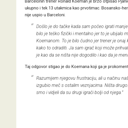
Barcelonin trener Ronald Koeman je brzo otpisao Pjani
ukupno i tek 13 utakmica kao prvotimac. Bosansko-herc
nije uspio u Barceloni.
Došlo je do tačke kada sam počeo igrati manje i
bilo je teško fizički i mentalno jer to je ubij
Koemanom. To je bilo čudno jer trener je onaj koji
kako to odraditi. Ja sam igrač koji može prihvatit
je kao da se ništa nije dogodilo i kao da je men
Taj odgovor stigao je do Koemana koji ga je prokoment
Razumijem njegovu frustraciju, ali u načinu naše 
izgubio meč s ostalim veznjacima. Ništa drugo. 
smo i vidjeli da su drugi igrači bolji od njega.”