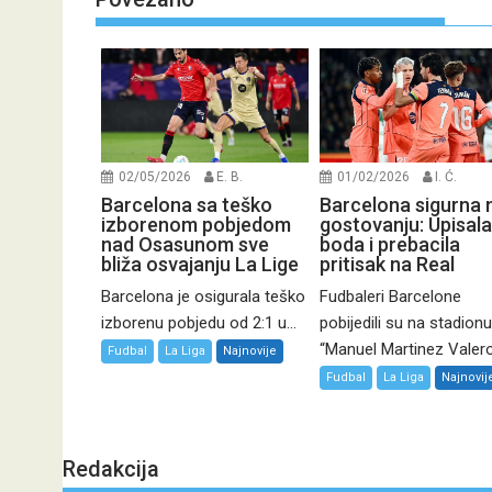
02/05/2026
E. B.
01/02/2026
I. Ć.
Barcelona sa teško
Barcelona sigurna 
izborenom pobjedom
gostovanju: Upisala 
nad Osasunom sve
boda i prebacila
bliža osvajanju La Lige
pritisak na Real
Barcelona je osigurala teško
Fudbaleri Barcelone
izborenu pobjedu od 2:1 u...
pobijedili su na stadionu
“Manuel Martinez Valero”
Fudbal
La Liga
Najnovije
Fudbal
La Liga
Najnovij
Redakcija