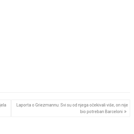
jela
Laporta o Griezmannu: Svi su od njega očekivali više, on nije
bio potreban Barceloni