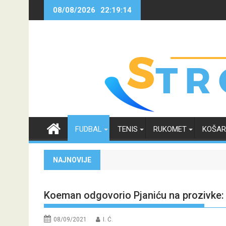
Skip
08/08/2026
22:19:15
to
content
FUDBAL
TENIS
RUKOMET
KOŠA
NAJNOVIJE
Koeman odgovorio Pjaniću na prozivke: 
08/09/2021
I. Ć.