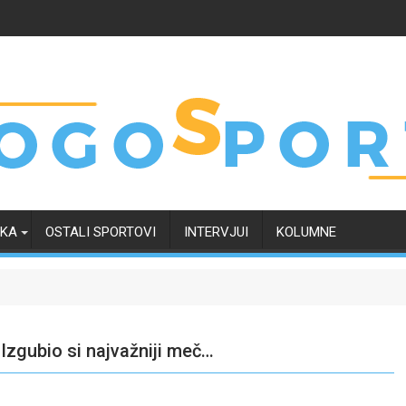
RKA
OSTALI SPORTOVI
INTERVJUI
KOLUMNE
Izgubio si najvažniji meč…