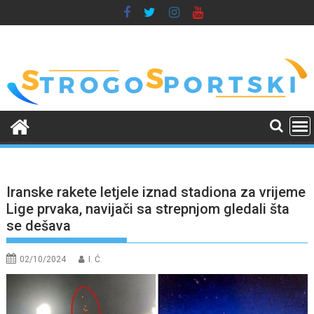
Skip
to
content
Iranske rakete letjele iznad stadiona za vrijeme
Lige prvaka, navijači sa strepnjom gledali šta
se dešava
02/10/2024
I. Ć.