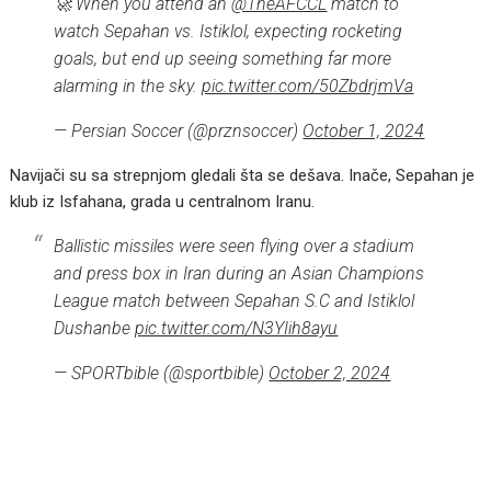
🚀 When you attend an
@TheAFCCL
match to
watch Sepahan vs. Istiklol, expecting rocketing
goals, but end up seeing something far more
alarming in the sky.
pic.twitter.com/50ZbdrjmVa
— Persian Soccer (@prznsoccer)
October 1, 2024
Navijači su sa strepnjom gledali šta se dešava. Inače, Sepahan je
klub iz Isfahana, grada u centralnom Iranu.
Ballistic missiles were seen flying over a stadium
and press box in Iran during an Asian Champions
League match between Sepahan S.C and Istiklol
Dushanbe
pic.twitter.com/N3YIih8ayu
— SPORTbible (@sportbible)
October 2, 2024