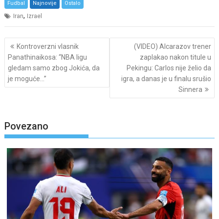
Fudbal
Najnovije
Ostalo
,
Iran
Izrael
Post
Kontroverzni vlasnik
(VIDEO) Alcarazov trener
navigation
Panathinaikosa: “NBA ligu
zaplakao nakon titule u
gledam samo zbog Jokića, da
Pekingu: Carlos nije želio da
je moguće…”
igra, a danas je u finalu srušio
Sinnera
Povezano