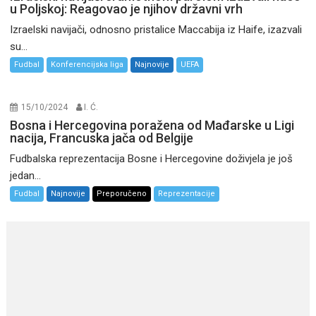
u Poljskoj: Reagovao je njihov državni vrh
Izraelski navijači, odnosno pristalice Maccabija iz Haife, izazvali
su...
Fudbal
Konferencijska liga
Najnovije
UEFA
15/10/2024
I. Ć.
Bosna i Hercegovina poražena od Mađarske u Ligi
nacija, Francuska jača od Belgije
Fudbalska reprezentacija Bosne i Hercegovine doživjela je još
jedan...
Fudbal
Najnovije
Preporučeno
Reprezentacije