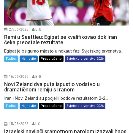
27/06/2026
E. B.
Remi u Seattleu: Egipat se kvalifikovao dok Iran
čeka preostale rezultate
Egipat je osigurao mjesto u nokaut fazi Svjetskog prvenstva...
Fudbal
Najnovije
Preporučeno
Svjetsko prvenstvo 2026
16/06/2026
E. B.
Novi Zeland dva puta ispustio vodstvo u
dramatičnom remiju s Iranom
Iran i Novi Zeland su podjelili bodove rezultatom 2-2...
Fudbal
Najnovije
Preporučeno
Svjetsko prvenstvo 2026
15/08/2025
I. Ć.
Izraelski navijači sramotnom parolom izazvali haos