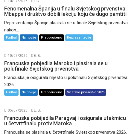
14/07/2026
I. Ć.
Fenomenalna Španija u finalu Svjetskog prvenstva:
Mbappe i društvo dobili lekciju koju će dugo pamtiti
Reprezentacija Španije plasirala se u finale Svjetskog prvenstva
nakon...
Fudbal
Najnovije
Preporučeno
Reprezentacije
10/07/2026
E. B.
Francuska pobjedila Maroko i plasirala se u
polufinale Svjetskog prvenstva
Francuska je osigurala mjesto u polufinalu Svjetskog prvenstva
2026....
Fudbal
Najnovije
Preporučeno
Svjetsko prvenstvo 2026
05/07/2026
E. B.
Francuska pobijedila Paragvaj i osigurala utakmicu
u četvrtfinalu protiv Maroka
Francuska se plasirala u četvrtfinale Svjetskog prvenstva 2026.