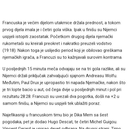
Francuska je većim dijelom utakmice držala prednost, a tokom
prvog dijela imala je i četiri gola viška. Ipak u finišu su Nijemci
uspjeli istopiti zaostatak. Početkom drugog dijela njemački
rukometaši su kreirali preokret i nakratko preuzeli vodstvo
(19:18). Nakon toga je uslijedio period koji je obilovao greškama
njemačkih igrača, a Francuzi su to kažnjavali surovim kontrama.
U posljednjih 15 minuta meča odvajaju se na tri gola razlike, ali su
Nijemci držali priključak zahvaljujući sjajnom Andreasu Wolfu.
Međutim, Paul Drux je upropastio tri napada Njemačke, nakon što
je tri lopte bacio u aut, od čega dvije u posljednjih minut i pol pri
rezultatu 28:28. Francuzi su uvezali dva pogotka, došli na +2 u
samom finišu, a Nijemci su uspjeli tek ublažiti poraz.
Najefikasniji u francuskom timu bio je Dika Mem sa šest
pogodaka, pet je dodao Hugo Descat, te četiri Michel Guigou.
Vincent Gerard je upisao devet odbrana. Na drugoj strani, Timo