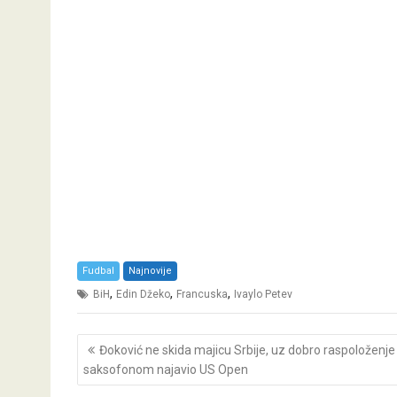
Fudbal
Najnovije
,
,
,
BiH
Edin Džeko
Francuska
Ivaylo Petev
Post
Đoković ne skida majicu Srbije, uz dobro raspoloženje
navigation
saksofonom najavio US Open