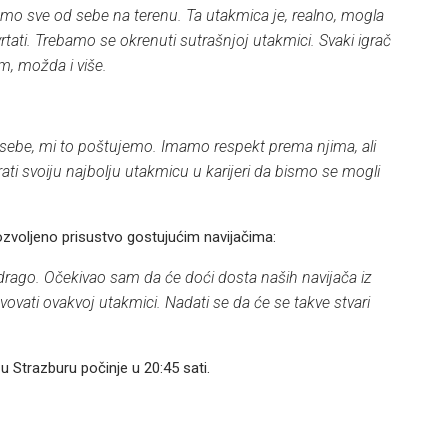
amo sve od sebe na terenu. Ta utakmica je, realno, mogla
vrtati. Trebamo se okrenuti sutrašnjoj utakmici. Svaki igrač
m, možda i više.
 sebe, mi to poštujemo. Imamo respekt prema njima, ali
ati svoiju najbolju utakmicu u karijeri da bismo se mogli
voljeno prisustvo gostujućim navijačima:
drago. Očekivao sam da će doći dosta naših navijača iz
ovati ovakvoj utakmici. Nadati se da će se takve stvari
u Strazburu počinje u 20:45 sati.