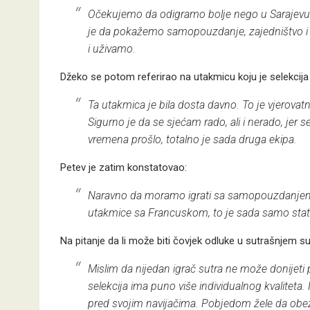
Očekujemo da odigramo bolje nego u Sarajevu.
je da pokažemo samopouzdanje, zajedništvo i 
i uživamo.
Džeko se potom referirao na utakmicu koju je selekcija 
Ta utakmica je bila dosta davno. To je vjerovatn
Sigurno je da se sjećam rado, ali i nerado, jer s
vremena prošlo, totalno je sada druga ekipa.
Petev je zatim konstatovao:
Naravno da moramo igrati sa samopouzdanjem.
utakmice sa Francuskom, to je sada samo statis
Na pitanje da li može biti čovjek odluke u sutrašnjem s
Mislim da nijedan igrač sutra ne može donijeti 
selekcija ima puno više individualnog kvaliteta.
pred svojim navijačima. Pobjedom žele da obez