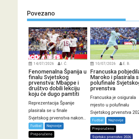
Povezano
14/07/2026
I. Ć.
10/07/2026
E. B.
Fenomenalna Španija u
Francuska pobjedil
finalu Svjetskog
Maroko i plasirala s
prvenstva: Mbappe i
polufinale Svjetsko
društvo dobili lekciju
prvenstva
koju će dugo pamtiti
Francuska je osigurala
Reprezentacija Španije
mjesto u polufinalu
plasirala se u finale
Svjetskog prvenstva 2026
Svjetskog prvenstva nakon...
Fudbal
Najnovije
Fudbal
Najnovije
Preporučeno
Preporučeno
Svjetsko prvenstvo 2026