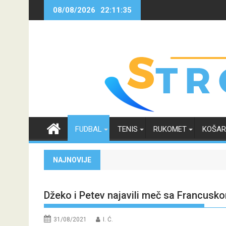
Skip
08/08/2026
22:11:35
to
content
FUDBAL
TENIS
RUKOMET
KOŠA
NAJNOVIJE
Džeko i Petev najavili meč sa Francusko
31/08/2021
I. Ć.