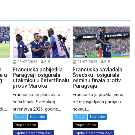
05/07/2026
E. B.
01/07/2026
E. B.
a
Francuska pobijedila
Francuska savladala
e u
Paragvaj i osigurala
Švedsku i osigurala
g
utakmicu u četvrtfinalu
osminu finala protiv
protiv Maroka
Paragvaja
Francuska se plasirala u
Francuska je pružila jednu
četvrtfinale Svjetskog
od najuvjerljivijih partija u
....
prvenstva 2026. godine...
nokaut...
Fudbal
Najnovije
Fudbal
Najnovije
Preporučeno
Preporučeno
Svjetsko prvenstvo 2026
Svjetsko prvenstvo 2026