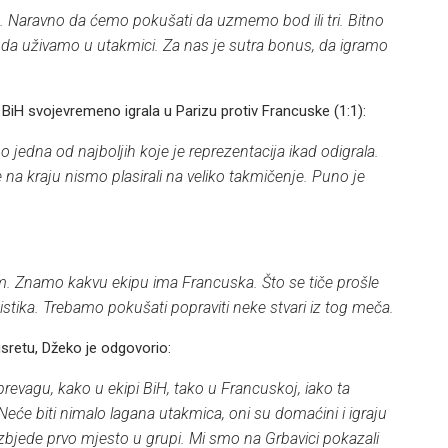
 Naravno da ćemo pokušati da uzmemo bod ili tri. Bitno
da uživamo u utakmici. Za nas je sutra bonus, da igramo
BiH svojevremeno igrala u Parizu protiv Francuske (1:1):
o jedna od najboljih koje je reprezentacija ikad odigrala.
e na kraju nismo plasirali na veliko takmičenje. Puno je
 Znamo kakvu ekipu ima Francuska. Što se tiče prošle
tika. Trebamo pokušati popraviti neke stvari iz tog meča.
usretu, Džeko je odgovorio:
prevagu, kako u ekipi BiH, tako u Francuskoj, iako ta
 Neće biti nimalo lagana utakmica, oni su domaćini i igraju
bjede prvo mjesto u grupi. Mi smo na Grbavici pokazali