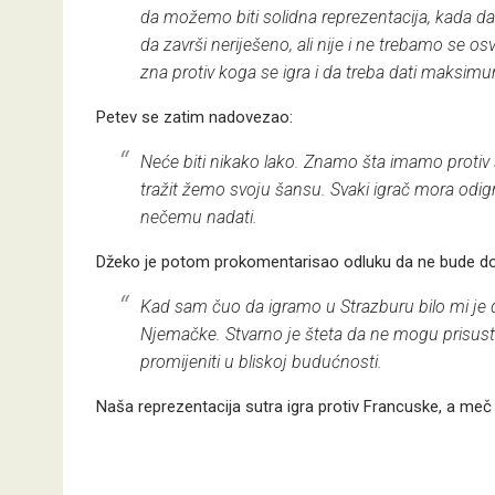
da možemo biti solidna reprezentacija, kada d
da završi neriješeno, ali nije i ne trebamo se os
zna protiv koga se igra i da treba dati maksimu
Petev se zatim nadovezao:
Neće biti nikako lako. Znamo šta imamo protiv
tražit žemo svoju šansu. Svaki igrač mora odigr
nečemu nadati.
Džeko je potom prokomentarisao odluku da ne bude doz
Kad sam čuo da igramo u Strazburu bilo mi je 
Njemačke. Stvarno je šteta da ne mogu prisustv
promijeniti u bliskoj budućnosti.
Naša reprezentacija sutra igra protiv Francuske, a meč 