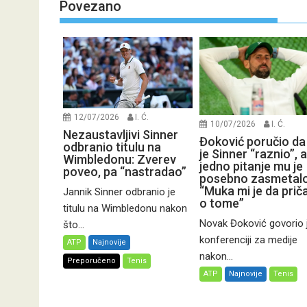
Povezano
12/07/2026
I. Ć.
10/07/2026
I. Ć.
Nezaustavljivi Sinner
Đoković poručio da
odbranio titulu na
je Sinner “raznio”, a
Wimbledonu: Zverev
jedno pitanje mu je
poveo, pa “nastradao”
posebno zasmetalo
“Muka mi je da pri
Jannik Sinner odbranio je
o tome”
titulu na Wimbledonu nakon
Novak Đoković govorio 
što...
konferenciji za medije
ATP
Najnovije
nakon...
Preporučeno
Tenis
ATP
Najnovije
Tenis