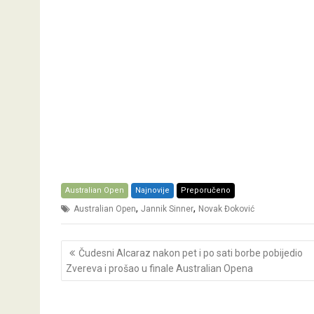
Australian Open
Najnovije
Preporučeno
,
,
Australian Open
Jannik Sinner
Novak Đoković
Post
Čudesni Alcaraz nakon pet i po sati borbe pobijedio
navigation
Zvereva i prošao u finale Australian Opena