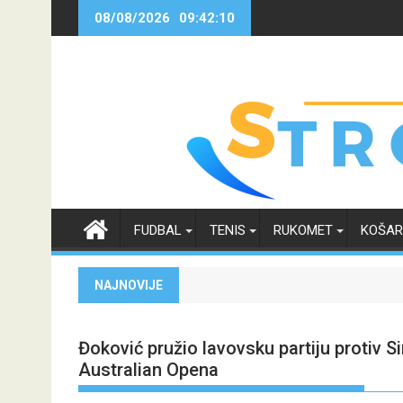
Skip
08/08/2026
09:42:11
to
content
FUDBAL
TENIS
RUKOMET
KOŠA
NAJNOVIJE
Đoković pružio lavovsku partiju protiv S
Australian Opena