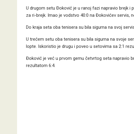
U drugom setu Đoković je u ranoj fazi napravio brejk i 
za ri-brejk. Imao je vodstvo 40:0 na Đokovićev servis,
Do kraja seta oba tenisera su bila sigurna na svoj serv
U trećem setu oba tenisera su bila sigurna na svoje se
lopte. Iskoristio je drugu i poveo u setovima sa 2:1 rez
Đoković je već u prvom gemu četvrtog seta napravio bre
rezultatom 6:4.