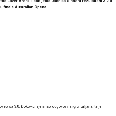
“Rod Laver Areni” i pobijedio Jannika Sinnera rezultatom 3:2 u
 u finale Australian Opena.
oveo sa 3:0. Đoković nije imao odgovor na igru italijana, te je