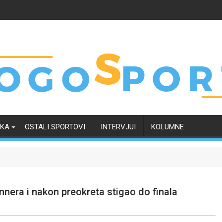
RKA
OSTALI SPORTOVI
INTERVJUI
KOLUMNE
innera i nakon preokreta stigao do finala