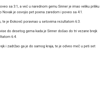
poveo sa 3:1, a već u narednom gemu Sinner je imao veliku priliku
 no Novak je osvojio pet poena zaredom i poveo sa 4:1.
is, te je Đoković poravnao u setovima rezultatom 6:3.
rvise do desetog gema kada je Sinner došao do tri vezane brejk
ultatom 6:4.
jk i zadržao ga je do samog kraja, te je odveo meč u peti set