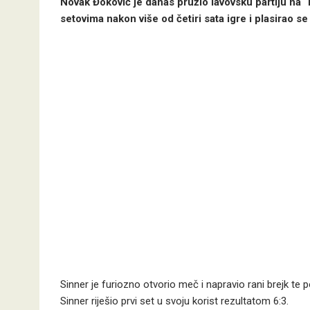
Novak Đoković je danas pružio lavovsku partiju na 
setovima nakon više od četiri sata igre i plasirao se
Sinner je furiozno otvorio meč i napravio rani brejk te p
Sinner riješio prvi set u svoju korist rezultatom 6:3.