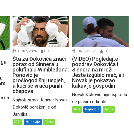
10/07/2026
I. Ć.
10/07/2026
I. Ć.
Šta za Đokovića znači
(VIDEO) Pogledajte
 ga
poraz od Sinnera u
pozdrav Đokovića i
polufinalu Wimbledona:
Sinnera na mreži:
Ponovio je
Jeste izgubio meč, ali
:
prošlogodišnji uspjeh,
Novak je pokazao
čam
a kući se vraća punih
kakav je gospodin
džepova
Novak Đoković nije uspio da
je na
Najbolji srpski teniser Novak
se plasira u finale...
Đoković poražen je od
ATP
Najnovije
Tenis
Jannika...
ATP
Najnovije
Tenis