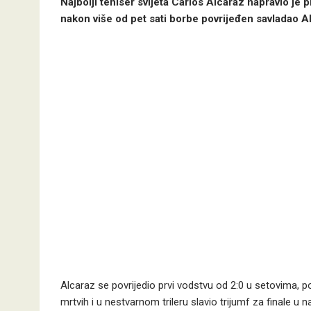
Najbolji teniser svijeta Carlos Alcaraz napravio je 
nakon više od pet sati borbe povrijeđen savladao 
Alcaraz se povrijedio prvi vodstvu od 2:0 u setovima, p
mrtvih i u nestvarnom trileru slavio trijumf za finale u 