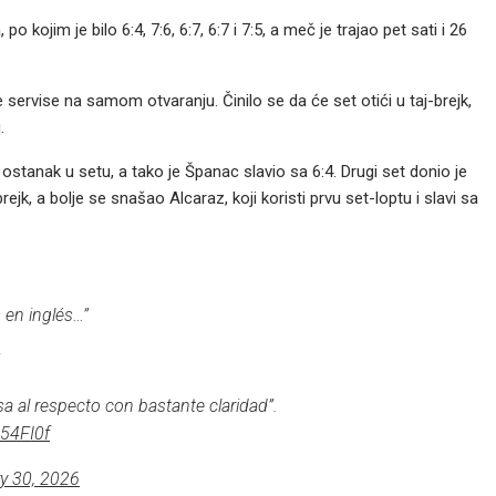
kojim je bilo 6:4, 7:6, 6:7, 6:7 i 7:5, a meč je trajao pet sati i 26
servise na samom otvaranju. Činilo se da će set otići u taj-brejk,
.
ostanak u setu, a tako je Španac slavio sa 6:4. Drugi set donio je
rejk, a bolje se snašao Alcaraz, koji koristi prvu set-loptu i slavi sa
 en inglés…”
a al respecto con bastante claridad”.
g54FI0f
y 30, 2026