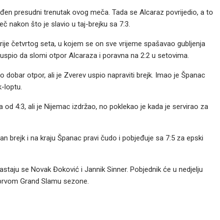
 viđen presudni trenutak ovog meča. Tada se Alcaraz povrijedio, a to
eč nakon što je slavio u taj-brejku sa 7:3.
rije četvrtog seta, u kojem se on sve vrijeme spašavao gubljenja
v uspio da slomi otpor Alcaraza i poravna na 2:2 u setovima.
dobar otpor, ali je Zverev uspio napraviti brejk. Imao je Španac
k-loptu.
 od 4:3, ali je Nijemac izdržao, no poklekao je kada je servirao za
n brejk i na kraju Španac pravi čudo i pobjeđuje sa 7:5 za epski
sastaju se Novak Đoković i Jannik Sinner. Pobjednik će u nedjelju
na prvom Grand Slamu sezone.