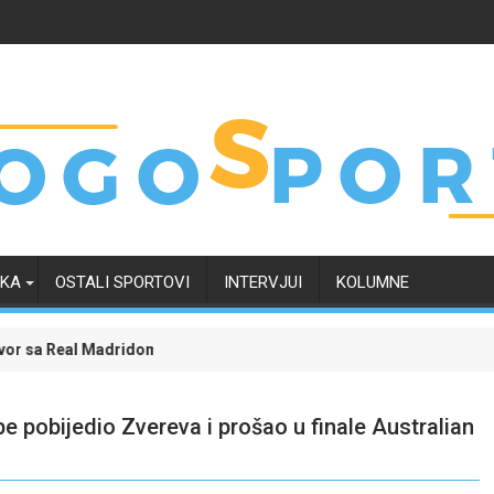
RKA
OSTALI SPORTOVI
INTERVJUI
KOLUMNE
om i okončao neizvijesnost oko svoje budućnosti
Evropski četvrtak zanimljiviji uz Meridian: Isprati borbu z
e pobijedio Zvereva i prošao u finale Australian