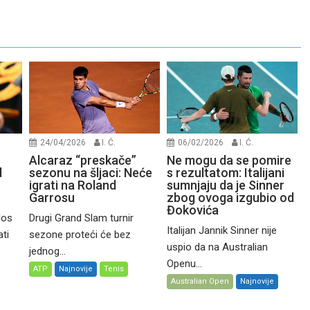
24/04/2026
I. Ć.
06/02/2026
I. Ć.
o
Alcaraz “preskače”
Ne mogu da se pomire
d
sezonu na šljaci: Neće
s rezultatom: Italijani
igrati na Roland
sumnjaju da je Sinner
Garrosu
zbog ovoga izgubio od
Đokovića
los
Drugi Grand Slam turnir
Italijan Jannik Sinner nije
ti
sezone proteći će bez
uspio da na Australian
jednog...
Openu...
ATP
Najnovije
Tenis
Australian Open
Najnovije