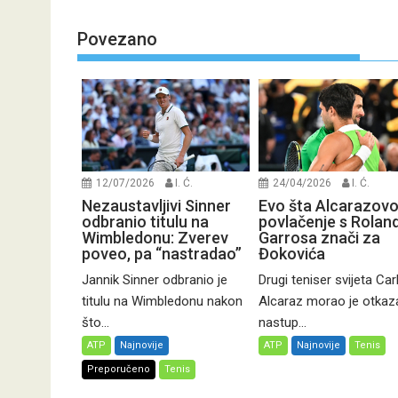
Povezano
12/07/2026
I. Ć.
24/04/2026
I. Ć.
Nezaustavljivi Sinner
Evo šta Alcarazov
odbranio titulu na
povlačenje s Rolan
Wimbledonu: Zverev
Garrosa znači za
poveo, pa “nastradao”
Đokovića
Jannik Sinner odbranio je
Drugi teniser svijeta Car
titulu na Wimbledonu nakon
Alcaraz morao je otkaza
što...
nastup...
ATP
Najnovije
ATP
Najnovije
Tenis
Preporučeno
Tenis