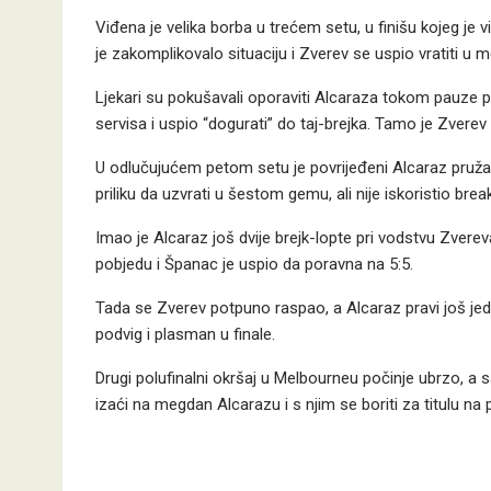
Viđena je velika borba u trećem setu, u finišu kojeg je
je zakomplikovalo situaciju i Zverev se uspio vratiti u m
Ljekari su pokušavali oporaviti Alcaraza tokom pauze p
servisa i uspio “dogurati” do taj-brejka. Tamo je Zvere
U odlučujućem petom setu je povrijeđeni Alcaraz pružao 
priliku da uzvrati u šestom gemu, ali nije iskoristio brea
Imao je Alcaraz još dvije brejk-lopte pri vodstvu Zvereva
pobjedu i Španac je uspio da poravna na 5:5.
Tada se Zverev potpuno raspao, a Alcaraz pravi još jeda
podvig i plasman u finale.
Drugi polufinalni okršaj u Melbourneu počinje ubrzo, a 
izaći na megdan Alcarazu i s njim se boriti za titulu 