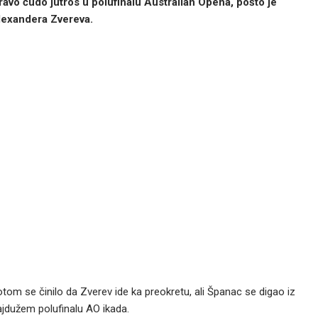
pravo čudo jutros u polufinalu Australian Opena, pošto je
Alexandera Zvereva.
otom se činilo da Zverev ide ka preokretu, ali Španac se digao iz
najdužem polufinalu AO ikada.