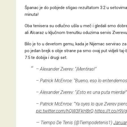
Španac je do pobjede stigao rezultatom 3:2 u setovima, po 
minuta!
Oba tenisera su odlučno ušla u meč i gledali smo dobre 
ali Alcaraz u ključnom trenutku oduzima servis Zverevu
Bilo je to u devetom gemu, kada je Nijemac servirao za 
po jedan brejk s obje strane pa smo ovaj put vidjeli taj-b
7:5 te dobija i drugi set.
– Alexander Zverev: “¡Mentiras!”
– Patrick McEnroe: “Bueno, eso lo entendemos
– Alexander Zverev: “¡Esto es una puta mierda!”
– Patrick McEnroe: “Ya oyes lo que Zverev piens
pic.twitter.com/hQW3FkH8rQ
https://t.co/r9V
— Tiempo De Tenis (@Tiempodetenis1)
Januar