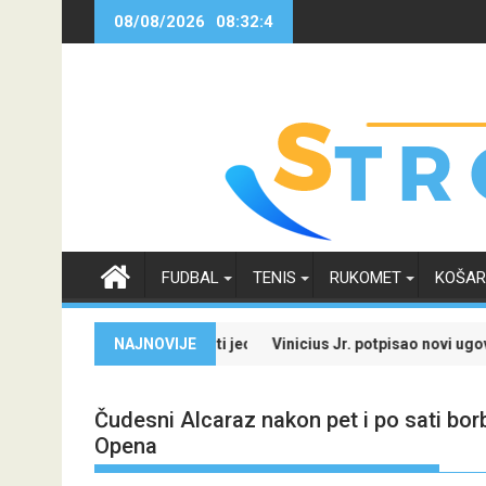
Skip
08/08/2026
08:32:5
to
content
FUDBAL
TENIS
RUKOMET
KOŠA
e i iskoristi jedinstvenu ponudu
NAJNOVIJE
Vinicius Jr. potpisao novi ugovor sa Real Madrid
Čudesni Alcaraz nakon pet i po sati borb
Opena