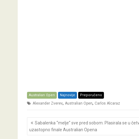
Australian Open
Najnovije
Preporučeno
,
,
Alexander Zverev
Australian Open
Carlos Alcaraz
Post
Sabalenka “melje” sve pred sobom: Plasirala se u čet
navigation
uzastopno finale Australian Opena