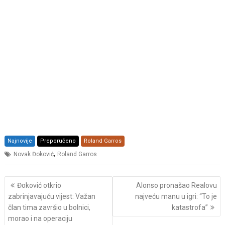
Najnovije
Preporučeno
Roland Garros
,
Novak Đoković
Roland Garros
Post
Đoković otkrio
Alonso pronašao Realovu
navigation
zabrinjavajuću vijest: Važan
najveću manu u igri: “To je
član tima završio u bolnici,
katastrofa”
morao i na operaciju