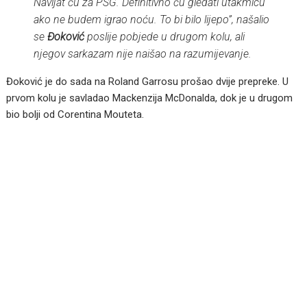
Navijat ću za PSG. Definitivno ću gledati utakmicu
ako ne budem igrao noću. To bi bilo lijepo”, našalio
se
Đoković
poslije pobjede u drugom kolu, ali
njegov sarkazam nije naišao na razumijevanje.
Đoković je do sada na Roland Garrosu prošao dvije prepreke. U
prvom kolu je savladao Mackenzija McDonalda, dok je u drugom
bio bolji od Corentina Mouteta.