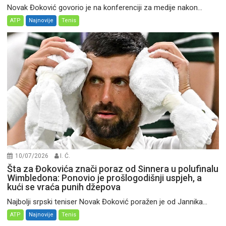
Novak Đoković govorio je na konferenciji za medije nakon...
ATP
Najnovije
Tenis
10/07/2026
I. Ć.
Šta za Đokovića znači poraz od Sinnera u polufinalu
Wimbledona: Ponovio je prošlogodišnji uspjeh, a
kući se vraća punih džepova
Najbolji srpski teniser Novak Đoković poražen je od Jannika...
ATP
Najnovije
Tenis