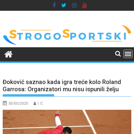
Skip
to
content
Đoković saznao kada igra treće kolo Roland
Garrosa: Organizatori mu nisu ispunili želju
30/05/2025
I. Ć.