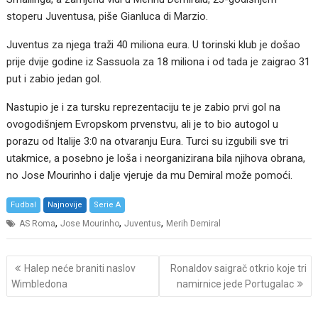
stoperu Juventusa, piše Gianluca di Marzio.
Juventus za njega traži 40 miliona eura. U torinski klub je došao
prije dvije godine iz Sassuola za 18 miliona i od tada je zaigrao 31
put i zabio jedan gol.
Nastupio je i za tursku reprezentaciju te je zabio prvi gol na
ovogodišnjem Evropskom prvenstvu, ali je to bio autogol u
porazu od Italije 3:0 na otvaranju Eura. Turci su izgubili sve tri
utakmice, a posebno je loša i neorganizirana bila njihova obrana,
no Jose Mourinho i dalje vjeruje da mu Demiral može pomoći.
Fudbal
Najnovije
Serie A
,
,
,
AS Roma
Jose Mourinho
Juventus
Merih Demiral
Post
Halep neće braniti naslov
Ronaldov saigrač otkrio koje tri
navigation
Wimbledona
namirnice jede Portugalac