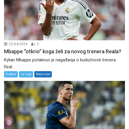
22/04/2026
I. Ć.
Mbappe “otkrio” koga želi za novog trenera Reala?
Kylian Mbappe potaknuo je nagađanja o budućnosti trenera
Real...
Fudbal
La Liga
Najnovije