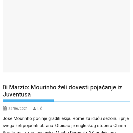
Di Marzio: Mourinho želi dovesti pojačanje iz
Juventusa
25/06/2021
I. Ć.
Jose Mourinho počinje graditi ekipu Rome za iduću sezonu i prije
svega želi pojačati obranu. Otpisao je engleskog stopera Chrisa
Smallinga, a zamjenu vidi u Merihu Demiralu, 23-godišnjem