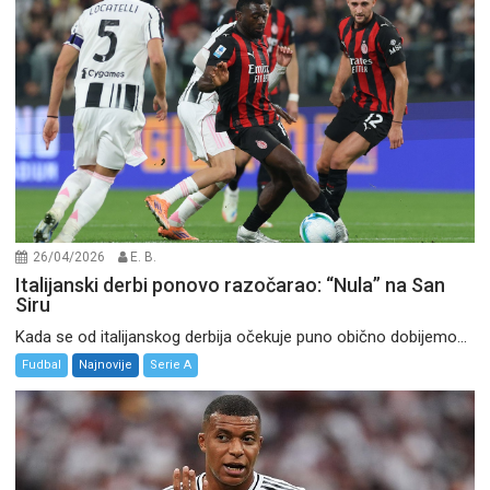
26/04/2026
E. B.
Italijanski derbi ponovo razočarao: “Nula” na San
Siru
Kada se od italijanskog derbija očekuje puno obično dobijemo...
Fudbal
Najnovije
Serie A