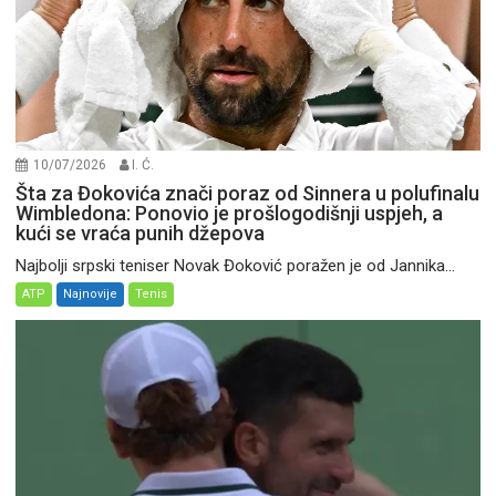
10/07/2026
I. Ć.
Šta za Đokovića znači poraz od Sinnera u polufinalu
Wimbledona: Ponovio je prošlogodišnji uspjeh, a
kući se vraća punih džepova
Najbolji srpski teniser Novak Đoković poražen je od Jannika...
ATP
Najnovije
Tenis