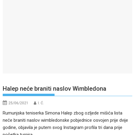
Halep neće braniti naslov Wimbledona
25/06/2021
I. Ć.
Rumunjska teniserka Simona Halep zbog ozljede mišića lista
neće braniti naslov wimbledonske pobjednice osvojen prije dvije
godine, objavila je putem svog Instagram profila tri dana prije
početka turnira.