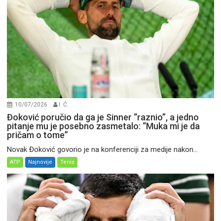
10/07/2026
I. Ć.
Đoković poručio da ga je Sinner “raznio”, a jedno
pitanje mu je posebno zasmetalo: “Muka mi je da
pričam o tome”
Novak Đoković govorio je na konferenciji za medije nakon...
ATP
Najnovije
Tenis