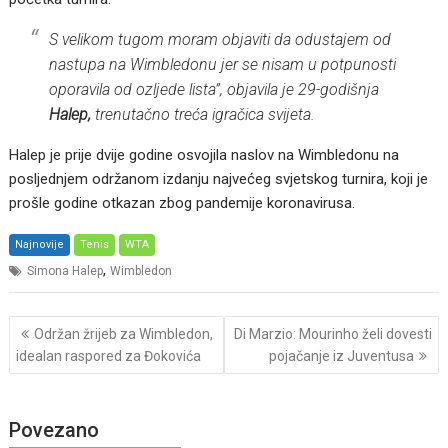
S velikom tugom moram objaviti da odustajem od
nastupa na Wimbledonu jer se nisam u potpunosti
oporavila od ozljede lista”, objavila je 29-godišnja
Halep,
trenutačno treća igračica svijeta.
Halep je prije dvije godine osvojila naslov na Wimbledonu na
posljednjem održanom izdanju najvećeg svjetskog turnira, koji je
prošle godine otkazan zbog pandemije koronavirusa.
Najnovije
Tenis
WTA
,
Simona Halep
Wimbledon
Post
Održan žrijeb za Wimbledon,
Di Marzio: Mourinho želi dovesti
navigation
idealan raspored za Đokovića
pojačanje iz Juventusa
Povezano