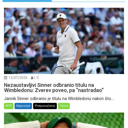
12/07/2026
I. Ć.
Nezaustavljivi Sinner odbranio titulu na
Wimbledonu: Zverev poveo, pa “nastradao”
Jannik Sinner odbranio je titulu na Wimbledonu nakon što...
ATP
Najnovije
Preporučeno
Tenis