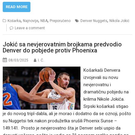
READ MORE
,
,
,
,
Košarka
Najnovije
NBA
Preporučeno
Denver Nuggets
Nikola Jokić
Leave a comment
Jokić sa nevjerovatnim brojkama predvodio
Denver do pobjede protiv Phoenixa
08/03/2025
I. Ć.
Košarkaši Denvera
izvojevali su novu
nevjerovatnu i
dramatičnu pobjedu na
krilima Nikole Jokića.
Srpski košarkaš stigao
je do novog tripl-dabla, ali je morao i dodatno da se oznoji, pošto
su Nuggetsi tek nakon produžetka srušili Phoenix Sunse –
149:141. Prosto je nevjerovatno šta je Denver sebi uspio da