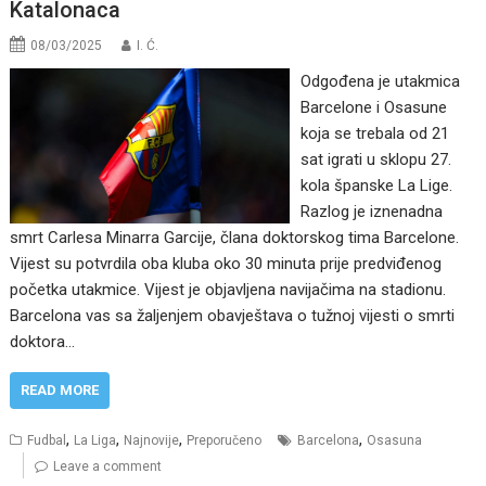
Katalonaca
08/03/2025
I. Ć.
Odgođena je utakmica
Barcelone i Osasune
koja se trebala od 21
sat igrati u sklopu 27.
kola španske La Lige.
Razlog je iznenadna
smrt Carlesa Minarra Garcije, člana doktorskog tima Barcelone.
Vijest su potvrdila oba kluba oko 30 minuta prije predviđenog
početka utakmice. Vijest je objavljena navijačima na stadionu.
Barcelona vas sa žaljenjem obavještava o tužnoj vijesti o smrti
doktora…
READ MORE
,
,
,
,
Fudbal
La Liga
Najnovije
Preporučeno
Barcelona
Osasuna
Leave a comment