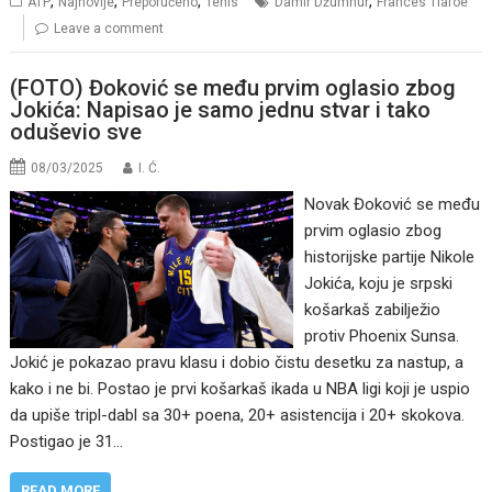
,
,
,
,
ATP
Najnovije
Preporučeno
Tenis
Damir Džumhur
Frances Tiafoe
Leave a comment
(FOTO) Đoković se među prvim oglasio zbog
Jokića: Napisao je samo jednu stvar i tako
oduševio sve
08/03/2025
I. Ć.
Novak Đoković se među
prvim oglasio zbog
historijske partije Nikole
Jokića, koju je srpski
košarkaš zabilježio
protiv Phoenix Sunsa.
Jokić je pokazao pravu klasu i dobio čistu desetku za nastup, a
kako i ne bi. Postao je prvi košarkaš ikada u NBA ligi koji je uspio
da upiše tripl-dabl sa 30+ poena, 20+ asistencija i 20+ skokova.
Postigao je 31…
READ MORE