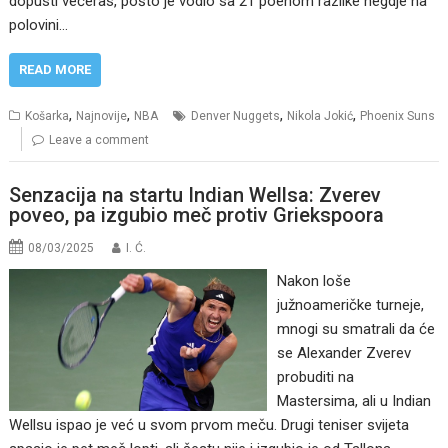
dopusti večeras, pošto je vodio sa 21 poenom razlike negdje na
polovini…
READ MORE
,
,
,
,
Košarka
Najnovije
NBA
Denver Nuggets
Nikola Jokić
Phoenix Suns
Leave a comment
Senzacija na startu Indian Wellsa: Zverev
poveo, pa izgubio meč protiv Griekspoora
08/03/2025
I. Ć.
Nakon loše
južnoameričke turneje,
mnogi su smatrali da će
se Alexander Zverev
probuditi na
Mastersima, ali u Indian
Wellsu ispao je već u svom prvom meču. Drugi teniser svijeta