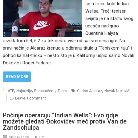
se u treće kolo Indian
Wellsa. Treći teniser
svijeta je na startu svog
učešća nadigrao
Quentina Halysa
rezultatom 6:4, 6:2 za tek nešto više od sat vremena igre. Na
pravi način je Alcaraz krenuo u odbranu titule u “Teniskom raju” i
pohod ka hat-tricku – nešto što je u Kaliforniji uspio samo Novak
Đoković i Roger Federer.…
READ MORE
,
,
,
,
ATP
Najnovije
Preporučeno
Tenis
Carlos Alcaraz
Novak Đoković
Leave a comment
Počinje operaciju “Indian Wells”: Evo gdje
možete gledati Đokovićev meč protiv Van de
Zandschulpa
08/03/2025
I. Ć.