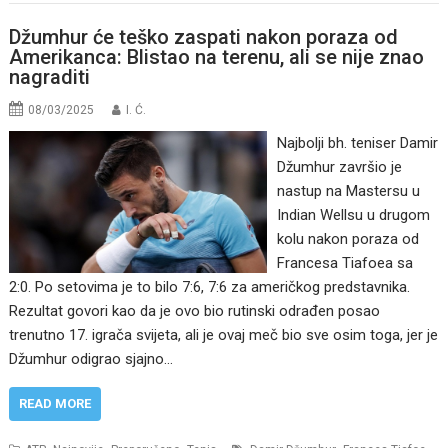
Džumhur će teško zaspati nakon poraza od
Amerikanca: Blistao na terenu, ali se nije znao
nagraditi
08/03/2025
I. Ć.
Najbolji bh. teniser Damir
Džumhur završio je
nastup na Mastersu u
Indian Wellsu u drugom
kolu nakon poraza od
Francesa Tiafoea sa
2:0. Po setovima je to bilo 7:6, 7:6 za američkog predstavnika.
Rezultat govori kao da je ovo bio rutinski odrađen posao
trenutno 17. igrača svijeta, ali je ovaj meč bio sve osim toga, jer je
Džumhur odigrao sjajno…
READ MORE