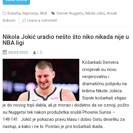
,
,
,
,
Košarka
Najnovije
NBA
Denver Nuggets
Nikola Jokić
Novak
Đoković
Leave a comment
Nikola Jokić uradio nešto što niko nikada nije u
NBA ligi
08/03/2025
I. Ć.
Košarkaši Denvera
izvojevali su novu
nevjerovatnu i
dramatičnu pobjedu na
krilima Nikole Jokića.
Srpski košarkaš stigao
je do novog tripl-dabla, ali je morao i dodatno da se oznoji, pošto
su Nuggetsi tek nakon produžetka srušili Phoenix Sunse –
149:141. Jokić je pokazao pravu klasu i dobio čistu desetku za
nastup, a kako i ne bi. Postao je prvi košarkaš ikada…