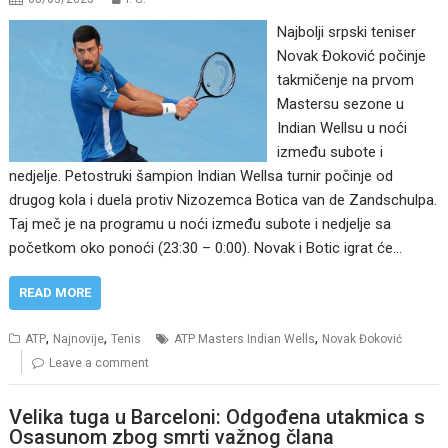
Najbolji srpski teniser
Novak Đoković počinje
takmičenje na prvom
Mastersu sezone u
Indian Wellsu u noći
između subote i
nedjelje. Petostruki šampion Indian Wellsa turnir počinje od
drugog kola i duela protiv Nizozemca Botica van de Zandschulpa.
Taj meč je na programu u noći između subote i nedjelje sa
početkom oko ponoći (23:30 – 0:00). Novak i Botic igrat će…
READ MORE
,
,
,
ATP
Najnovije
Tenis
ATP Masters Indian Wells
Novak Đoković
Leave a comment
Velika tuga u Barceloni: Odgođena utakmica s
Osasunom zbog smrti važnog člana