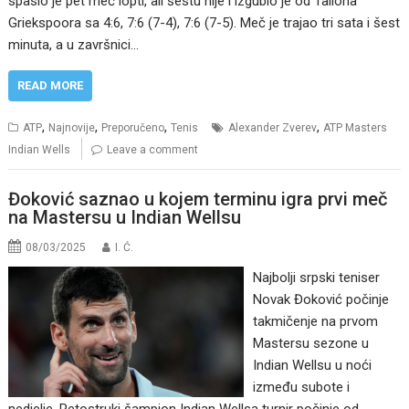
spasio je pet meč lopti, ali šestu nije i izgubio je od Tallona
Griekspoora sa 4:6, 7:6 (7-4), 7:6 (7-5). Meč je trajao tri sata i šest
minuta, a u završnici…
READ MORE
,
,
,
,
ATP
Najnovije
Preporučeno
Tenis
Alexander Zverev
ATP Masters
Indian Wells
Leave a comment
Đoković saznao u kojem terminu igra prvi meč
na Mastersu u Indian Wellsu
08/03/2025
I. Ć.
Najbolji srpski teniser
Novak Đoković počinje
takmičenje na prvom
Mastersu sezone u
Indian Wellsu u noći
između subote i