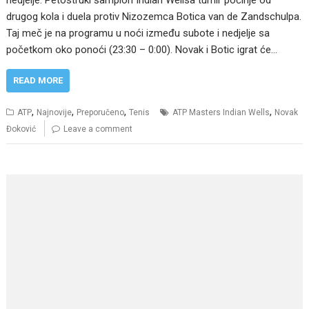
nedjelje. Petostruki šampion Indian Wellsa turnir počinje od
drugog kola i duela protiv Nizozemca Botica van de Zandschulpa.
Taj meč je na programu u noći između subote i nedjelje sa
početkom oko ponoći (23:30 – 0:00). Novak i Botic igrat će…
READ MORE
,
,
,
,
ATP
Najnovije
Preporučeno
Tenis
ATP Masters Indian Wells
Novak
Đoković
Leave a comment