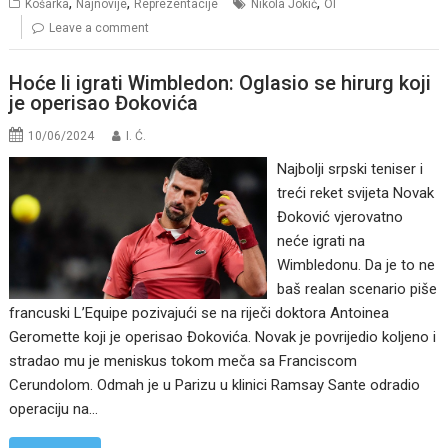
,
,
,
Košarka
Najnovije
Reprezentacije
Nikola Jokić
OI
Leave a comment
Hoće li igrati Wimbledon: Oglasio se hirurg koji
je operisao Đokovića
10/06/2024
I. Ć.
Najbolji srpski teniser i
treći reket svijeta Novak
Đoković vjerovatno
neće igrati na
Wimbledonu. Da je to ne
baš realan scenario piše
francuski L’Equipe pozivajući se na riječi doktora Antoinea
Geromette koji je operisao Đokovića. Novak je povrijedio koljeno i
stradao mu je meniskus tokom meča sa Franciscom
Cerundolom. Odmah je u Parizu u klinici Ramsay Sante odradio
operaciju na…