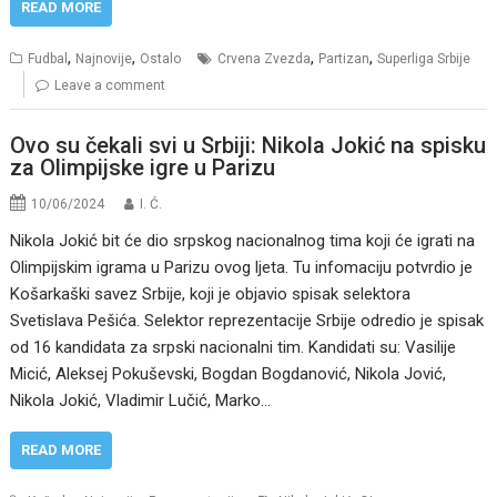
READ MORE
,
,
,
,
Fudbal
Najnovije
Ostalo
Crvena Zvezda
Partizan
Superliga Srbije
Leave a comment
Ovo su čekali svi u Srbiji: Nikola Jokić na spisku
za Olimpijske igre u Parizu
10/06/2024
I. Ć.
Nikola Jokić bit će dio srpskog nacionalnog tima koji će igrati na
Olimpijskim igrama u Parizu ovog ljeta. Tu infomaciju potvrdio je
Košarkaški savez Srbije, koji je objavio spisak selektora
Svetislava Pešića. Selektor reprezentacije Srbije odredio je spisak
od 16 kandidata za srpski nacionalni tim. Kandidati su: Vasilije
Micić, Aleksej Pokuševski, Bogdan Bogdanović, Nikola Jović,
Nikola Jokić, Vladimir Lučić, Marko…
READ MORE