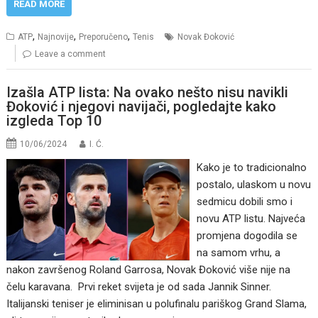
READ MORE
,
,
,
ATP
Najnovije
Preporučeno
Tenis
Novak Đoković
Leave a comment
Izašla ATP lista: Na ovako nešto nisu navikli
Đoković i njegovi navijači, pogledajte kako
izgleda Top 10
10/06/2024
I. Ć.
Kako je to tradicionalno
postalo, ulaskom u novu
sedmicu dobili smo i
novu ATP listu. Najveća
promjena dogodila se
na samom vrhu, a
nakon završenog Roland Garrosa, Novak Đoković više nije na
čelu karavana. Prvi reket svijeta je od sada Jannik Sinner.
Italijanski teniser je eliminisan u polufinalu pariškog Grand Slama,