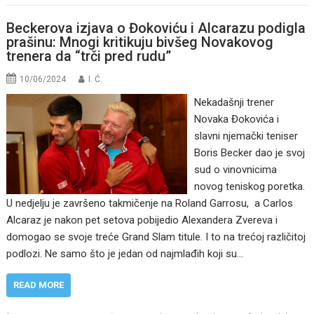
Beckerova izjava o Đokoviću i Alcarazu podigla
prašinu: Mnogi kritikuju bivšeg Novakovog
trenera da “trči pred rudu”
10/06/2024
I. Ć.
Nekadašnji trener
Novaka Đokovića i
slavni njemački teniser
Boris Becker dao je svoj
sud o vinovnicima
novog teniskog poretka.
U nedjelju je završeno takmičenje na Roland Garrosu, a Carlos
Alcaraz je nakon pet setova pobijedio Alexandera Zvereva i
domogao se svoje treće Grand Slam titule. I to na trećoj različitoj
podlozi. Ne samo što je jedan od najmlađih koji su…
READ MORE