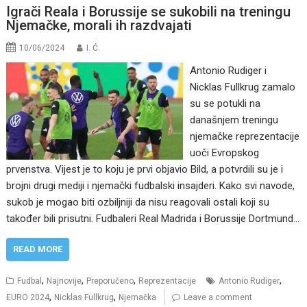
Igrači Reala i Borussije se sukobili na treningu
Njemačke, morali ih razdvajati
10/06/2024
I. Ć.
Antonio Rudiger i
Nicklas Fullkrug zamalo
su se potukli na
današnjem treningu
njemačke reprezentacije
uoči Evropskog
prvenstva. Vijest je to koju je prvi objavio Bild, a potvrdili su je i
brojni drugi mediji i njemački fudbalski insajderi. Kako svi navode,
sukob je mogao biti ozbiljniji da nisu reagovali ostali koji su
također bili prisutni. Fudbaleri Real Madrida i Borussije Dortmund…
READ MORE
,
,
,
,
Fudbal
Najnovije
Preporučeno
Reprezentacije
Antonio Rudiger
,
,
EURO 2024
Nicklas Fullkrug
Njemačka
Leave a comment