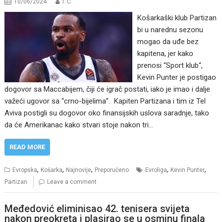
10/06/2024
I. Ć.
Košarkaški klub Partizan
bi u narednu sezonu
mogao da uđe bez
kapitena, jer kako
prenosi “Sport klub“,
Kevin Punter je postigao
dogovor sa Maccabijem, čiji će igrač postati, iako je imao i dalje
važeći ugovor sa “crno-bijelima”. Kapiten Partizana i tim iz Tel
Aviva postigli su dogovor oko finansijskih uslova saradnje, tako
da će Amerikanac kako stvari stoje nakon tri…
READ MORE
,
,
,
,
,
Evropska
Košarka
Najnovije
Preporučeno
Evroliga
Kevin Punter
Partizan
Leave a comment
Međedović eliminisao 42. tenisera svijeta
nakon preokreta i plasirao se u osminu finala