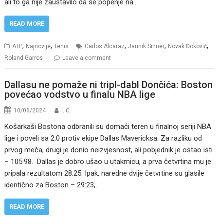
ali to ga nije zaustavilo da se popenje na…
READ MORE
,
,
,
,
,
ATP
Najnovije
Tenis
Carlos Alcaraz
Jannik Sinner
Novak Đoković
Roland Garros
Leave a comment
Dallasu ne pomaže ni tripl-dabl Dončića: Boston
povećao vodstvo u finalu NBA lige
10/06/2024
I. Ć.
Košarkaši Bostona odbranili su domaći teren u finalnoj seriji NBA
lige i poveli sa 2:0 protiv ekipe Dallas Mavericksa. Za razliku od
prvog meča, drugi je donio neizvjesnost, ali pobjednik je ostao isti
– 105:98. Dallas je dobro ušao u utakmicu, a prva četvrtina mu je
pripala rezultatom 28:25. Ipak, naredne dvije četvrtine su glasile
identično za Boston – 29:23,…
READ MORE