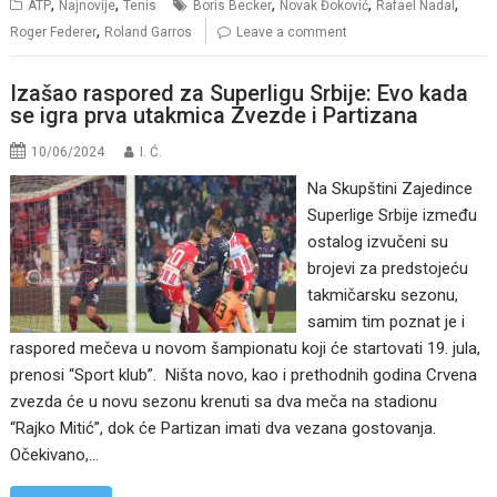
,
,
,
,
,
ATP
Najnovije
Tenis
Boris Becker
Novak Đoković
Rafael Nadal
,
Roger Federer
Roland Garros
Leave a comment
Izašao raspored za Superligu Srbije: Evo kada
se igra prva utakmica Zvezde i Partizana
10/06/2024
I. Ć.
Na Skupštini Zajedince
Superlige Srbije između
ostalog izvučeni su
brojevi za predstojeću
takmičarsku sezonu,
samim tim poznat je i
raspored mečeva u novom šampionatu koji će startovati 19. jula,
prenosi “Sport klub”. Ništa novo, kao i prethodnih godina Crvena
zvezda će u novu sezonu krenuti sa dva meča na stadionu
“Rajko Mitić”, dok će Partizan imati dva vezana gostovanja.
Očekivano,…