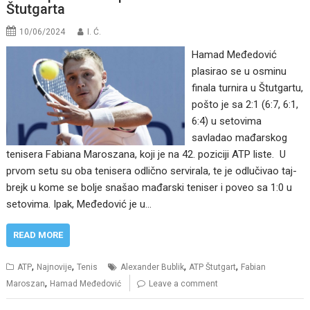
Štutgarta
10/06/2024
I. Ć.
Hamad Međedović
plasirao se u osminu
finala turnira u Štutgartu,
pošto je sa 2:1 (6:7, 6:1,
6:4) u setovima
savladao mađarskog
tenisera Fabiana Maroszana, koji je na 42. poziciji ATP liste. U
prvom setu su oba tenisera odlično servirala, te je odlučivao taj-
brejk u kome se bolje snašao mađarski teniser i poveo sa 1:0 u
setovima. Ipak, Međedović je u…
READ MORE
,
,
,
,
ATP
Najnovije
Tenis
Alexander Bublik
ATP Štutgart
Fabian
,
Maroszan
Hamad Međedović
Leave a comment