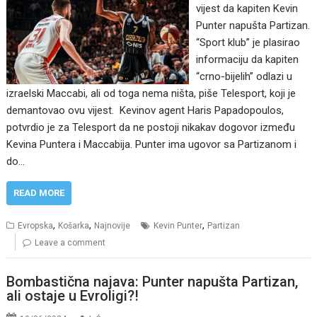
vijest da kapiten Kevin
Punter napušta Partizan.
“Sport klub” je plasirao
informaciju da kapiten
“crno-bijelih” odlazi u
izraelski Maccabi, ali od toga nema ništa, piše Telesport, koji je
demantovao ovu vijest. Kevinov agent Haris Papadopoulos,
potvrdio je za Telesport da ne postoji nikakav dogovor između
Kevina Puntera i Maccabija. Punter ima ugovor sa Partizanom i
do…
READ MORE
,
,
,
Evropska
Košarka
Najnovije
Kevin Punter
Partizan
Leave a comment
Bombastična najava: Punter napušta Partizan,
ali ostaje u Evroligi?!