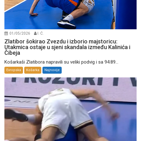
01/05/2026
I. Ć.
Zlatibor šokirao Zvezdu i izborio majstoricu:
Utakmica ostaje u sjeni skandala između Kalinića i
Čibeja
Košarkaši Zlatibora napravili su veliki podvig i sa 94:89...
Evropska
Košarka
Najnovije