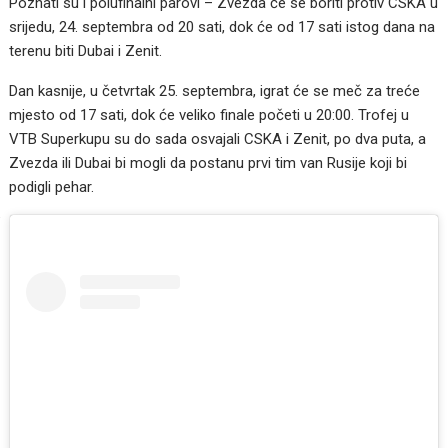
Poznati su i polufinalni parovi – Zvezda će se boriti protiv CSKA u
srijedu, 24. septembra od 20 sati, dok će od 17 sati istog dana na
terenu biti Dubai i Zenit.
Dan kasnije, u četvrtak 25. septembra, igrat će se meč za treće
mjesto od 17 sati, dok će veliko finale početi u 20:00. Trofej u
VTB Superkupu su do sada osvajali CSKA i Zenit, po dva puta, a
Zvezda ili Dubai bi mogli da postanu prvi tim van Rusije koji bi
podigli pehar.