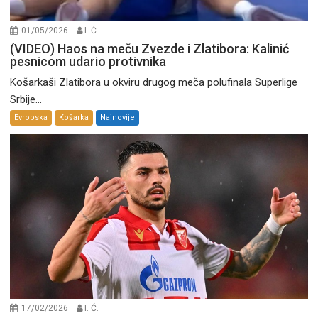
01/05/2026
I. Ć.
(VIDEO) Haos na meču Zvezde i Zlatibora: Kalinić
pesnicom udario protivnika
Košarkaši Zlatibora u okviru drugog meča polufinala Superlige
Srbije...
Evropska
Košarka
Najnovije
17/02/2026
I. Ć.