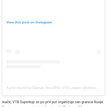
View this post on Instagram
A post shared by Единая Лига ВТБ | VTB League (@vtbleague)
Inače, VTB Superkup se po prvi put organizuje van granica Rusije.