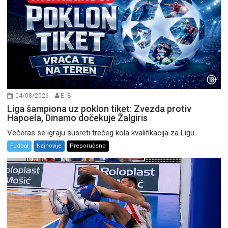
04/08/2026
E. B.
Liga šampiona uz poklon tiket: Zvezda protiv
Hapoela, Dinamo dočekuje Žalgiris
Večeras se igraju susreti trećeg kola kvalifikacija za Ligu...
Fudbal
Najnovije
Preporučeno