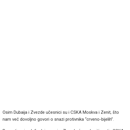
Osim Dubaija i Zvezde učesnici su i CSKA Moskva i Zenit, što
nam već dovoljno govori o snazi protivnika “crveno-bijelih”.