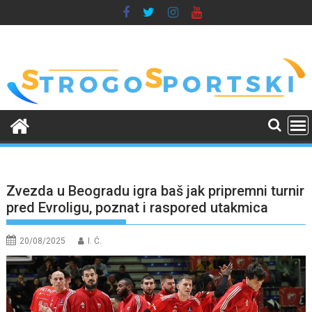
Skip
to
content
Zvezda u Beogradu igra baš jak pripremni turnir
pred Evroligu, poznat i raspored utakmica
20/08/2025
I. Ć.