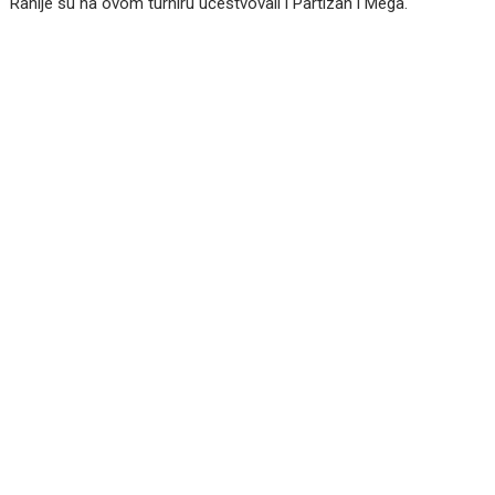
Ranije su na ovom turniru učestvovali i Partizan i Mega.