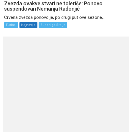
Zvezda ovakve stvari ne toleriše: Ponovo
suspendovan Nemanja Radonjić
Crvena zvezda ponovo je, po drugi put ove sezone,...
Fudbal
Najnovije
Superliga Srbije