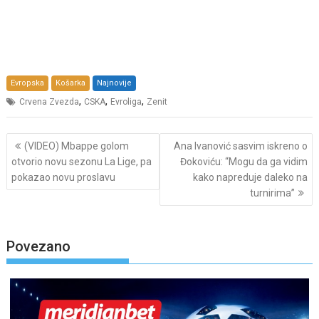
Evropska
Košarka
Najnovije
,
,
,
Crvena Zvezda
CSKA
Evroliga
Zenit
Post
(VIDEO) Mbappe golom
Ana Ivanović sasvim iskreno o
navigation
otvorio novu sezonu La Lige, pa
Đokoviću: “Mogu da ga vidim
pokazao novu proslavu
kako napreduje daleko na
turnirima”
Povezano