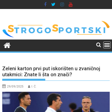
Skip
to
content
Zeleni karton prvi put iskorišten u zvaničnoj
utakmici: Znate li šta on znači?
29/09/2025
I. Ć.