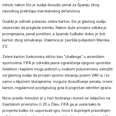
minuti, nakon što je sudija dosudio penal za Španiju zbog
navodnog prekršaja marokanskog defanzivca.
Ouahbi je odmah pokazao zeleni karton, što je glavnog sudiju
obavezalo da pregleda snimku. Nakon duže provjere odluka je
promijenjena, penal poništen, a španski fudbaler dobio je žuti
karton zbog simuliranja. Utakmica je završila pobjedom Maroka
2:0.
Zeleni karton funkcionira slično kao “challenge” u američkim
sportovima. FIFA je odredila jasna ograničenja njegove upotrebe.
Selektori i kapiteni mogu jednom u svakom poluvremenu zatražiti
od glavnog sudije da provjeri spornu situaciju putem VAR-a, i to
samo u ključnim slučajevima: moguće dosuđivanje penala, crveni
karton, regularnost postignutog gola ili pogrešan identitet igrača.
Novo pravilo trenutno je u fazi testiranja i koristi se isključivo na
Svjetskom prvenstvu U-20 u Čileu. FIFA ga je uvela kako bi
provjerila koliko će usporavati igru, hoće li doprinijeti pravednijim