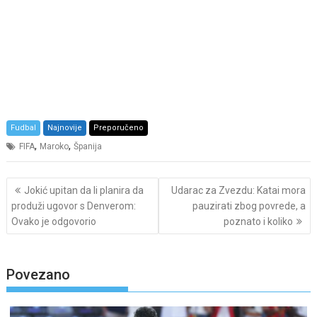
Fudbal
Najnovije
Preporučeno
,
,
FIFA
Maroko
Španija
Post
Jokić upitan da li planira da
Udarac za Zvezdu: Katai mora
navigation
produži ugovor s Denverom:
pauzirati zbog povrede, a
Ovako je odgovorio
poznato i koliko
Povezano