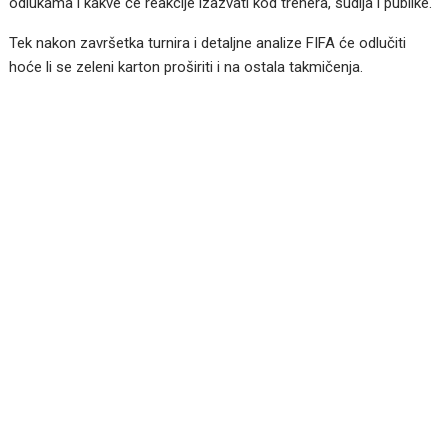
odlukama i kakve će reakcije izazvati kod trenera, sudija i publike.
Tek nakon završetka turnira i detaljne analize FIFA će odlučiti
hoće li se zeleni karton proširiti i na ostala takmičenja.