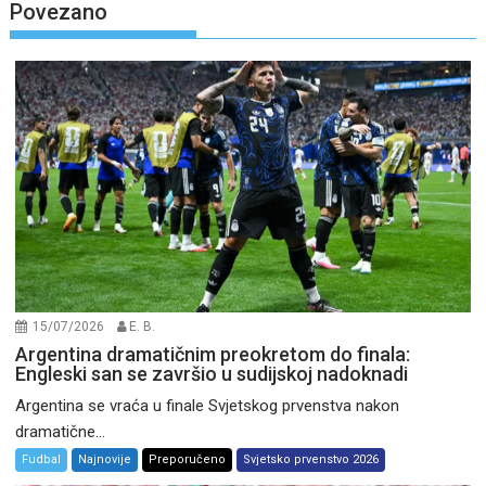
Povezano
15/07/2026
E. B.
Argentina dramatičnim preokretom do finala:
Engleski san se završio u sudijskoj nadoknadi
Argentina se vraća u finale Svjetskog prvenstva nakon
dramatične...
Fudbal
Najnovije
Preporučeno
Svjetsko prvenstvo 2026