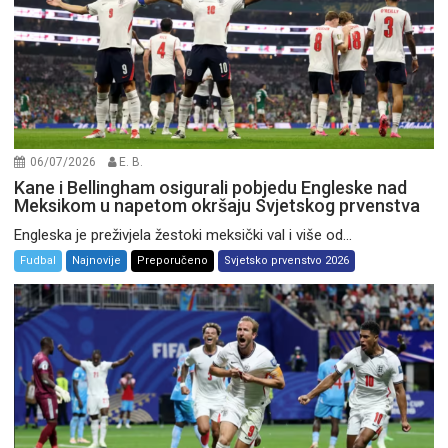
06/07/2026
E. B.
Kane i Bellingham osigurali pobjedu Engleske nad
Meksikom u napetom okršaju Svjetskog prvenstva
Engleska je preživjela žestoki meksički val i više od...
Fudbal
Najnovije
Preporučeno
Svjetsko prvenstvo 2026