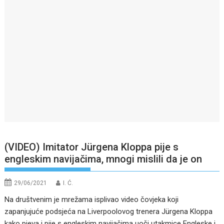
(VIDEO) Imitator Jürgena Kloppa pije s
engleskim navijačima, mnogi mislili da je on
29/06/2021
I. Ć.
Na društvenim je mrežama isplivao video čovjeka koji
zapanjujuće podsjeća na Liverpoolovog trenera Jürgena Kloppa
kako pjeva i pije s engleskim navijačima uoči utakmice Engleske i