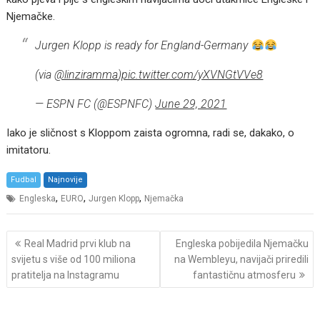
Njemačke.
Jurgen Klopp is ready for England-Germany
(via
@linziramma
)
pic.twitter.com/yXVNGtVVe8
— ESPN FC (@ESPNFC)
June 29, 2021
Iako je sličnost s Kloppom zaista ogromna, radi se, dakako, o
imitatoru.
Fudbal
Najnovije
,
,
,
Engleska
EURO
Jurgen Klopp
Njemačka
Post
Real Madrid prvi klub na
Engleska pobijedila Njemačku
navigation
svijetu s više od 100 miliona
na Wembleyu, navijači priredili
pratitelja na Instagramu
fantastičnu atmosferu