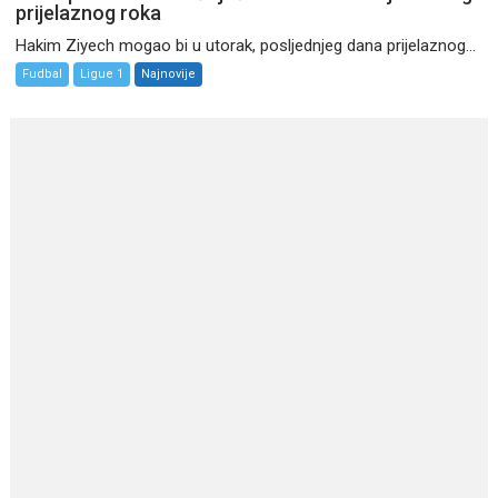
prijelaznog roka
Hakim Ziyech mogao bi u utorak, posljednjeg dana prijelaznog...
Fudbal
Ligue 1
Najnovije