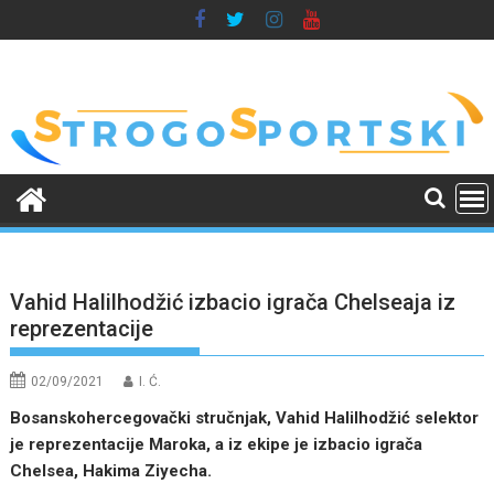
Skip
to
content
Vahid Halilhodžić izbacio igrača Chelseaja iz
reprezentacije
02/09/2021
I. Ć.
Bosanskohercegovački stručnjak, Vahid Halilhodžić selektor
je reprezentacije Maroka, a iz ekipe je izbacio igrača
Chelsea, Hakima Ziyecha.