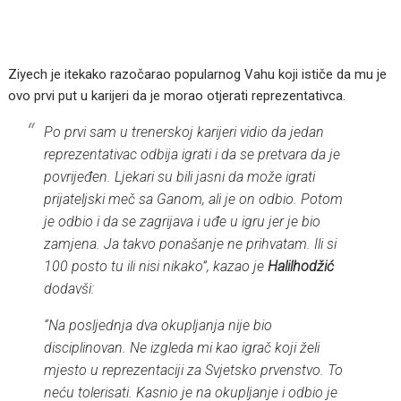
Ziyech je itekako razočarao popularnog Vahu koji ističe da mu je
ovo prvi put u karijeri da je morao otjerati reprezentativca.
Po prvi sam u trenerskoj karijeri vidio da jedan
reprezentativac odbija igrati i da se pretvara da je
povrijeđen. Ljekari su bili jasni da može igrati
prijateljski meč sa Ganom, ali je on odbio. Potom
je odbio i da se zagrijava i uđe u igru jer je bio
zamjena. Ja takvo ponašanje ne prihvatam. Ili si
100 posto tu ili nisi nikako”, kazao je
Halilhodžić
dodavši:
“Na posljednja dva okupljanja nije bio
disciplinovan. Ne izgleda mi kao igrač koji želi
mjesto u reprezentaciji za Svjetsko prvenstvo. To
neću tolerisati. Kasnio je na okupljanje i odbio je