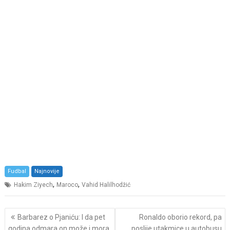
Fudbal
Najnovije
,
,
Hakim Ziyech
Maroco
Vahid Halilhodžić
Post
Barbarez o Pjaniću: I da pet
Ronaldo oborio rekord, pa
navigation
godina odmara on može i mora
poslije utakmice u autobusu