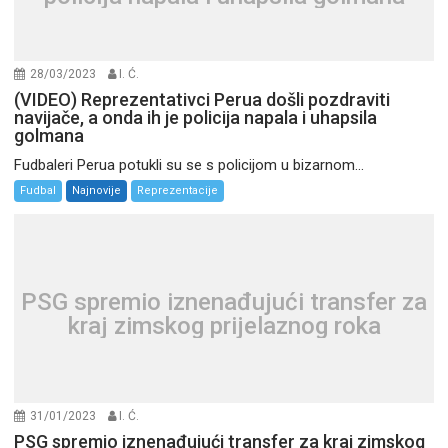
28/03/2023
I. Ć.
(VIDEO) Reprezentativci Perua došli pozdraviti
navijače, a onda ih je policija napala i uhapsila
golmana
Fudbaleri Perua potukli su se s policijom u bizarnom...
Fudbal
Najnovije
Reprezentacije
PSG spremio iznenađujući transfer za
kraj zimskog prijelaznog roka
31/01/2023
I. Ć.
PSG spremio iznenađujući transfer za kraj zimskog