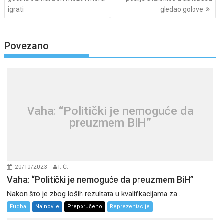
igrati
gledao golove
Povezano
Vaha: “Politički je nemoguće da
preuzmem BiH”
20/10/2023
I. Ć.
Vaha: “Politički je nemoguće da preuzmem BiH”
Nakon što je zbog loših rezultata u kvalifikacijama za...
Fudbal
Najnovije
Preporučeno
Reprezentacije