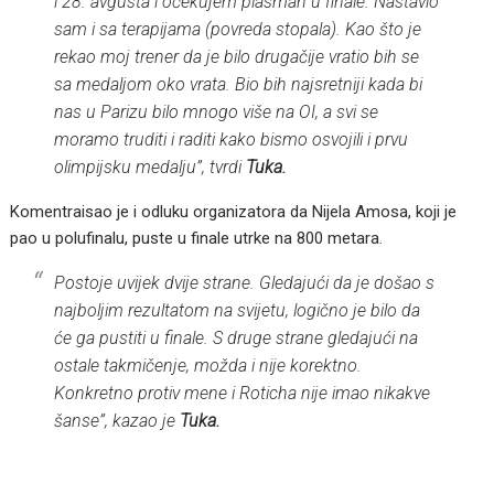
i 28. avgusta i očekujem plasman u finale. Nastavio
sam i sa terapijama (povreda stopala). Kao što je
rekao moj trener da je bilo drugačije vratio bih se
sa medaljom oko vrata. Bio bih najsretniji kada bi
nas u Parizu bilo mnogo više na OI, a svi se
moramo truditi i raditi kako bismo osvojili i prvu
olimpijsku medalju”, tvrdi
Tuka.
Komentraisao je i odluku organizatora da Nijela Amosa, koji je
pao u polufinalu, puste u finale utrke na 800 metara.
Postoje uvijek dvije strane. Gledajući da je došao s
najboljim rezultatom na svijetu, logično je bilo da
će ga pustiti u finale. S druge strane gledajući na
ostale takmičenje, možda i nije korektno.
Konkretno protiv mene i Roticha nije imao nikakve
šanse”, kazao je
Tuka.