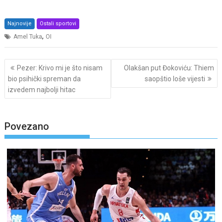
Najnovije
Ostali sportovi
,
Amel Tuka
OI
Post
Pezer: Krivo mi je što nisam
Olakšan put Đokoviću: Thiem
navigation
bio psihički spreman da
saopštio loše vijesti
izvedem najbolji hitac
Povezano