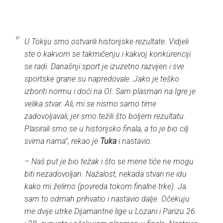
U Tokiju smo ostvarili historijske rezultate. Vidjeli
ste o kakvom se takmičenju i kakvoj konkurenciji
se radi. Današnji sport je izuzetno razvijen i sve
sportske grane su napredovale. Jako je teško
izboriti normu i doći na OI. Sam plasman na Igre je
velika stvar. Ali, mi se nismo samo time
zadovoljavali, jer smo težili što boljem rezultatu.
Plasirali smo se u historijsko finala, a to je bio cilj
svima nama”, rekao je
Tuka
i nastavio:
– Naš put je bio težak i što se mene tiče ne mogu
biti nezadovoljan. Nažalost, nekada stvari ne idu
kako mi želimo (povreda tokom finalne trke). Ja
sam to odmah prihvatio i nastavio dalje. Očekuju
me dvije utrke Dijamantne lige u Lozani i Parizu 26.