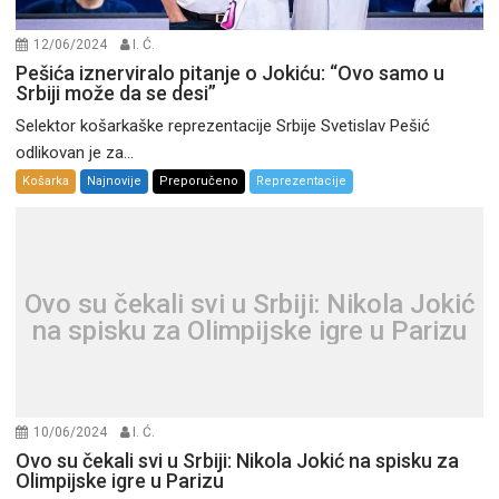
12/06/2024
I. Ć.
Pešića iznerviralo pitanje o Jokiću: “Ovo samo u
Srbiji može da se desi”
Selektor košarkaške reprezentacije Srbije Svetislav Pešić
odlikovan je za...
Košarka
Najnovije
Preporučeno
Reprezentacije
Ovo su čekali svi u Srbiji: Nikola Jokić
na spisku za Olimpijske igre u Parizu
10/06/2024
I. Ć.
Ovo su čekali svi u Srbiji: Nikola Jokić na spisku za
Olimpijske igre u Parizu