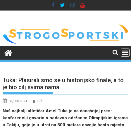
Skip
to
content
Tuka: Plasirali smo se u historijsko finale, a to
je bio cilj svima nama
18/08/2021
I. Ć.
Naš najbolji atletičar Amel Tuka je na današnjoj pres-
konferenciji govorio o nedavno održanim Olimpijskim igrama
u Tokiju, gdje je u utrci na 800 metara osvojio šesto mjesto.