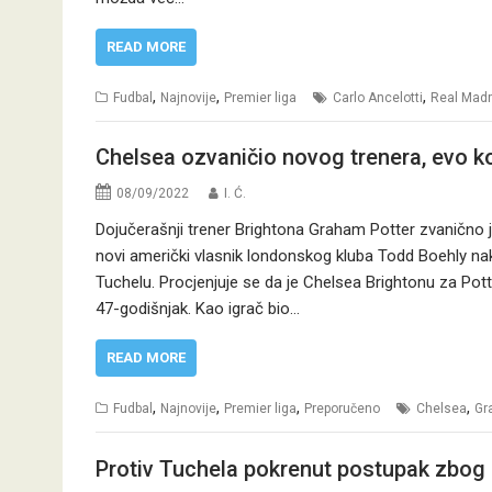
READ MORE
,
,
,
Fudbal
Najnovije
Premier liga
Carlo Ancelotti
Real Madr
Chelsea ozvaničio novog trenera, evo k
08/09/2022
I. Ć.
Dojučerašnji trener Brightona Graham Potter zvanično j
novi američki vlasnik londonskog kluba Todd Boehly n
Tuchelu. Procjenjuje se da je Chelsea Brightonu za Potte
47-godišnjak. Kao igrač bio…
READ MORE
,
,
,
,
Fudbal
Najnovije
Premier liga
Preporučeno
Chelsea
Gr
Protiv Tuchela pokrenut postupak zbog