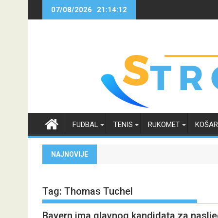
Skip
07/08/2026
21:14:13
to
content
FUDBAL
TENIS
RUKOMET
KOŠA
NAJNOVIJE
Tag:
Thomas Tuchel
Bayern ima glavnog kandidata za nasl