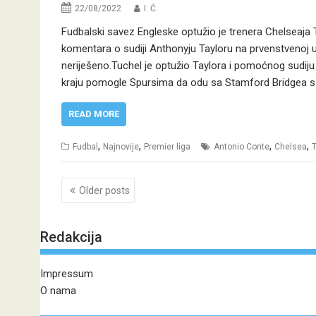
22/08/2022
I. Ć.
Fudbalski savez Engleske optužio je trenera Chelseaj
komentara o sudiji Anthonyju Tayloru na prvenstvenoj ut
neriješeno.Tuchel je optužio Taylora i pomoćnog sudij
kraju pomogle Spursima da odu sa Stamford Bridgea 
READ MORE
,
,
,
,
Fudbal
Najnovije
Premier liga
Antonio Conte
Chelsea
Posts
Older posts
navigation
Redakcija
Impressum
O nama