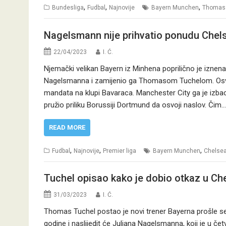
,
,
,
Bundesliga
Fudbal
Najnovije
Bayern Munchen
Thomas 
Nagelsmann nije prihvatio ponudu Chels
22/04/2023
I. Ć.
Njemački velikan Bayern iz Minhena poprilično je iznen
Nagelsmanna i zamijenio ga Thomasom Tuchelom. Osvaj
mandata na klupi Bavaraca. Manchester City ga je izbac
pružio priliku Borussiji Dortmund da osvoji naslov. Čim…
READ MORE
,
,
,
Fudbal
Najnovije
Premier liga
Bayern Munchen
Chelse
Tuchel opisao kako je dobio otkaz u Chel
31/03/2023
I. Ć.
Thomas Tuchel postao je novi trener Bayerna prošle se
godine i naslijedit će Juliana Nagelsmanna, koji je u č