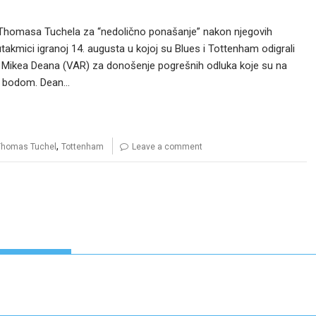
a Thomasa Tuchela za “nedolično ponašanje” nakon njegovih
akmici igranoj 14. augusta u kojoj su Blues i Tottenham odigrali
u Mikea Deana (VAR) za donošenje pogrešnih odluka koje su na
s bodom. Dean…
,
Thomas Tuchel
Tottenham
Leave a comment