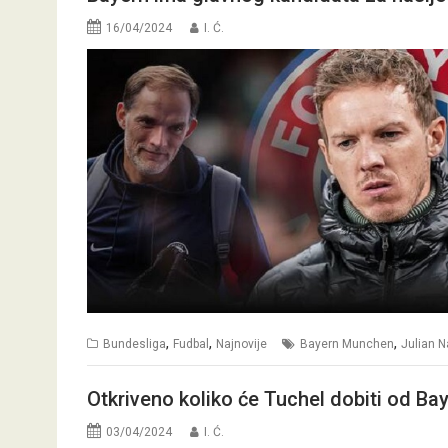
16/04/2024
I. Ć.
,
,
,
Bundesliga
Fudbal
Najnovije
Bayern Munchen
Julian 
Otkriveno koliko će Tuchel dobiti od B
03/04/2024
I. Ć.