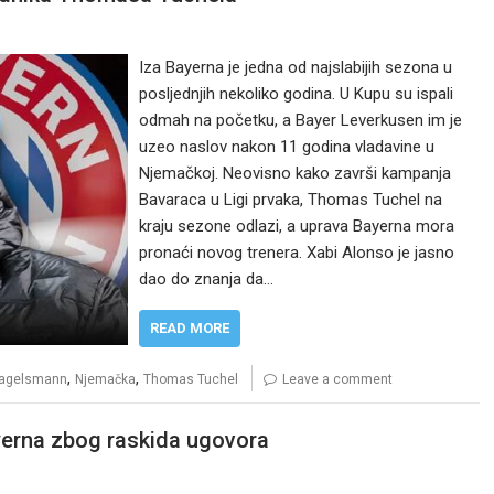
Iza Bayerna je jedna od najslabijih sezona u
posljednjih nekoliko godina. U Kupu su ispali
odmah na početku, a Bayer Leverkusen im je
uzeo naslov nakon 11 godina vladavine u
Njemačkoj. Neovisno kako završi kampanja
Bavaraca u Ligi prvaka, Thomas Tuchel na
kraju sezone odlazi, a uprava Bayerna mora
pronaći novog trenera. Xabi Alonso je jasno
dao do znanja da…
READ MORE
,
,
Nagelsmann
Njemačka
Thomas Tuchel
Leave a comment
ayerna zbog raskida ugovora