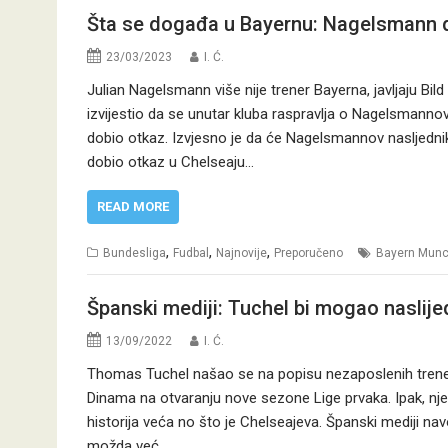
Šta se događa u Bayernu: Nagelsmann do
23/03/2023
I. Ć.
Julian Nagelsmann više nije trener Bayerna, javljaju B
izvijestio da se unutar kluba raspravlja o Nagelsmannovo
dobio otkaz. Izvjesno je da će Nagelsmannov nasljednik
dobio otkaz u Chelseaju…
READ MORE
,
,
,
Bundesliga
Fudbal
Najnovije
Preporučeno
Bayern Mun
Španski mediji: Tuchel bi mogao naslijed
13/09/2022
I. Ć.
Thomas Tuchel našao se na popisu nezaposlenih trener
Dinama na otvaranju nove sezone Lige prvaka. Ipak, njeg
historija veća no što je Chelseajeva. Španski mediji n
možda već…