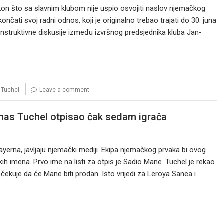
on što sa slavnim klubom nije uspio osvojiti naslov njemačkog
nčati svoj radni odnos, koji je originalno trebao trajati do 30. juna
konstruktivne diskusije između izvršnog predsjednika kluba Jan-
Tuchel
Leave a comment
omas Tuchel otpisao čak sedam igrača
erna, javljaju njemački mediji. Ekipa njemačkog prvaka bi ovog
kih imena. Prvo ime na listi za otpis je Sadio Mane. Tuchel je rekao
ekuje da će Mane biti prodan. Isto vrijedi za Leroya Sanea i