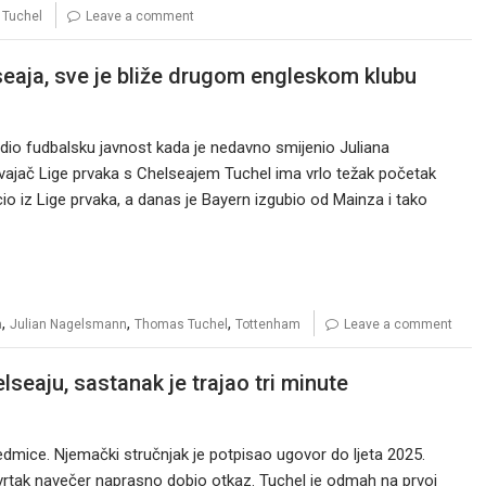
Tuchel
Leave a comment
eaja, sve je bliže drugom engleskom klubu
adio fudbalsku javnost kada je nedavno smijenio Juliana
ač Lige prvaka s Chelseajem Tuchel ima vrlo težak početak
io iz Lige prvaka, a danas je Bayern izgubio od Mainza i tako
,
,
,
a
Julian Nagelsmann
Thomas Tuchel
Tottenham
Leave a comment
seaju, sastanak je trajao tri minute
dmice. Njemački stručnjak je potpisao ugovor do ljeta 2025.
etvrtak navečer naprasno dobio otkaz. Tuchel je odmah na prvoj