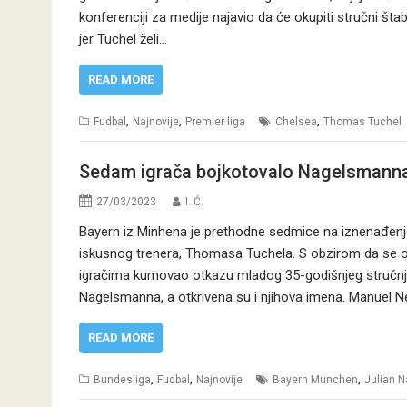
konferenciji za medije najavio da će okupiti stručni štab
jer Tuchel želi…
READ MORE
,
,
,
Fudbal
Najnovije
Premier liga
Chelsea
Thomas Tuchel
Sedam igrača bojkotovalo Nagelsmanna 
27/03/2023
I. Ć.
Bayern iz Minhena je prethodne sedmice na iznenađen
iskusnog trenera, Thomasa Tuchela. S obzirom da se od 
igračima kumovao otkazu mladog 35-godišnjeg stručnja
Nagelsmanna, a otkrivena su i njihova imena. Manuel N
READ MORE
,
,
,
Bundesliga
Fudbal
Najnovije
Bayern Munchen
Julian 