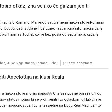
bio otkaz, zna se i ko će ga zamijeniti
ild i Fabrizio Romano. Manje od sat vremena nakon što je Romano
j budućnosti, stigla je i još uvijek nezvanična informacija da je
 biti Thomas Tuchel, koji je bez posla od septembra, kada je
,
,
chen
Julian Nagelsmann
Thomas Tuchel
Leave a comment
iti Ancelottija na klupi Reala
a nakon što je morao napustiti Chelsea poslije poraza 0:1 od
ov status mogao bi se promijeniti i to odlaskom u klub čija je
avode mogućnost da Tuchel zasjedne na klupu Real Madrida i to