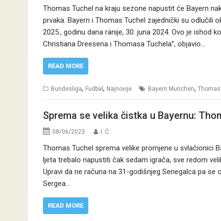
Thomas Tuchel na kraju sezone napustit će Bayern nak
prvaka. Bayern i Thomas Tuchel zajednički su odlučili oko
2025., godinu dana ranije, 30. juna 2024. Ovo je ishod 
Christiana Dreesena i Thomasa Tuchela”, objavio…
READ MORE
,
,
,
Bundesliga
Fudbal
Najnovije
Bayern Munchen
Thomas 
Sprema se velika čistka u Bayernu: Th
08/06/2023
I. Ć.
Thomas Tuchel sprema velike promjene u svlačionici Bay
ljeta trebalo napustiti čak sedam igrača, sve redom veli
Upravi da ne računa na 31-godišnjeg Senegalca pa se oč
Sergea…
READ MORE