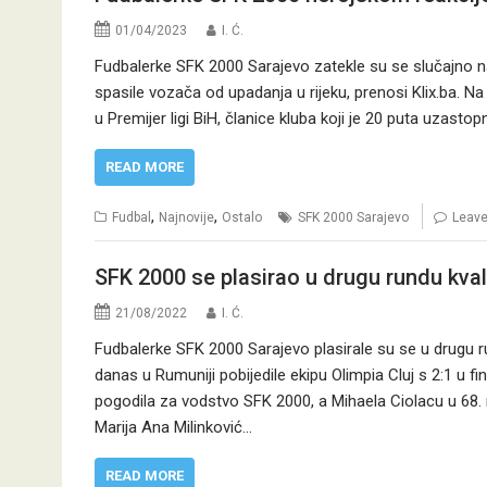
01/04/2023
I. Ć.
Fudbalerke SFK 2000 Sarajevo zatekle su se slučajno na 
spasile vozača od upadanja u rijeku, prenosi Klix.ba. N
u Premijer ligi BiH, članice kluba koji je 20 puta uzast
READ MORE
,
,
Fudbal
Najnovije
Ostalo
SFK 2000 Sarajevo
Leav
SFK 2000 se plasirao u drugu rundu kvali
21/08/2022
I. Ć.
Fudbalerke SFK 2000 Sarajevo plasirale su se u drugu ru
danas u Rumuniji pobijedile ekipu Olimpia Cluj s 2:1 u f
pogodila za vodstvo SFK 2000, a Mihaela Ciolacu u 68
Marija Ana Milinković…
READ MORE