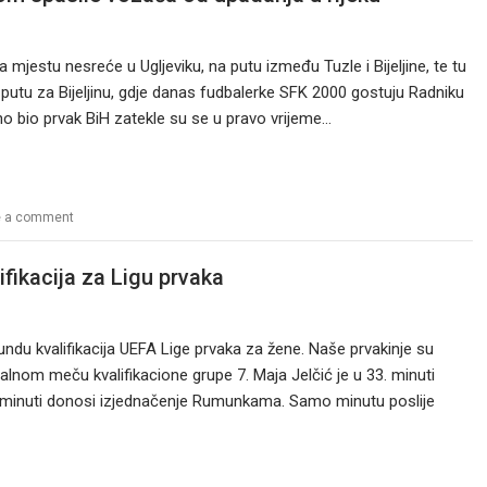
mjestu nesreće u Ugljeviku, na putu između Tuzle i Bijeljine, te tu
a putu za Bijeljinu, gdje danas fudbalerke SFK 2000 gostuju Radniku
opno bio prvak BiH zatekle su se u pravo vrijeme…
e a comment
fikacija za Ligu prvaka
ndu kvalifikacija UEFA Lige prvaka za žene. Naše prvakinje su
inalnom meču kvalifikacione grupe 7. Maja Jelčić je u 33. minuti
. minuti donosi izjednačenje Rumunkama. Samo minutu poslije