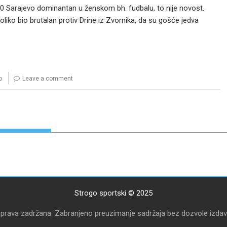
000 Sarajevo dominantan u ženskom bh. fudbalu, to nije novost.
toliko bio brutalan protiv Drine iz Zvornika, da su gošće jedva
o
Leave a comment
Strogo sportski © 2025
 prava zadržana. Zabranjeno preuzimanje sadržaja bez dozvole izdav