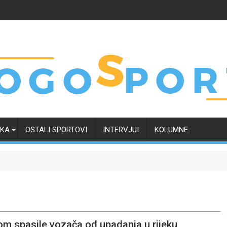
RKA
OSTALI SPORTOVI
INTERVJUI
KOLUMNE
m spasile vozača od upadanja u rijeku