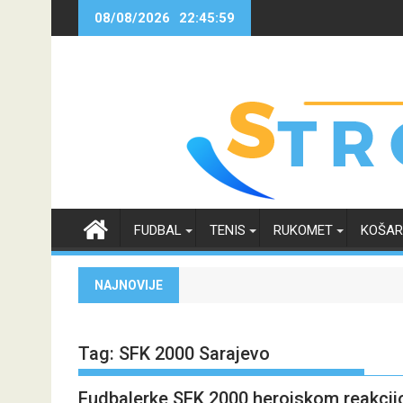
Skip
08/08/2026
22:45:59
to
content
FUDBAL
TENIS
RUKOMET
KOŠA
NAJNOVIJE
Tag:
SFK 2000 Sarajevo
Fudbalerke SFK 2000 herojskom reakcijo