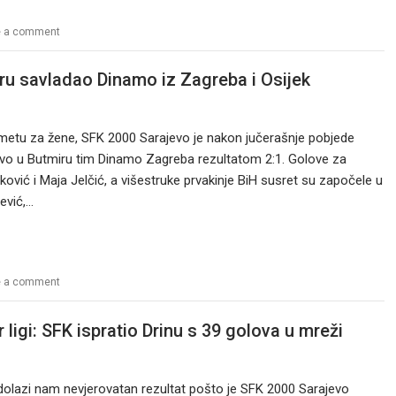
e a comment
ru savladao Dinamo iz Zagreba i Osijek
etu za žene, SFK 2000 Sarajevo je nakon jučerašnje pobjede
jevo u Butmiru tim Dinamo Zagreba rezultatom 2:1. Golove za
ović i Maja Jelčić, a višestruke prvakinje BiH susret su započele u
ević,…
e a comment
 ligi: SFK ispratio Drinu s 39 golova u mreži
 dolazi nam nevjerovatan rezultat pošto je SFK 2000 Sarajevo