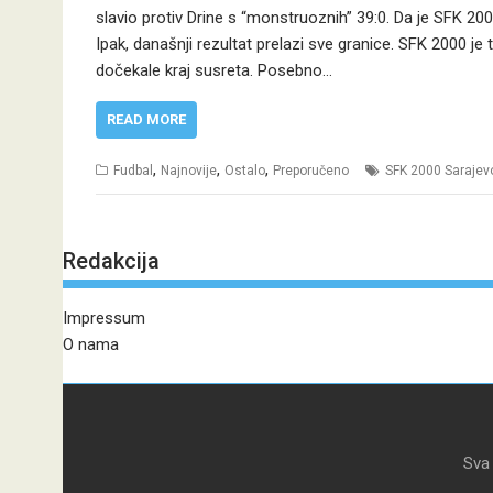
slavio protiv Drine s “monstruoznih” 39:0. Da je SFK 2
Ipak, današnji rezultat prelazi sve granice. SFK 2000 je 
dočekale kraj susreta. Posebno…
READ MORE
,
,
,
Fudbal
Najnovije
Ostalo
Preporučeno
SFK 2000 Sarajev
Redakcija
Impressum
O nama
Sva