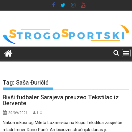
Skip
to
content
Tag:
Saša Đuričić
Bivši fudbaler Sarajeva preuzeo Tekstilac iz
Dervente
20/09/2021
I. Ć.
Nakon iskusnog Mileta Lazarevića na klupu Tekstilca zasješće
mladi trener Dario Purić. Ambiciozni stručnjak danas je