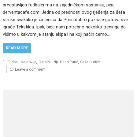
predstavljen fudbalerima na zajedničkom sastanku, piše
derventacafe.com. Jedna od prednosti ovog rješenja za šefa
struke svakako je činjenica da Purić dobro poznaje gotovo sve
igrače Tekstilca. Ipak, biće nam potrebno nekoliko treninga da
vidimo u kakvom je stanju ekipa i na koji način ćemo…
READ MORE
,
,
,
Fudbal
Najnovije
Ostalo
Dario Purić
Saša Đuričić
Leave a comment