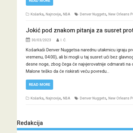
READ MORE
,
,
,
Košarka
Najnovije
NBA
Denver Nuggets
New Orleans P
Jokić pod znakom pitanja za susret prot
30/03/2023
I. Ć.
Košarkaši Denver Nuggetsa narednu utakmicu igraju p
vremenu, 04:00), ali bi mogli u taj susret ući bez gla
desne noge, zbog čega će najvjerovatnije odmarati na 
Malone teško da će riskirati veću povredu…
READ MORE
,
,
,
Košarka
Najnovije
NBA
Denver Nuggets
New Orleans P
Redakcija