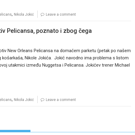
,
elicans
Nikola Jokić
Leave a comment
iv Pelicansa, poznato i zbog čega
rotiv New Orleans Pelicansa na domaćem parketu (petak po našem
vnog košarkaša, Nikole Jokića. Jokić navodno ima problema s listom
ovoj utakmici između Nuggetsa i Pelicansa. Jokićev trener Michael
,
elicans
Nikola Jokić
Leave a comment