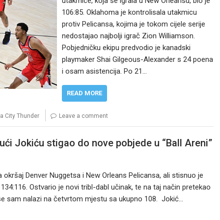
utakmice, koja se igrala u New Orleansu, bio je
106:85. Oklahoma je kontrolisala utakmicu
protiv Pelicansa, kojima je tokom cijele serije
nedostajao najbolji igrač Zion Williamson.
Pobjedničku ekipu predvodio je kanadski
playmaker Shai Gilgeous-Alexander s 24 poena
i osam asistencija. Po 21…
READ MORE
 City Thunder
Leave a comment
ući Jokiću stigao do nove pobjede u “Ball Areni”
 okršaj Denver Nuggetsa i New Orleans Pelicansa, ali stisnuo je
34:116. Ostvario je novi tribl-dabl učinak, te na taj način pretekao
 se sam nalazi na četvrtom mjestu sa ukupno 108. Jokić…