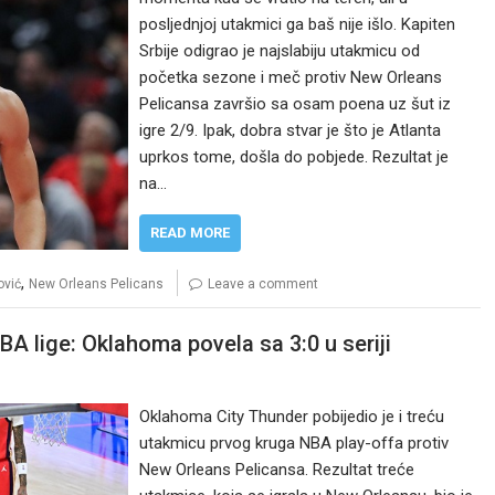
posljednjoj utakmici ga baš nije išlo. Kapiten
Srbije odigrao je najslabiju utakmicu od
početka sezone i meč protiv New Orleans
Pelicansa završio sa osam poena uz šut iz
igre 2/9. Ipak, dobra stvar je što je Atlanta
uprkos tome, došla do pobjede. Rezultat je
na…
READ MORE
,
vić
New Orleans Pelicans
Leave a comment
BA lige: Oklahoma povela sa 3:0 u seriji
Oklahoma City Thunder pobijedio je i treću
utakmicu prvog kruga NBA play-offa protiv
New Orleans Pelicansa. Rezultat treće