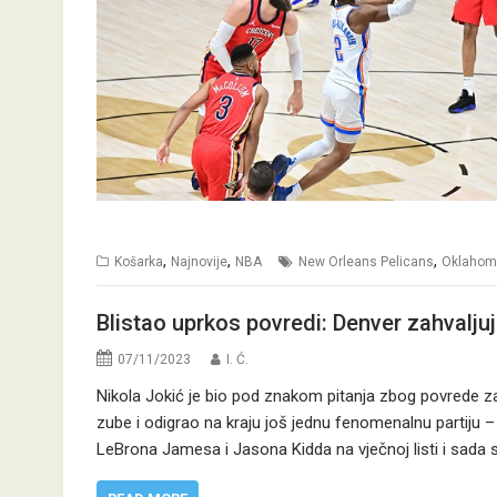
,
,
,
Košarka
Najnovije
NBA
New Orleans Pelicans
Oklahoma
Blistao uprkos povredi: Denver zahvaljuj
07/11/2023
I. Ć.
Nikola Jokić je bio pod znakom pitanja zbog povrede za
zube i odigrao na kraju još jednu fenomenalnu partiju – 1
LeBrona Jamesa i Jasona Kidda na vječnoj listi i sada