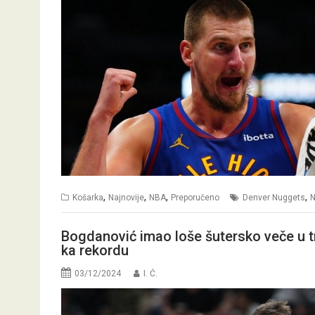
,
,
,
,
Košarka
Najnovije
NBA
Preporučeno
Denver Nuggets
N
Bogdanović imao loše šutersko veče u tri
ka rekordu
03/12/2024
I. Ć.