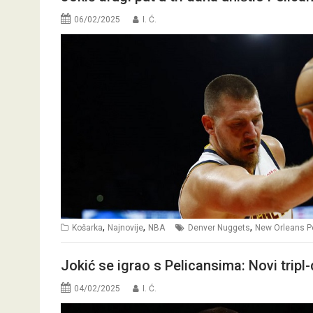
06/02/2025
I. Ć.
,
,
,
Košarka
Najnovije
NBA
Denver Nuggets
New Orleans P
Jokić se igrao s Pelicansima: Novi tripl
04/02/2025
I. Ć.