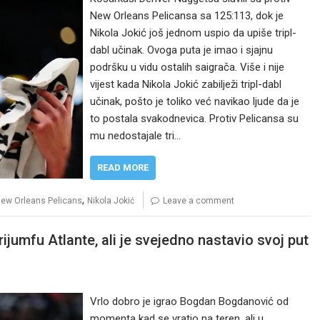
New Orleans Pelicansa sa 125:113, dok je
Nikola Jokić još jednom uspio da upiše tripl-
dabl učinak. Ovoga puta je imao i sjajnu
podršku u vidu ostalih saigrača. Više i nije
vijest kada Nikola Jokić zabilježi tripl-dabl
učinak, pošto je toliko već navikao ljude da je
to postala svakodnevica. Protiv Pelicansa su
mu nedostajale tri…
READ MORE
,
ew Orleans Pelicans
Nikola Jokić
Leave a comment
jumfu Atlante, ali je svejedno nastavio svoj put
Vrlo dobro je igrao Bogdan Bogdanović od
momenta kad se vratio na teren, ali u