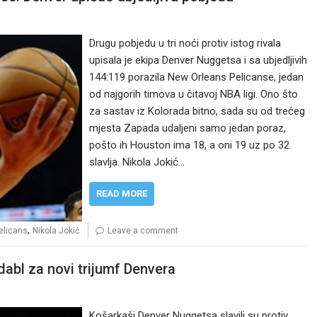
Drugu pobjedu u tri noći protiv istog rivala
upisala je ekipa Denver Nuggetsa i sa ubjedljivih
144:119 porazila New Orleans Pelicanse, jedan
od najgorih timova u čitavoj NBA ligi. Ono što
za sastav iz Kolorada bitno, sada su od trećeg
mjesta Zapada udaljeni samo jedan poraz,
pošto ih Houston ima 18, a oni 19 uz po 32
slavlja. Nikola Jokić…
READ MORE
,
elicans
Nikola Jokić
Leave a comment
-dabl za novi trijumf Denvera
Košarkaši Denver Nuggetsa slavili su protiv