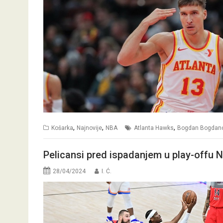
,
,
,
Košarka
Najnovije
NBA
Atlanta Hawks
Bogdan Bogdano
Pelicansi pred ispadanjem u play-offu N
28/04/2024
I. Ć.