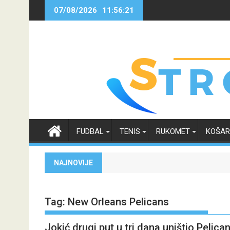
Skip
07/08/2026
11:56:22
to
content
FUDBAL
TENIS
RUKOMET
KOŠA
NAJNOVIJE
Tag:
New Orleans Pelicans
Jokić drugi put u tri dana uništio Pelic