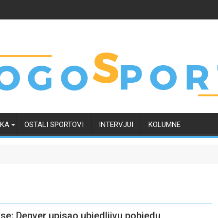
RKA
OSTALI SPORTOVI
INTERVJUI
KOLUMNE
anse: Denver upisao ubjedljivu pobjedu