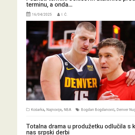
terminu, a onda…
16/04/2025
I. Ć.
,
,
,
Košarka
Najnovije
NBA
Bogdan Bogdanović
Denver Nu
Totalna drama u produžetku odlučila s ki
nas srpski derbi