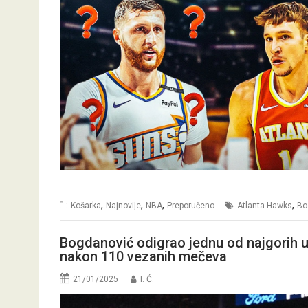
,
,
,
,
Košarka
Najnovije
NBA
Preporučeno
Atlanta Hawks
Bo
Bogdanović odigrao jednu od najgorih ut
nakon 110 vezanih mečeva
21/01/2025
I. Ć.