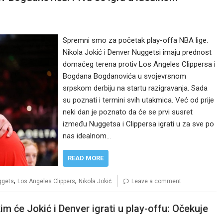
Spremni smo za početak play-offa NBA lige.
Nikola Jokić i Denver Nuggetsi imaju prednost
domaćeg terena protiv Los Angeles Clippersa i
Bogdana Bogdanovića u svojevrsnom
srpskom derbiju na startu razigravanja. Sada
su poznati i termini svih utakmica. Već od prije
neki dan je poznato da će se prvi susret
između Nuggetsa i Clippersa igrati u za sve po
nas idealnom…
READ MORE
,
,
ggets
Los Angeles Clippers
Nikola Jokić
Leave a comment
m će Jokić i Denver igrati u play-offu: Očekuje