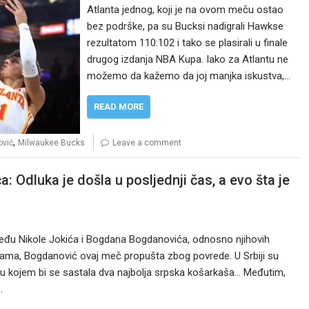
Atlanta jednog, koji je na ovom meču ostao
bez podrške, pa su Bucksi nadigrali Hawkse
rezultatom 110:102 i tako se plasirali u finale
drugog izdanja NBA Kupa. Iako za Atlantu ne
možemo da kažemo da joj manjka iskustva,…
READ MORE
,
vić
Milwaukee Bucks
Leave a comment
: Odluka je došla u posljednji čas, a evo šta je
među Nikole Jokića i Bogdana Bogdanovića, odnosno njihovih
jama, Bogdanović ovaj meč propušta zbog povrede. U Srbiji su
, u kojem bi se sastala dva najbolja srpska košarkaša… Međutim,
…