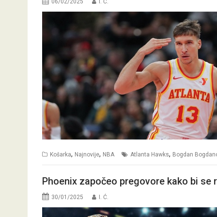
06/02/2025
I. Ć.
,
,
,
Košarka
Najnovije
NBA
Atlanta Hawks
Bogdan Bogdano
Phoenix započeo pregovore kako bi se ri
30/01/2025
I. Ć.