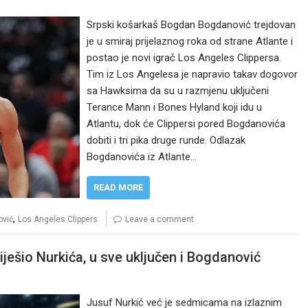
Srpski košarkaš Bogdan Bogdanović trejdovan
je u smiraj prijelaznog roka od strane Atlante i
postao je novi igrač Los Angeles Clippersa.
Tim iz Los Angelesa je napravio takav dogovor
sa Hawksima da su u razmjenu uključeni
Terance Mann i Bones Hyland koji idu u
Atlantu, dok će Clippersi pored Bogdanovića
dobiti i tri pika druge runde. Odlazak
Bogdanovića iz Atlante…
READ MORE
,
vić
Los Angeles Clippers
Leave a comment
ješio Nurkića, u sve uključen i Bogdanović
Jusuf Nurkić već je sedmicama na izlaznim