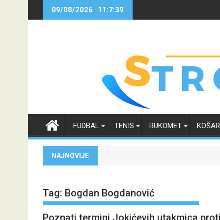
Skip
09/08/2026
11:7:41
to
content
FUDBAL
TENIS
RUKOMET
KOŠA
NAJNOVIJE
Tag:
Bogdan Bogdanović
Poznati termini Jokićevih utakmica prot