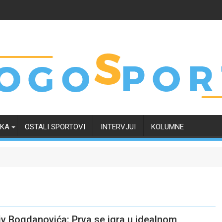
RKA
OSTALI SPORTOVI
INTERVJUI
KOLUMNE
iv Bogdanovića: Prva se igra u idealnom