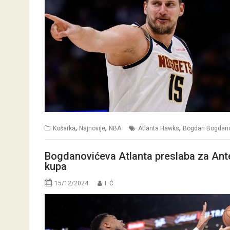
,
,
,
Košarka
Najnovije
NBA
Atlanta Hawks
Bogdan Bogdano
Bogdanovićeva Atlanta preslaba za Ant
kupa
15/12/2024
I. Ć.