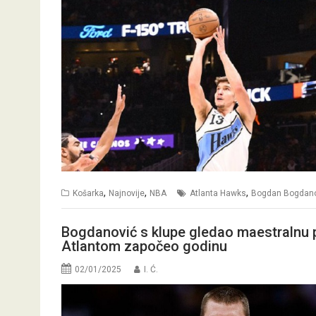
,
,
,
Košarka
Najnovije
NBA
Atlanta Hawks
Bogdan Bogdano
Bogdanović s klupe gledao maestralnu p
Atlantom započeo godinu
02/01/2025
I. Ć.