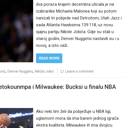
dva poraza krajem decembra uticala je na
izabranike Michaela Malonea koji su potom
nanizali tri pobjede nad Detroitom, Utah Jazz i
sada Atlanta Hawksima 139:118, uz novu
sjajnu partiju Nikole Jokića. Gdje su stali u
staroj godini, Denver Nuggetsi nastavili su i u
novoj, a isto važi…
READ MORE
,
,
vić
Denver Nuggets
Nikola Jokić
Leave a comment
etokounmpa i Milwaukee: Bucksi u finalu NBA
Ako neki tim želi da pobjeđuje u NBA ligi,
uglavnom mora da ima barem jednog igrača
ekstra kvaliteta. Milwaukee ih ima dvojicu.