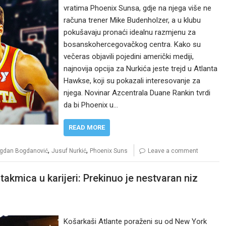
vratima Phoenix Sunsa, gdje na njega više ne
računa trener Mike Budenholzer, a u klubu
pokušavaju pronaći idealnu razmjenu za
bosanskohercegovačkog centra. Kako su
večeras objavili pojedini američki mediji,
najnovija opcija za Nurkića jeste trejd u Atlanta
Hawkse, koji su pokazali interesovanje za
njega. Novinar Azcentrala Duane Rankin tvrdi
da bi Phoenix u…
READ MORE
,
,
gdan Bogdanović
Jusuf Nurkić
Phoenix Suns
Leave a comment
akmica u karijeri: Prekinuo je nestvaran niz
Košarkaši Atlante poraženi su od New York