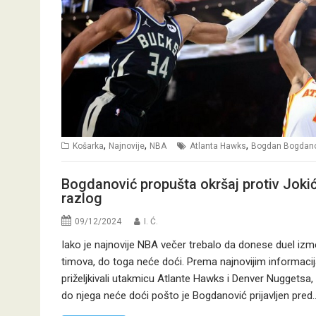
,
,
,
Košarka
Najnovije
NBA
Atlanta Hawks
Bogdan Bogdano
Bogdanović propušta okršaj protiv Jokića
razlog
09/12/2024
I. Ć.
Iako je najnovije NBA večer trebalo da donese duel iz
timova, do toga neće doći. Prema najnovijim informaci
priželjkivali utakmicu Atlante Hawks i Denver Nuggetsa
do njega neće doći pošto je Bogdanović prijavljen pred