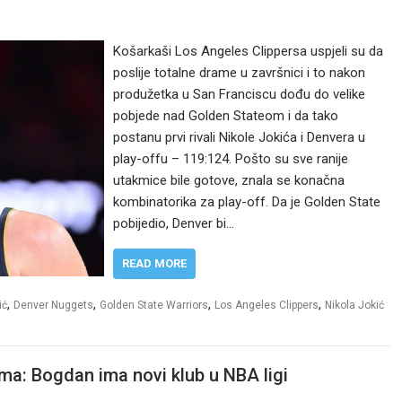
Košarkaši Los Angeles Clippersa uspjeli su da
poslije totalne drame u završnici i to nakon
produžetka u San Franciscu dođu do velike
pobjede nad Golden Stateom i da tako
postanu prvi rivali Nikole Jokića i Denvera u
play-offu – 119:124. Pošto su sve ranije
utakmice bile gotove, znala se konačna
kombinatorika za play-off. Da je Golden State
pobijedio, Denver bi…
READ MORE
,
,
,
,
ić
Denver Nuggets
Golden State Warriors
Los Angeles Clippers
Nikola Jokić
a: Bogdan ima novi klub u NBA ligi