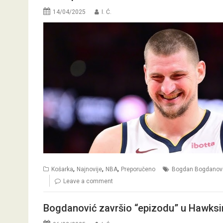
14/04/2025
I. Ć.
,
,
,
Košarka
Najnovije
NBA
Preporučeno
Bogdan Bogdanov
Leave a comment
Bogdanović završio “epizodu” u Hawksim