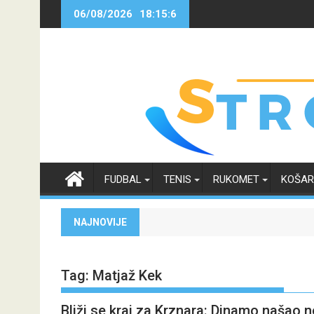
Skip
06/08/2026
18:15:6
to
content
FUDBAL
TENIS
RUKOMET
KOŠA
NAJNOVIJE
Tag:
Matjaž Kek
Bliži se kraj za Krznara: Dinamo našao 