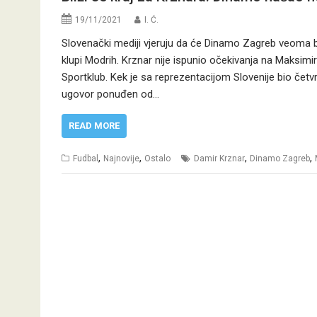
19/11/2021
I. Ć.
Slovenački mediji vjeruju da će Dinamo Zagreb veoma br
klupi Modrih. Krznar nije ispunio očekivanja na Maksimi
Sportklub. Kek je sa reprezentacijom Slovenije bio četvrt
ugovor ponuđen od…
READ MORE
,
,
,
,
Fudbal
Najnovije
Ostalo
Damir Krznar
Dinamo Zagreb