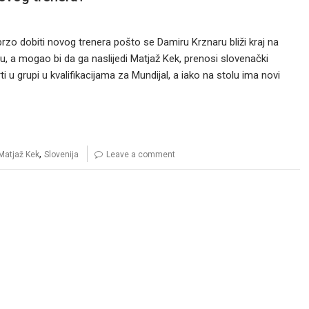
zo dobiti novog trenera pošto se Damiru Krznaru bliži kraj na
ru, a mogao bi da ga naslijedi Matjaž Kek, prenosi slovenački
i u grupi u kvalifikacijama za Mundijal, a iako na stolu ima novi
,
Matjaž Kek
Slovenija
Leave a comment