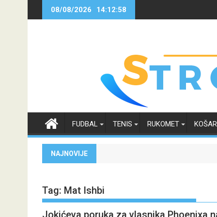
Skip
08/08/2026
14:12:59
to
content
FUDBAL
TENIS
RUKOMET
KOŠA
NAJNOVIJE
Tag:
Mat Ishbi
Jokićeva poruka za vlasnika Phoenixa n