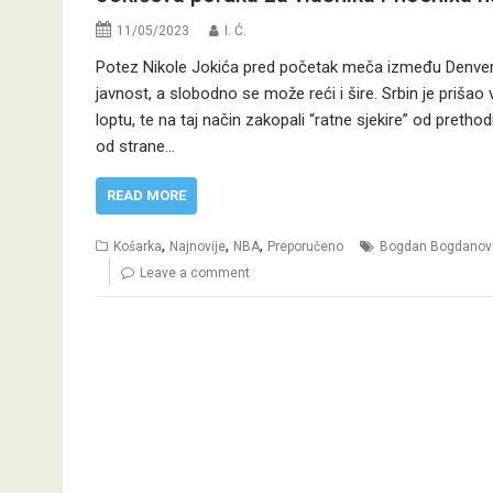
11/05/2023
I. Ć.
Potez Nikole Jokića pred početak meča između Denver
javnost, a slobodno se može reći i šire. Srbin je prišao
loptu, te na taj način zakopali “ratne sjekire” od preth
od strane…
READ MORE
,
,
,
Košarka
Najnovije
NBA
Preporučeno
Bogdan Bogdanov
Leave a comment