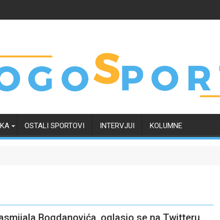
RKA
OSTALI SPORTOVI
INTERVJUI
KOLUMNE
asmijala Bogdanovića, oglasio se na Twitteru