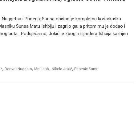
 Nuggetsa i Phoenix Sunsa obišao je kompletnu košarkašku
 vlasniku Sunsa Matu Ishbiju i zagrlio ga, a pritom mu je dodao i
odnog puta. Podsjećamo, Jokić je zbog milijardera Ishbija kažnjen
,
,
,
,
ić
Denver Nuggets
Mat Ishbi
Nikola Jokić
Phoenix Suns