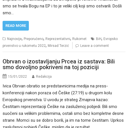
smo se hvala Bogu na EP i to je veliki cilj koji smo ostvarili. Došli
smo…
READ MORE
,
,
,
,
Najnovije
Preporučeno
Reprezentativni
Rukomet
BiH
Evropsko
,
prvenstvo u rukometu 2022
Mirsad Terzić
Leave a comment
Obrvan o izostavljanju Prcea iz sastava: Bili
smo dovoljno pokriveni na toj poziciji
15/01/2022
Redakcija
Ivica Obrvan obratio se predstavnicima medija na press-
konferenciji nakon poraza od Češke (27:19) u drugom kolu
Evropskog prvenstva. U uvodu je strateg Zmajeva kazao:
Čestitam reprezentaciji Češke na zasluženoj pobjedi. Bili smo
suočeni sa velikim problemima, ostali smo bez kompletne desne
strane. Momci su se dobro borili, ja im na tome čestitam. Uprkos
zasluženoj pobjedi Češke, mislim da je rezultat…