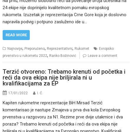
Na prvu, možemo slobodno reči da povečanje broja učesnika na
24 ekipe nije doprinijelo kvalitetnom pomaku evropskog
rukometa. Izuzetak je reprezentacija Crne Gore koja je doslovno
napravila podvig i potpuno zasluženo ide u…
READ MORE
,
,
,
Najnovije
Preporučeno
Reprezentativni
Rukomet
Evropsko
,
prvenstvo u rukometu 2022
Ranko Božinović
Leave a comment
Terzić otvoreno: Trebamo krenuti od početka i
reći da ova ekipa nije briljirala ni u
kvalifikacijama za EP
17/01/2022
I. Ć.
Kapiten rukometne reprezentacije BiH Mirsad Terzić
komentarisao je nastupe Zmajeva u prva dva kola Evropskog
prvenstva u razgovoru za N1. Rezime prve dvije utakmice i dva
poraza? Trebamo krenuti od početka i reći da ova ekipa nije
briljirala ni u kvalifikacijama za Evropsko prvenstvo. Kvalificirali