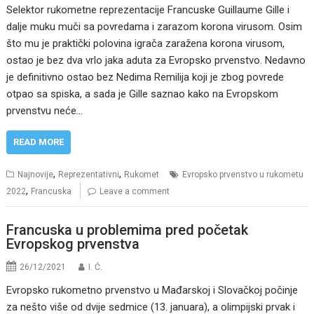
Selektor rukometne reprezentacije Francuske Guillaume Gille i
dalje muku muči sa povredama i zarazom korona virusom. Osim
što mu je praktički polovina igrača zaražena korona virusom,
ostao je bez dva vrlo jaka aduta za Evropsko prvenstvo. Nedavno
je definitivno ostao bez Nedima Remilija koji je zbog povrede
otpao sa spiska, a sada je Gille saznao kako na Evropskom
prvenstvu neće…
READ MORE
,
,
Najnovije
Reprezentativni
Rukomet
Evropsko prvenstvo u rukometu
,
2022
Francuska
Leave a comment
Francuska u problemima pred početak
Evropskog prvenstva
26/12/2021
I. Ć.
Evropsko rukometno prvenstvo u Mađarskoj i Slovačkoj počinje
za nešto više od dvije sedmice (13. januara), a olimpijski prvak i