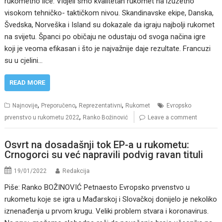
rukometno lice. Vidjeli smo kvalitetan rukomet na izuzetno
visokom tehničko- taktičkom nivou. Skandinavske ekipe, Danska,
Švedska, Norveška i Island su dokazale da igraju najbolji rukomet
na svijetu. Španci po običaju ne odustaju od svoga načina igre
koji je veoma efikasan i što je najvažnije daje rezultate. Francuzi
su u cjelini…
READ MORE
,
,
,
Najnovije
Preporučeno
Reprezentativni
Rukomet
Evropsko
,
prvenstvo u rukometu 2022
Ranko Božinović
Leave a comment
Osvrt na dosadašnji tok EP-a u rukometu:
Crnogorci su već napravili podvig ravan tituli
19/01/2022
Redakcija
Piše: Ranko BOŽINOVIĆ Petnaesto Evropsko prvenstvo u
rukometu koje se igra u Mađarskoj i Slovačkoj donijelo je nekoliko
iznenađenja u prvom krugu. Veliki problem stvara i koronavirus.