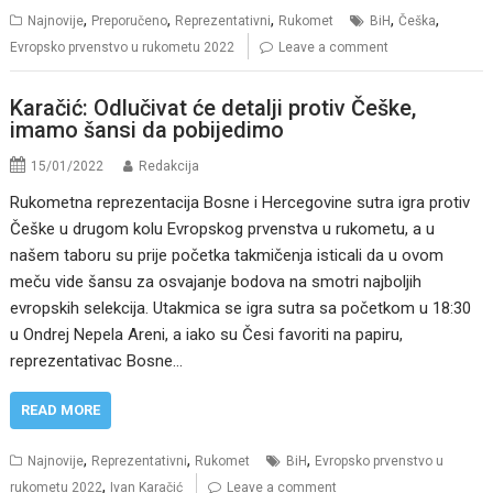
,
,
,
,
,
Najnovije
Preporučeno
Reprezentativni
Rukomet
BiH
Češka
Evropsko prvenstvo u rukometu 2022
Leave a comment
Karačić: Odlučivat će detalji protiv Češke,
imamo šansi da pobijedimo
15/01/2022
Redakcija
Rukometna reprezentacija Bosne i Hercegovine sutra igra protiv
Češke u drugom kolu Evropskog prvenstva u rukometu, a u
našem taboru su prije početka takmičenja isticali da u ovom
meču vide šansu za osvajanje bodova na smotri najboljih
evropskih selekcija. Utakmica se igra sutra sa početkom u 18:30
u Ondrej Nepela Areni, a iako su Česi favoriti na papiru,
reprezentativac Bosne…
READ MORE
,
,
,
Najnovije
Reprezentativni
Rukomet
BiH
Evropsko prvenstvo u
,
rukometu 2022
Ivan Karačić
Leave a comment