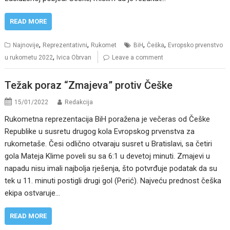
READ MORE
,
,
,
,
Najnovije
Reprezentativni
Rukomet
BiH
Češka
Evropsko prvenstvo
,
u rukometu 2022
Ivica Obrvan
Leave a comment
Težak poraz “Zmajeva” protiv Češke
15/01/2022
Redakcija
Rukometna reprezentacija BiH poražena je večeras od Češke
Republike u susretu drugog kola Evropskog prvenstva za
rukometaše. Česi odlično otvaraju susret u Bratislavi, sa četiri
gola Mateja Klime poveli su sa 6:1 u devetoj minuti. Zmajevi u
napadu nisu imali najbolja rješenja, što potvrđuje podatak da su
tek u 11. minuti postigli drugi gol (Perić). Najveću prednost češka
ekipa ostvaruje…
READ MORE