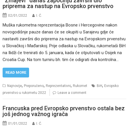
“Zmajevi” danas započinju završni dio
priprema za nastup na Evropsko prvenstvo
02/01/2022
I. Ć.
Muška rukometna reprezentacija Bosne i Hercegovine nakon
novogodišnje pauze danas će se okupiti u Sarajevu gdje će
nastaviti završni dio priprema za nastup na Evropskom prvenstvu
u Slovačkoj i Mađarskoj. Prije odlaska u Slovačku, rukometaši BiH
na Ilidži će trenirati do 5. januara, kada će otputovati u Osijek na
Croatia Cup. Na tom turniru bh. tim će odigrati dva kontrolna…
READ MORE
,
,
,
,
Najnovije
Preporučeno
Reprezentativni
Rukomet
BiH
Evropsko
prvenstvo u rukometu 2022
Leave a comment
Francuska pred Evropsko prvenstvo ostala bez
još jednog važnog igrača
01/01/2022
I. Ć.