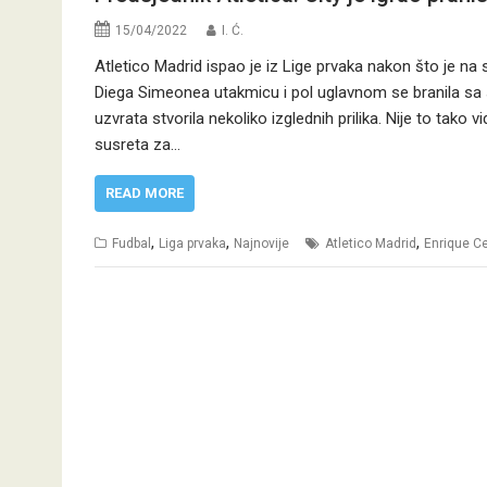
15/04/2022
I. Ć.
Atletico Madrid ispao je iz Lige prvaka nakon što je n
Diega Simeonea utakmicu i pol uglavnom se branila sa 
uzvrata stvorila nekoliko izglednih prilika. Nije to tako
susreta za…
READ MORE
,
,
,
Fudbal
Liga prvaka
Najnovije
Atletico Madrid
Enrique C