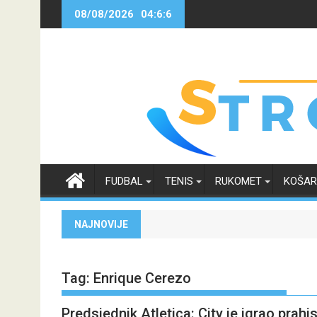
Skip
08/08/2026
04:6:6
to
content
FUDBAL
TENIS
RUKOMET
KOŠA
NAJNOVIJE
Tag:
Enrique Cerezo
Predsjednik Atletica: City je igrao prahis