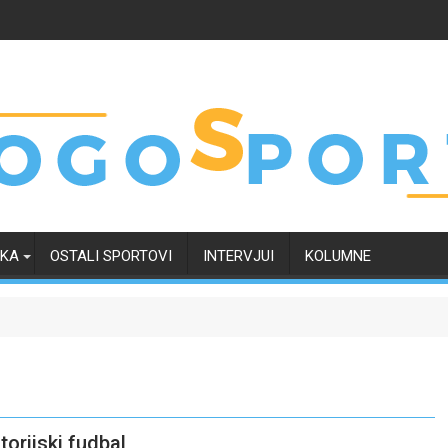
RKA
OSTALI SPORTOVI
INTERVJUI
KOLUMNE
torijski fudbal