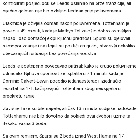
kontrolirati posjed, dok se Leeds oslanjao na brze tranzicije, ali
nijedan golman nije bio ozbiljno testiran prije poluvremena.
Utakmica je oživjela odmah nakon poluvremena.
Tottenham je
poveo u 49. minuti, kada je Mathys Tel završio dobro osmišljen
napad i dao domaćoj ekipi ključnu prednost.
Spursi su djelovali
samopouzdanije i nastojali su postići drugi gol, stvorivši nekoliko
obećavajućih situacija bez povećanja vodstva.
Leeds je postepeno povećavao pritisak kako je drugo poluvrijeme
odmicalo.
Njihova upornost se isplatila u 74. minuti, kada je
Dominic Calvert-Lewin pogodio jedanaesterac i izjednačio
rezultat na 1-1, kažnjavajući Tottenham zbog neuspjeha u
preokretu ranije.
Završne faze su bile napete, ali č
ak 13. minuta sudijske nadokade
Tottenhamu nije bilo dovoljno da pobjedi ovaj dvoboj i uzme ta
itekako važna 3 boda.
Sa ovim remijem, Spursi su 2 boda iznad West Hama na 17.