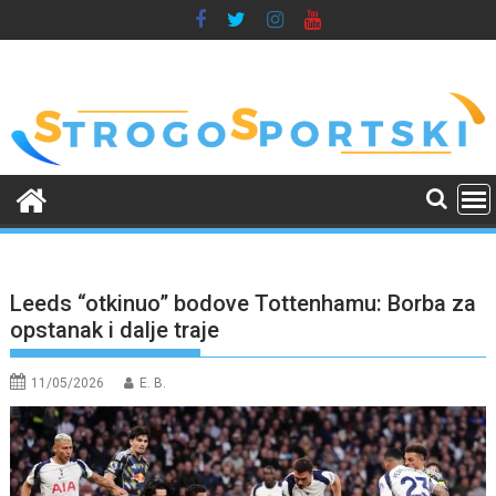
Skip
to
content
Leeds “otkinuo” bodove Tottenhamu: Borba za
opstanak i dalje traje
11/05/2026
E. B.