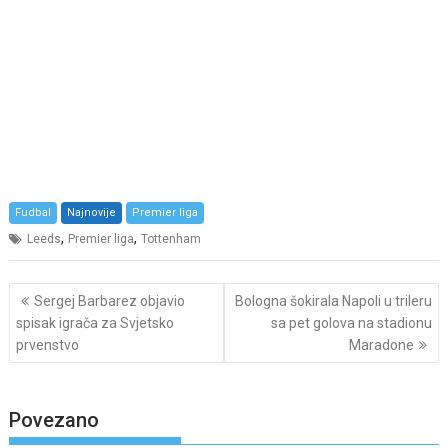
Fudbal
Najnovije
Premier liga
,
,
Leeds
Premier liga
Tottenham
Post
Sergej Barbarez objavio
Bologna šokirala Napoli u trileru
navigation
spisak igrača za Svjetsko
sa pet golova na stadionu
prvenstvo
Maradone
Povezano