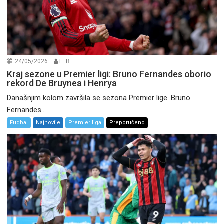
24/05/2026
E. B.
Kraj sezone u Premier ligi: Bruno Fernandes oborio
rekord De Bruynea i Henrya
Današnjim kolom završila se sezona Premier lige. Bruno
Fernandes...
Fudbal
Najnovije
Premier liga
Preporučeno