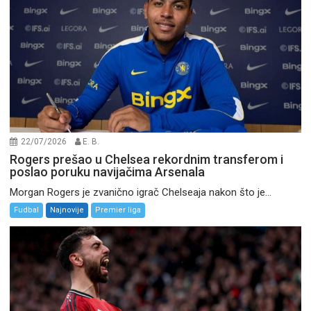
22/07/2026
E. B.
Rogers prešao u Chelsea rekordnim transferom i
poslao poruku navijačima Arsenala
Morgan Rogers je zvanično igrač Chelseaja nakon što je...
Fudbal
Najnovije
Premier liga