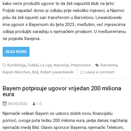
kako neće produžiti ugovor te da želi napustiti klub na ljeto.
Poljski napadač donio je odluku prije nekoliko mjeseci, a Nijemci
pišu da želi ispuniti san transferom u Barcelonu. Lewandowski
ima ugovor s Bayernom do ljeta 2023., međutim, već mjesecima
odbija produljiti saradnju s njemačkim prvakom. U međuvremenu
se pojavila Xavijeva…
READ MORE
,
,
,
,
,
Bundesliga
Fudbal
La Liga
Najnovije
Preporučeno
Barcelona
,
,
Bayern Munchen
Bild
Robert Lewandowski
Leave a comment
Bayern potpisuje ugovor vrijedan 200 miliona
eura
09/03/2022
I. Ć.
Njemački velikan Bayern će uskoro dobiti novu financijsku
pomoć, ovoga puta tešku 200 miliona eura, javlja danas najčitaniji
njemački medij Bild. Glavni sponzor Bayerna, njemački Telekom,