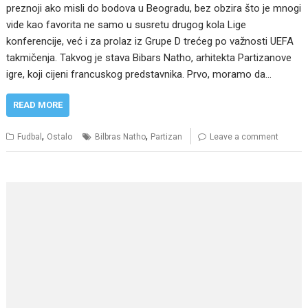
preznoji ako misli do bodova u Beogradu, bez obzira što je mnogi
vide kao favorita ne samo u susretu drugog kola Lige
konferencije, već i za prolaz iz Grupe D trećeg po važnosti UEFA
takmičenja. Takvog je stava Bibars Natho, arhitekta Partizanove
igre, koji cijeni francuskog predstavnika. Prvo, moramo da…
READ MORE
,
,
Fudbal
Ostalo
Bilbras Natho
Partizan
Leave a comment