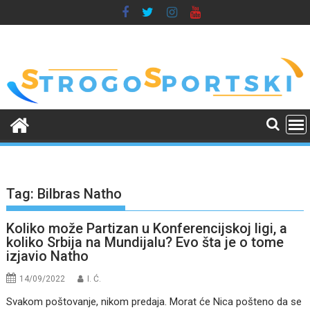
Skip
to
content
Tag:
Bilbras Natho
Koliko može Partizan u Konferencijskoj ligi, a
koliko Srbija na Mundijalu? Evo šta je o tome
izjavio Natho
14/09/2022
I. Ć.
Svakom poštovanje, nikom predaja. Morat će Nica pošteno da se