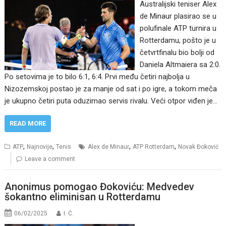
Australijski teniser Alex
de Minaur plasirao se u
polufinale ATP turnira u
Rotterdamu, pošto je u
četvrtfinalu bio bolji od
Daniela Altmaiera sa 2:0.
Po setovima je to bilo 6:1, 6:4. Prvi među četiri najbolja u
Nizozemskoj postao je za manje od sat i po igre, a tokom meča
je ukupno četiri puta oduzimao servis rivalu. Veći otpor viđen je…
READ MORE
,
,
,
,
ATP
Najnovije
Tenis
Alex de Minaur
ATP Rotterdam
Novak Đoković
Leave a comment
Anonimus pomogao Đokoviću: Medvedev
šokantno eliminisan u Rotterdamu
06/02/2025
I. Ć.