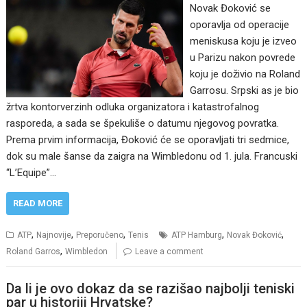
Novak Đoković se
oporavlja od operacije
meniskusa koju je izveo
u Parizu nakon povrede
koju je doživio na Roland
Garrosu. Srpski as je bio
žrtva kontorverzinh odluka organizatora i katastrofalnog
rasporeda, a sada se špekuliše o datumu njegovog povratka.
Prema prvim informacija, Đoković će se oporavljati tri sedmice,
dok su male šanse da zaigra na Wimbledonu od 1. jula. Francuski
“L’Equipe”…
READ MORE
,
,
,
,
,
ATP
Najnovije
Preporučeno
Tenis
ATP Hamburg
Novak Đoković
,
Roland Garros
Wimbledon
Leave a comment
Da li je ovo dokaz da se razišao najbolji teniski
par u historiji Hrvatske?