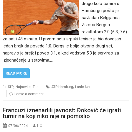
drugo kolo turnira u
Hamburgu pošto je
savladao Belgijanca
Zizoua Bergsa
rezultatom 2:0 (6:3, 7:6)
za sat i 48 minuta. U prvom setu srpski teniser je bio dovoljan
jedan brejk da povede 1:0. Bergs je bolje otvorio drugi set,
napravio je brejk i poveo 3:1, a kod vodstva 5:3 je servirao za
izjednačenje u setovima.…
READ MORE
,
,
,
ATP
Najnovije
Tenis
ATP Hamburg
Laslo Đere
Leave a comment
Francuzi iznenadili javnost: Đoković će igrati
turnir na koji niko nije ni pomislio
07/06/2024
I. Ć.