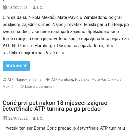
13/07/2023
I. Ć.
Čini se da su Nikola Mektić i Mate Pavić u Wimbledonu odigrali
posljednji zajednički meč. Najbolji hrvatski teniski par u historiji, po
svemu sudeći, više neće nastupati zajedno. Špekulisalo se o
tome i ranije, a onda je potvrđeno kad je objavljena lista prijava za
ATP 500 turnir u Hamburgu. Obojica su prijavila turnir, ali s
različitim saigračima. Pavić će u…
READ MORE
,
,
,
,
,
ATP
Najnovije
Tenis
ATP Hamburg
Hrvatska
Mate Pavić
Nikola
Mektić
Leave a comment
Ćorić prvi put nakon 18 mjeseci zaigrao
četvrtfinale ATP turnira pa ga predao
22/07/2022
I. Ć.
Hrvatski teniser Borna Ćorić predao je četvrtfinale ATP turnira u