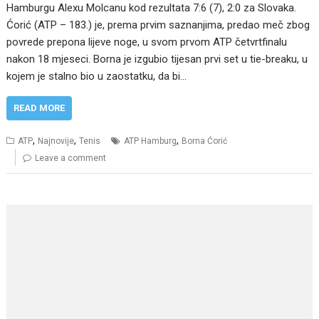
Hamburgu Alexu Molcanu kod rezultata 7:6 (7), 2:0 za Slovaka.
Ćorić (ATP – 183.) je, prema prvim saznanjima, predao meč zbog
povrede prepona lijeve noge, u svom prvom ATP četvrtfinalu
nakon 18 mjeseci. Borna je izgubio tijesan prvi set u tie-breaku, u
kojem je stalno bio u zaostatku, da bi…
READ MORE
,
,
,
ATP
Najnovije
Tenis
ATP Hamburg
Borna Ćorić
Leave a comment