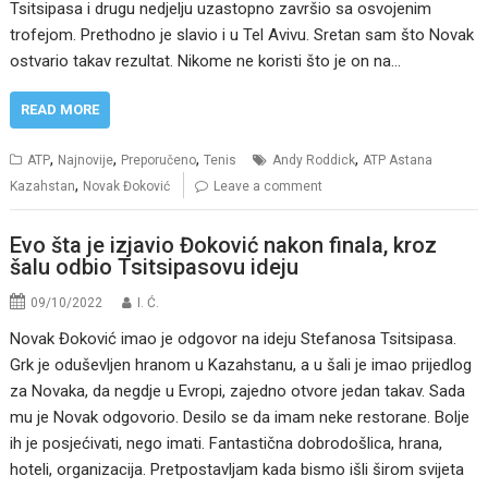
Tsitsipasa i drugu nedjelju uzastopno završio sa osvojenim
trofejom. Prethodno je slavio i u Tel Avivu. Sretan sam što Novak
ostvario takav rezultat. Nikome ne koristi što je on na…
READ MORE
,
,
,
,
ATP
Najnovije
Preporučeno
Tenis
Andy Roddick
ATP Astana
,
Kazahstan
Novak Đoković
Leave a comment
Evo šta je izjavio Đoković nakon finala, kroz
šalu odbio Tsitsipasovu ideju
09/10/2022
I. Ć.
Novak Đoković imao je odgovor na ideju Stefanosa Tsitsipasa.
Grk je oduševljen hranom u Kazahstanu, a u šali je imao prijedlog
za Novaka, da negdje u Evropi, zajedno otvore jedan takav. Sada
mu je Novak odgovorio. Desilo se da imam neke restorane. Bolje
ih je posjećivati, nego imati. Fantastična dobrodošlica, hrana,
hoteli, organizacija. Pretpostavljam kada bismo išli širom svijeta