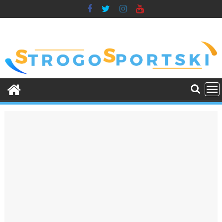
Skip
to
content