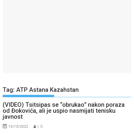
Tag:
ATP Astana Kazahstan
(VIDEO) Tsitsipas se “obrukao” nakon poraza
od Đokovića, ali je uspio nasmijati tenisku
javnost
10/10/2022
I. Ć.