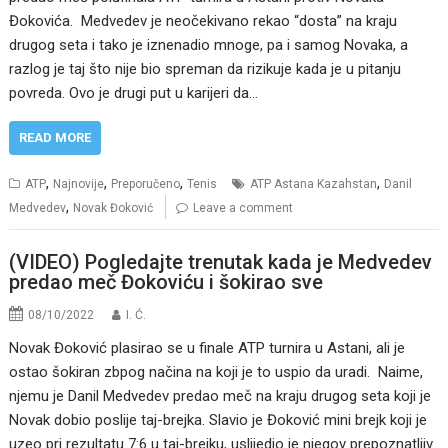
Đokovića. Medvedev je neočekivano rekao “dosta” na kraju
drugog seta i tako je iznenadio mnoge, pa i samog Novaka, a
razlog je taj što nije bio spreman da rizikuje kada je u pitanju
povreda. Ovo je drugi put u karijeri da…
READ MORE
,
,
,
,
ATP
Najnovije
Preporučeno
Tenis
ATP Astana Kazahstan
Danil
,
Medvedev
Novak Đoković
Leave a comment
(VIDEO) Pogledajte trenutak kada je Medvedev
predao meč Đokoviću i šokirao sve
08/10/2022
I. Ć.
Novak Đoković plasirao se u finale ATP turnira u Astani, ali je
ostao šokiran zbpog načina na koji je to uspio da uradi. Naime,
njemu je Danil Medvedev predao meč na kraju drugog seta koji je
Novak dobio poslije taj-brejka. Slavio je Đoković mini brejk koji je
uzeo pri rezultatu 7:6 u taj-brejku, uslijedio je njegov prepoznatljiv