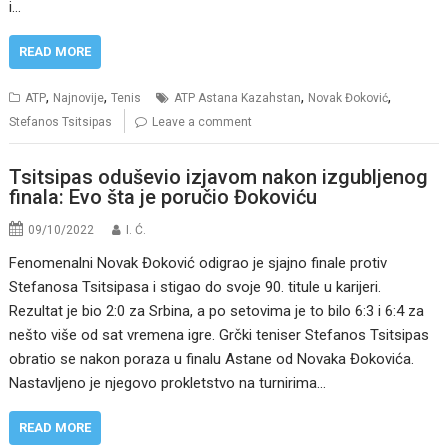
i…
READ MORE
,
,
,
,
ATP
Najnovije
Tenis
ATP Astana Kazahstan
Novak Đoković
Stefanos Tsitsipas
Leave a comment
Tsitsipas oduševio izjavom nakon izgubljenog
finala: Evo šta je poručio Đokoviću
09/10/2022
I. Ć.
Fenomenalni Novak Đoković odigrao je sjajno finale protiv
Stefanosa Tsitsipasa i stigao do svoje 90. titule u karijeri.
Rezultat je bio 2:0 za Srbina, a po setovima je to bilo 6:3 i 6:4 za
nešto više od sat vremena igre. Grčki teniser Stefanos Tsitsipas
obratio se nakon poraza u finalu Astane od Novaka Đokovića.
Nastavljeno je njegovo prokletstvo na turnirima…
READ MORE