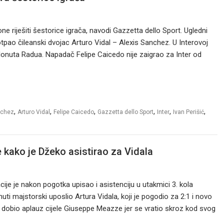
one riješiti šestorice igrača, navodi Gazzetta dello Sport. Ugledni
o otpao čileanski dvojac Arturo Vidal – Alexis Sanchez. U Interovoj
Ionuta Radua. Napadač Felipe Caicedo nije zaigrao za Inter od
,
,
,
,
,
,
nchez
Arturo Vidal
Felipe Caicedo
Gazzetta dello Sport
Inter
Ivan Perišić
 kako je Džeko asistirao za Vidala
acije je nakon pogotka upisao i asistenciju u utakmici 3. kola
uti majstorski uposlio Artura Vidala, koji je pogodio za 2:1 i novo
e dobio aplauz cijele Giuseppe Meazze jer se vratio skroz kod svog