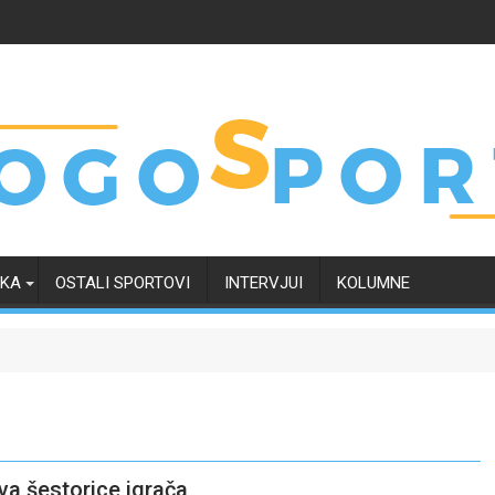
RKA
OSTALI SPORTOVI
INTERVJUI
KOLUMNE
va šestorice igrača