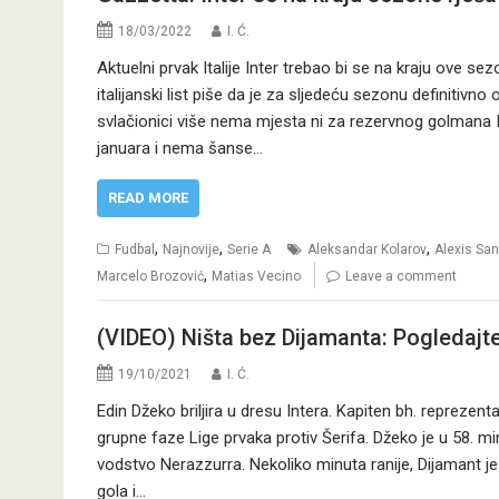
18/03/2022
I. Ć.
Aktuelni prvak Italije Inter trebao bi se na kraju ove sez
italijanski list piše da je za sljedeću sezonu definitivn
svlačionici više nema mjesta ni za rezervnog golmana 
januara i nema šanse…
READ MORE
,
,
,
Fudbal
Najnovije
Serie A
Aleksandar Kolarov
Alexis Sa
,
Marcelo Brozović
Matias Vecino
Leave a comment
(VIDEO) Ništa bez Dijamanta: Pogledajte
19/10/2021
I. Ć.
Edin Džeko briljira u dresu Intera. Kapiten bh. reprezent
grupne faze Lige prvaka protiv Šerifa. Džeko je u 58. min
vodstvo Nerazzurra. Nekoliko minuta ranije, Dijamant j
gola i…