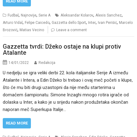
READ MORE
,
,
,
,
Fudbal
Najnovije
Serie A
Aleksandar Kolarov
Alexis Sanchez
,
,
,
,
,
Arturo Vidal
Felipe Caicedo
Gazzetta dello Sport
Inter
Ivan Perišić
Marcelo
,
Brozović
Matias Vecino
Leave a comment
Gazzetta tvrdi: Džeko ostaje na klupi protiv
Atalante
14/01/2022
Redakcija
U nedjelju se igra veliki derbi 22. kola italijanske Serije A između
Atalante i Intera, a Edin Džeko bi trebao i ovaj meč početi s klupe,
što će mu biti drugi uzastopni da nije među starterima u
domaćem šampionatu. Simone Inzaghi mnogo rotira igrače od
dolaska u Inter, a kako je u srijedu nakon produžetaka okončan
naporan meč Superkupa Italije…
READ MORE