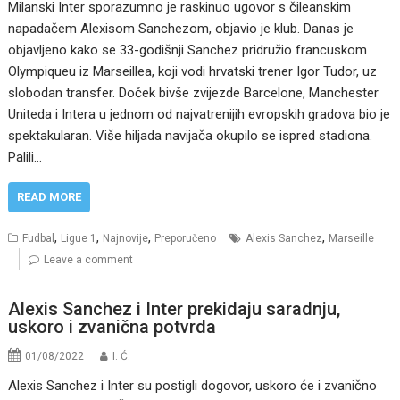
Milanski Inter sporazumno je raskinuo ugovor s čileanskim
napadačem Alexisom Sanchezom, objavio je klub. Danas je
objavljeno kako se 33-godišnji Sanchez pridružio francuskom
Olympiqueu iz Marseillea, koji vodi hrvatski trener Igor Tudor, uz
slobodan transfer. Doček bivše zvijezde Barcelone, Manchester
Uniteda i Intera u jednom od najvatrenijih evropskih gradova bio je
spektakularan. Više hiljada navijača okupilo se ispred stadiona.
Palili…
READ MORE
,
,
,
,
Fudbal
Ligue 1
Najnovije
Preporučeno
Alexis Sanchez
Marseille
Leave a comment
Alexis Sanchez i Inter prekidaju saradnju,
uskoro i zvanična potvrda
01/08/2022
I. Ć.
Alexis Sanchez i Inter su postigli dogovor, uskoro će i zvanično