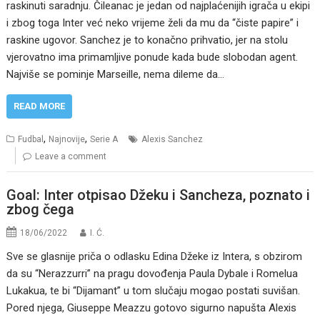
raskinuti saradnju. Čileanac je jedan od najplaćenijih igrača u ekipi
i zbog toga Inter već neko vrijeme želi da mu da “čiste papire” i
raskine ugovor. Sanchez je to konačno prihvatio, jer na stolu
vjerovatno ima primamljive ponude kada bude slobodan agent.
Najviše se pominje Marseille, nema dileme da…
READ MORE
,
,
Fudbal
Najnovije
Serie A
Alexis Sanchez
Leave a comment
Goal: Inter otpisao Džeku i Sancheza, poznato i
zbog čega
18/06/2022
I. Ć.
Sve se glasnije priča o odlasku Edina Džeke iz Intera, s obzirom
da su “Nerazzurri” na pragu dovođenja Paula Dybale i Romelua
Lukakua, te bi “Dijamant” u tom slučaju mogao postati suvišan.
Pored njega, Giuseppe Meazzu gotovo sigurno napušta Alexis