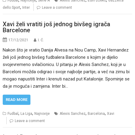
,
,
,
,
Fudbal
Najnovije
Serie A
Alexis Sanchez
Edin Džeko
Gazzetta
,
dello Sport
Inter
Leave a comment
Xavi želi vratiti još jednog bivšeg igrača
Barcelone
17/12/2021
I. Ć.
Nakon što je vratio Danija Alvesa na Nou Camp, Xavi Hernandez
želi još jednog bivšeg fudbalera Barcelone s kojim je dijelio
svojevremeno svlačionicu. U pitanju je Alexis Sanchez, koji je u
Barceloni možda odigrao i svoje najbolje partije, a već na zimu bi
mogao napustiti Inter i krenuti nazad put Katalonije. Spominje se
da je moguća i zamjena. Inter bi…
READ MORE
,
,
,
,
Fudbal
La Liga
Najnovije
Alexis Sanchez
Barcelona
Xavi
Leave a comment