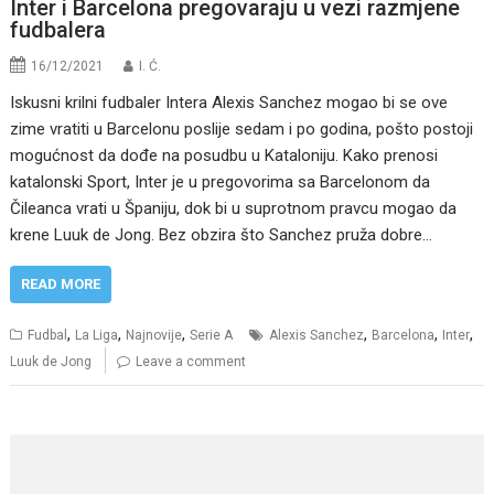
Inter i Barcelona pregovaraju u vezi razmjene
fudbalera
16/12/2021
I. Ć.
Iskusni krilni fudbaler Intera Alexis Sanchez mogao bi se ove
zime vratiti u Barcelonu poslije sedam i po godina, pošto postoji
mogućnost da dođe na posudbu u Kataloniju. Kako prenosi
katalonski Sport, Inter je u pregovorima sa Barcelonom da
Čileanca vrati u Španiju, dok bi u suprotnom pravcu mogao da
krene Luuk de Jong. Bez obzira što Sanchez pruža dobre…
READ MORE
,
,
,
,
,
,
Fudbal
La Liga
Najnovije
Serie A
Alexis Sanchez
Barcelona
Inter
Luuk de Jong
Leave a comment