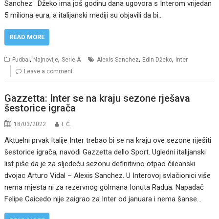
Sanchez. Džeko ima još godinu dana ugovora s Interom vrijedan
5 miliona eura, a italijanski mediji su objavili da bi…
READ MORE
,
,
,
,
Fudbal
Najnovije
Serie A
Alexis Sanchez
Edin Džeko
Inter
Leave a comment
Gazzetta: Inter se na kraju sezone rješava
šestorice igrača
18/03/2022
I. Ć.
Aktuelni prvak Italije Inter trebao bi se na kraju ove sezone riješiti
šestorice igrača, navodi Gazzetta dello Sport. Ugledni italijanski
list piše da je za sljedeću sezonu definitivno otpao čileanski
dvojac Arturo Vidal – Alexis Sanchez. U Interovoj svlačionici više
nema mjesta ni za rezervnog golmana Ionuta Radua. Napadač
Felipe Caicedo nije zaigrao za Inter od januara i nema šanse…