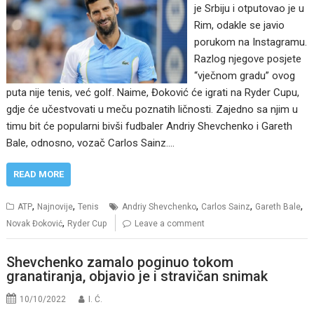
je Srbiju i otputovao je u
Rim, odakle se javio
porukom na Instagramu.
Razlog njegove posjete
“vječnom gradu” ovog
puta nije tenis, već golf. Naime, Đoković će igrati na Ryder Cupu,
gdje će učestvovati u meču poznatih ličnosti. Zajedno sa njim u
timu bit će popularni bivši fudbaler Andriy Shevchenko i Gareth
Bale, odnosno, vozač Carlos Sainz.…
READ MORE
,
,
,
,
,
ATP
Najnovije
Tenis
Andriy Shevchenko
Carlos Sainz
Gareth Bale
,
Novak Đoković
Ryder Cup
Leave a comment
Shevchenko zamalo poginuo tokom
granatiranja, objavio je i stravičan snimak
10/10/2022
I. Ć.