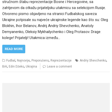
stručnom štabu reprezentacije Bosne i Hercegovine, sa
zahtjevom da otkažu prijateljsku utakmicu sa selekcijom Rusije.
Otvoreno pismo objavljeno na stranici Fudbalskog saveza
Ukrajine potpisale su najveće ukrajinske legende kao što su: Oleg
Blokhin, Ihor Belanov, Andrij Andriy Shevchenko, Anatoly
Demyanenko, Oleksiy Mykhailychenko i Oleg Protasov. Drage
kolege! Prijatelji! Utakmica između…
READ MORE
,
,
,
,
Fudbal
Najnovije
Preporučeno
Reprezentacije
Andriy Shevchenko
,
,
BiH
Edin Džeko
Ukrajina
Leave a comment