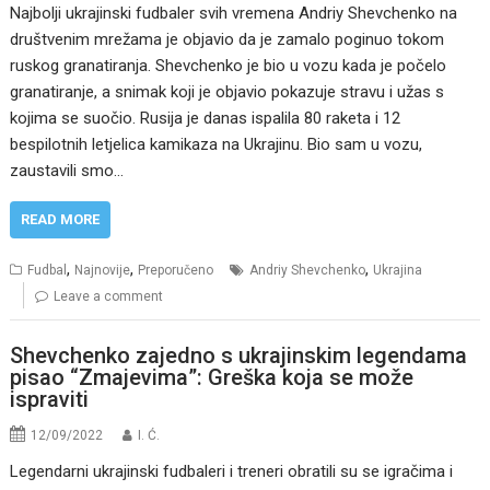
Najbolji ukrajinski fudbaler svih vremena Andriy Shevchenko na
društvenim mrežama je objavio da je zamalo poginuo tokom
ruskog granatiranja. Shevchenko je bio u vozu kada je počelo
granatiranje, a snimak koji je objavio pokazuje stravu i užas s
kojima se suočio. Rusija je danas ispalila 80 raketa i 12
bespilotnih letjelica kamikaza na Ukrajinu. Bio sam u vozu,
zaustavili smo…
READ MORE
,
,
,
Fudbal
Najnovije
Preporučeno
Andriy Shevchenko
Ukrajina
Leave a comment
Shevchenko zajedno s ukrajinskim legendama
pisao “Zmajevima”: Greška koja se može
ispraviti
12/09/2022
I. Ć.
Legendarni ukrajinski fudbaleri i treneri obratili su se igračima i