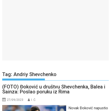
Tag:
Andriy Shevchenko
(FOTO) Đoković u društvu Shevchenka, Balea i
Sainza: Poslao poruku iz Rima
27/09/2023
I. Ć.
Novak Đoković napustio