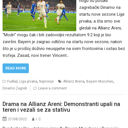
nogu su potukli
zagrebački Dinamo na
startu nove sezone Lige
prvaka, a šta smo sve
gledali na Allianz Areni,
“Modri” mogu čak i biti zadovoljni rezultatom 9:2 koji je bio
završni. Bayern je zaigrao odlično na startu nove sezone, nakon
što je u prošloj doživio neuspjehe na svim frontovima i ostao bez
trofeja. Zasad, novi trener Vincent…
READ MORE
,
,
,
,
Fudbal
Liga prvaka
Najnovije
Allianz Arena
Bayern Munchen
Dinamo Zagreb
Leave a comment
Drama na Allianz Areni: Demonstranti upali na
teren i vezali se za stativu
27/08/2022
I. Ć.