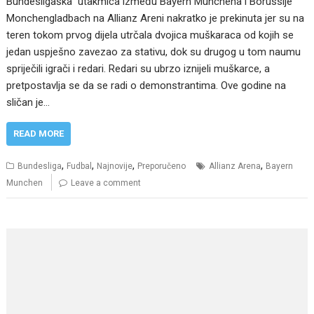
Bundesligaška utakmica između Bayern Munchena i Borussije
Monchengladbach na Allianz Areni nakratko je prekinuta jer su na
teren tokom prvog dijela utrčala dvojica muškaraca od kojih se
jedan uspješno zavezao za stativu, dok su drugog u tom naumu
spriječili igrači i redari. Redari su ubrzo iznijeli muškarce, a
pretpostavlja se da se radi o demonstrantima. Ove godine na
sličan je…
READ MORE
,
,
,
,
Bundesliga
Fudbal
Najnovije
Preporučeno
Allianz Arena
Bayern
Munchen
Leave a comment