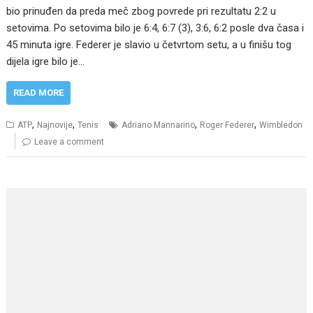
bio prinuđen da preda meč zbog povrede pri rezultatu 2:2 u
setovima. Po setovima bilo je 6:4, 6:7 (3), 3:6, 6:2 posle dva časa i
45 minuta igre. Federer je slavio u četvrtom setu, a u finišu tog
dijela igre bilo je…
READ MORE
,
,
,
,
ATP
Najnovije
Tenis
Adriano Mannarino
Roger Federer
Wimbledon
Leave a comment