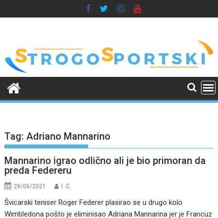
Skip
to
content
Tag:
Adriano Mannarino
Mannarino igrao odlično ali je bio primoran da
preda Federeru
29/06/2021
I. Ć.
Švicarski teniser Roger Federer plasirao se u drugo kolo
Wimbledona pošto je eliminisao Adriana Mannarina jer je Francuz