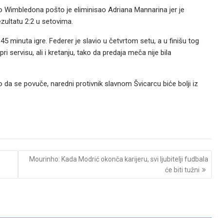
lo Wimbledona pošto je eliminisao Adriana Mannarina jer je
zultatu 2:2 u setovima.
i 45 minuta igre. Federer je slavio u četvrtom setu, a u finišu tog
ri servisu, ali i kretanju, tako da predaja meča nije bila
da se povuče, naredni protivnik slavnom Švicarcu biće bolji iz
Mourinho: Kada Modrić okonča karijeru, svi ljubitelji fudbala
će biti tužni