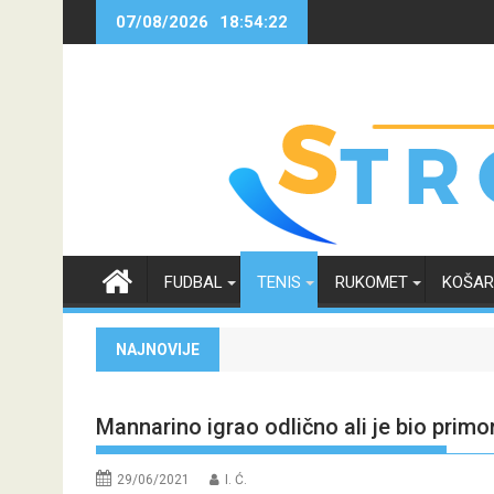
Skip
07/08/2026
18:54:23
to
content
FUDBAL
TENIS
RUKOMET
KOŠA
NAJNOVIJE
Mannarino igrao odlično ali je bio prim
29/06/2021
I. Ć.