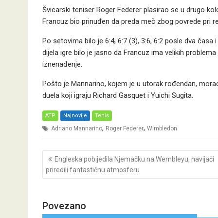
Švicarski teniser Roger Federer plasirao se u drugo ko
Francuz bio prinuđen da preda meč zbog povrede pri re
Po setovima bilo je 6:4, 6:7 (3), 3:6, 6:2 posle dva časa 
dijela igre bilo je jasno da Francuz ima velikih problema p
iznenađenje.
Pošto je Mannarino, kojem je u utorak rođendan, morao 
duela koji igraju Richard Gasquet i Yuichi Sugita.
ATP
Najnovije
Tenis
,
,
Adriano Mannarino
Roger Federer
Wimbledon
Post
Engleska pobijedila Njemačku na Wembleyu, navijači
navigation
priredili fantastičnu atmosferu
Povezano