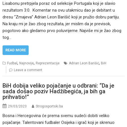
Lisabonu pretrpjela poraz od selekcije Portugala koji je slavio
rezultatom 3:0. Komentar na ovu utakmicu dao je debitant u
dresu “Zmajeva” Adrian Leon Barišić koji je pružio dobru partiju.
Na kraju mi je žao zbog rezultata, jer mislim da je previsok,
pogotovo ako gledamo prvo poluvrijeme. Najviše mi je žao zbog
tog…
READ MORE
,
,
,
Fudbal
Najnovije
Reprezentacije
Adrian Leon Barišić
BiH
Leave a comment
BiH dobija veliko pojačanje u odbrani: “Da je
sada došao poziv Hadžibegića, ja bih ga
prihvatio!”
29/03/2023
Strogosportski.ba
Bosna i Hercegovina će prema svemu sudeći dobiti veliko
pojačanje. Talentovani fudbaler Osijeka i igrač koji je skrenuo