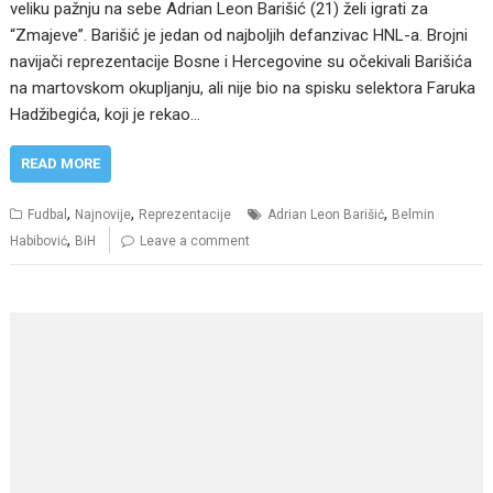
veliku pažnju na sebe Adrian Leon Barišić (21) želi igrati za
“Zmajeve”. Barišić je jedan od najboljih defanzivac HNL-a. Brojni
navijači reprezentacije Bosne i Hercegovine su očekivali Barišića
na martovskom okupljanju, ali nije bio na spisku selektora Faruka
Hadžibegića, koji je rekao…
READ MORE
,
,
,
Fudbal
Najnovije
Reprezentacije
Adrian Leon Barišić
Belmin
,
Habibović
BiH
Leave a comment