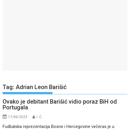
Tag:
Adrian Leon Barišić
Ovako je debitant Barišić vidio poraz BiH od
Portugala
17/06/2023
I. Ć.
Fudbalska reprezentacija Bosne i Hercegovine večeras je u