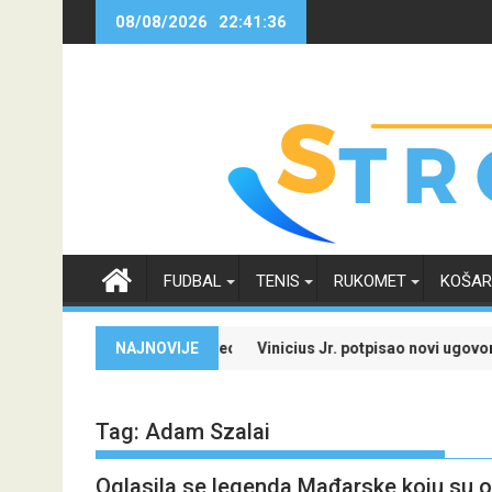
Skip
08/08/2026
22:41:36
to
content
FUDBAL
TENIS
RUKOMET
KOŠA
i specijale i iskoristi jedinstvenu ponudu
NAJNOVIJE
Vinicius Jr. potpisao novi ugovor sa Re
Tag:
Adam Szalai
Oglasila se legenda Mađarske koju su o