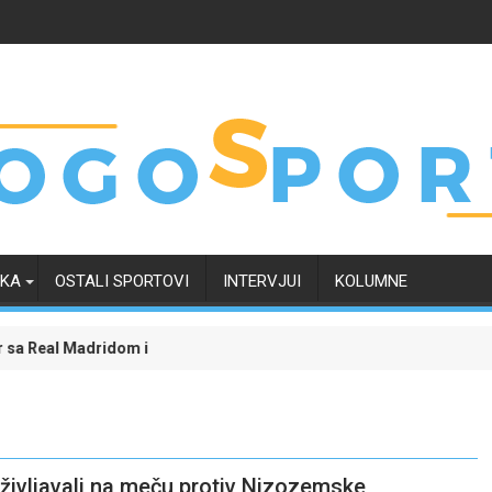
RKA
OSTALI SPORTOVI
INTERVJUI
KOLUMNE
al Madridom i okončao neizvijesnost oko svoje budućnosti
Evropski četvrtak zanimljiviji uz Meridian: Ispra
življavali na meču protiv Nizozemske