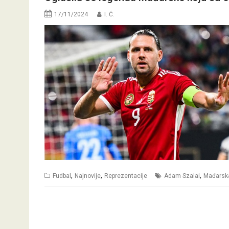
17/11/2024
I. Ć.
,
,
,
Fudbal
Najnovije
Reprezentacije
Adam Szalai
Mađarsk