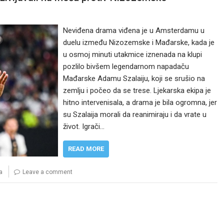
Neviđena drama viđena je u Amsterdamu u
duelu između Nizozemske i Mađarske, kada je
u osmoj minuti utakmice iznenada na klupi
pozlilo bivšem legendarnom napadaču
Mađarske Adamu Szalaiju, koji se srušio na
zemlju i počeo da se trese. Ljekarska ekipa je
hitno intervenisala, a drama je bila ogromna, jer
su Szalaija morali da reanimiraju i da vrate u
život. Igrači…
READ MORE
a
Leave a comment