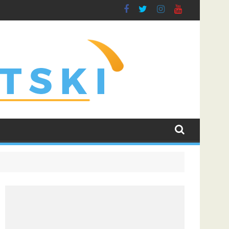
ti borbu za grupnu fazu uz najveće kvote
Dinamo uvjerljivom pobjedom savladao Kaunu Žalgiris i u