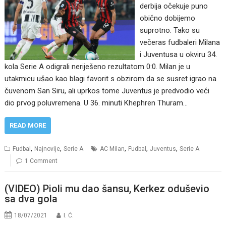
derbija očekuje puno
obično dobijemo
suprotno. Tako su
večeras fudbaleri Milana
i Juventusa u okviru 34.
kola Serie A odigrali neriješeno rezultatom 0:0. Milan je u
utakmicu ušao kao blagi favorit s obzirom da se susret igrao na
čuvenom San Siru, ali uprkos tome Juventus je predvodio veći
dio prvog poluvremena. U 36. minuti Khephren Thuram…
READ MORE
,
,
,
,
,
Fudbal
Najnovije
Serie A
AC Milan
Fudbal
Juventus
Serie A
1 Comment
(VIDEO) Pioli mu dao šansu, Kerkez oduševio
sa dva gola
18/07/2021
I. Ć.