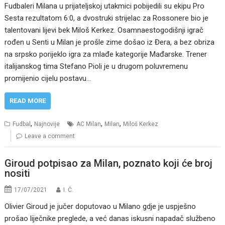
Fudbaleri Milana u prijateljskoj utakmici pobijedili su ekipu Pro
Sesta rezultatom 6:0, a dvostruki strijelac za Rossonere bio je
talentovani lijevi bek Miloš Kerkez. Osamnaestogodišnji igrač
rođen u Senti u Milan je prošle zime došao iz Đera, a bez obriza
na srpsko porijeklo igra za mlađe kategorije Mađarske. Trener
italijanskog tima Stefano Pioli je u drugom poluvremenu
promijenio cijelu postavu…
READ MORE
,
,
,
Fudbal
Najnovije
AC Milan
Milan
Miloš Kerkez
Leave a comment
Giroud potpisao za Milan, poznato koji će broj
nositi
17/07/2021
I. Ć.
Olivier Giroud je jučer doputovao u Milano gdje je uspješno
prošao liječnike preglede, a već danas iskusni napadač službeno