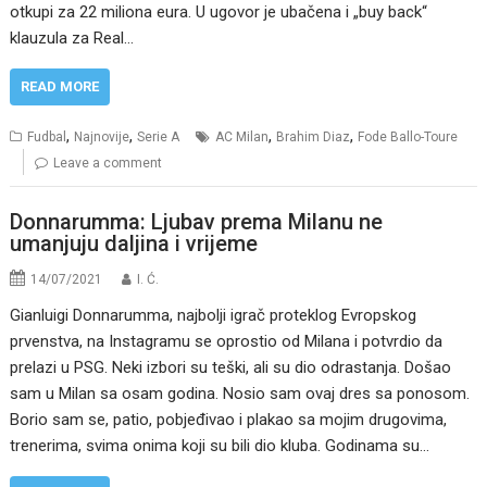
otkupi za 22 miliona eura. U ugovor je ubačena i „buy back“
klauzula za Real…
READ MORE
,
,
,
,
Fudbal
Najnovije
Serie A
AC Milan
Brahim Diaz
Fode Ballo-Toure
Leave a comment
Donnarumma: Ljubav prema Milanu ne
umanjuju daljina i vrijeme
14/07/2021
I. Ć.
Gianluigi Donnarumma, najbolji igrač proteklog Evropskog
prvenstva, na Instagramu se oprostio od Milana i potvrdio da
prelazi u PSG. Neki izbori su teški, ali su dio odrastanja. Došao
sam u Milan sa osam godina. Nosio sam ovaj dres sa ponosom.
Borio sam se, patio, pobjeđivao i plakao sa mojim drugovima,
trenerima, svima onima koji su bili dio kluba. Godinama su…