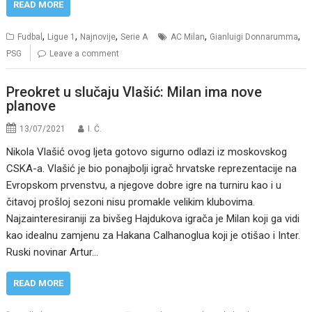
READ MORE
,
,
,
,
,
Fudbal
Ligue 1
Najnovije
Serie A
AC Milan
Gianluigi Donnarumma
PSG
Leave a comment
Preokret u slučaju Vlašić: Milan ima nove
planove
13/07/2021
I. Ć.
Nikola Vlašić ovog ljeta gotovo sigurno odlazi iz moskovskog
CSKA-a. Vlašić je bio ponajbolji igrač hrvatske reprezentacije na
Evropskom prvenstvu, a njegove dobre igre na turniru kao i u
čitavoj prošloj sezoni nisu promakle velikim klubovima.
Najzainteresiraniji za bivšeg Hajdukova igrača je Milan koji ga vidi
kao idealnu zamjenu za Hakana Calhanoglua koji je otišao i Inter.
Ruski novinar Artur…
READ MORE