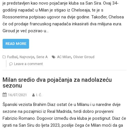
je predstavljen kao novo pojačanje kluba sa San Sira. Ovaj 34-
godišnji napadač u Milan je stigao iz Chelseaja, te je s
Rossonerima potpisao ugovor na dvije godine. Također, Chelsea
će od prodaje francuskog napadača inkasirati dva milijuna eura.
Giroud je već pozirao u…
READ MORE
,
,
,
Fudbal
Najnovije
Serie A
AC Milan
Olivier Giroud
Leave a comment
Milan sredio dva pojačanja za nadolazeću
sezonu
16/07/2021
I. Ć.
Španski vezista Brahim Diaz ostat će u Milanu i u naredne dvije
sezone na pozajmici iz Real Madrida, tvrdi dobro provjereni
Fabrizio Romano. Dogovor između dva kluba je postignut. Diaz će
igrati na San Siru do ljeta 2023, poslije čega će Milan moći da ga