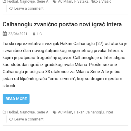
,
,
,
,
Fudbal
Najnovije
Serie A
AC Milan
Hrvatska
Nikola Vlašić
Leave a comment
Calhanoglu zvanično postao novi igrač Intera
22/06/2021
I. Ć.
Turski reprezentativni veznjak Hakan Calhanoglu (27) od utorka je
i zvanično član novog italijanskog nogometnog prvaka Intera, s
kojim je potpisao trogodišnji ugovor. Calhanoglu je u Inter stigao
kao slobodan igrač iz gradskog rivala Milana. Prošle sezone
Calhanoglu je odigrao 33 utakmice za Milan u Serie A te je bio
jedan od ključnih igrača “crno-crvenih”, koji su drugim mjestom
izborili…
READ MORE
,
,
,
,
Fudbal
Najnovije
Serie A
AC Milan
Hakan Calhanoglu
Inter
Leave a comment