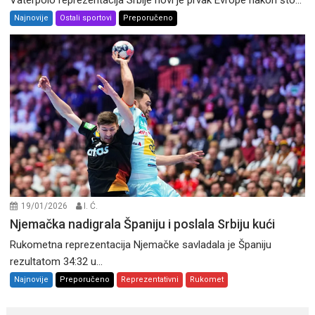
Najnovije
Ostali sportovi
Preporučeno
19/01/2026
I. Ć.
Njemačka nadigrala Španiju i poslala Srbiju kući
Rukometna reprezentacija Njemačke savladala je Španiju
rezultatom 34:32 u...
Najnovije
Preporučeno
Reprezentativni
Rukomet