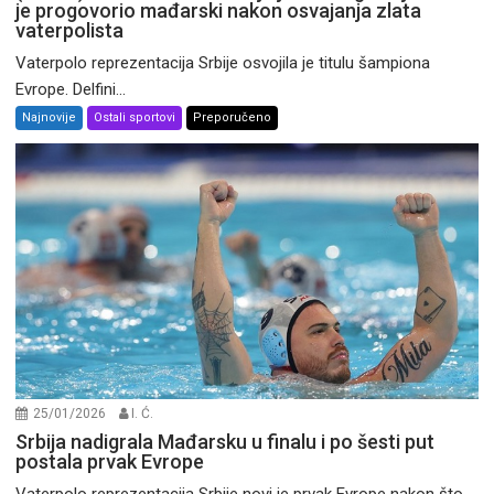
je progovorio mađarski nakon osvajanja zlata
vaterpolista
Vaterpolo reprezentacija Srbije osvojila je titulu šampiona
Evrope. Delfini...
Najnovije
Ostali sportovi
Preporučeno
25/01/2026
I. Ć.
Srbija nadigrala Mađarsku u finalu i po šesti put
postala prvak Evrope
Vaterpolo reprezentacija Srbije novi je prvak Evrope nakon što...