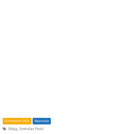
Evrobasket 2025
Najnovije
,
Srbija
Svetislav Pešić