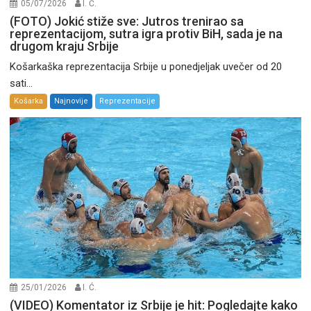
05/07/2026
I. Ć.
(FOTO) Jokić stiže sve: Jutros trenirao sa
reprezentacijom, sutra igra protiv BiH, sada je na
drugom kraju Srbije
Košarkaška reprezentacija Srbije u ponedjeljak uvečer od 20
sati...
Košarka
Najnovije
Reprezentacije
25/01/2026
I. Ć.
(VIDEO) Komentator iz Srbije je hit: Pogledajte kako