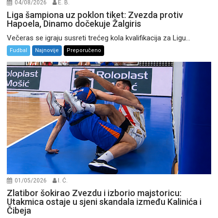
04/08/2026
E. B.
Liga šampiona uz poklon tiket: Zvezda protiv
Hapoela, Dinamo dočekuje Žalgiris
Večeras se igraju susreti trećeg kola kvalifikacija za Ligu...
Fudbal
Najnovije
Preporučeno
01/05/2026
I. Ć.
Zlatibor šokirao Zvezdu i izborio majstoricu:
Utakmica ostaje u sjeni skandala između Kalinića i
Čibeja