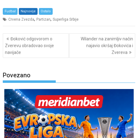
Fudbal
Najnovije
Ostalo
,
,
Crvena Zvezda
Partizan
Superliga Srbije
Post
Đoković odgovorom o
Wilander na zanimljiv način
navigation
Zverevu obradovao svoje
najavio okršaj Đokovića i
navijače
Zvereva
Povezano