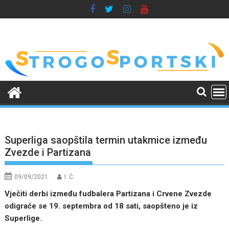
Skip
to
content
Superliga saopštila termin utakmice između
Zvezde i Partizana
09/09/2021
I. Ć.
Vječiti derbi između fudbalera Partizana i Crvene Zvezde
odigraće se 19. septembra od 18 sati, saopšteno je iz
Superlige.