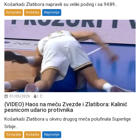
Košarkaši Zlatibora napravili su veliki podvig i sa 94:89...
Evropska
Košarka
Najnovije
01/05/2026
I. Ć.
(VIDEO) Haos na meču Zvezde i Zlatibora: Kalinić
pesnicom udario protivnika
Košarkaši Zlatibora u okviru drugog meča polufinala Superlige
Srbije...
Evropska
Košarka
Najnovije