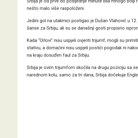
Srbija je od prve do posljednje minute bila mnogo bolji ri
nešto malo više raspoloženi.
Jedini gol na utakmici postigao je Dušan Vlahović u 12.
šanse za Srbiju, ali su se današnji gosti propisno isprom
Kada “Orlovi” nisu uspjeli ovjeriti trijumf, mogli su pri
stativu, a domaćini nisu uspjeli postići pogodak ni nakon od
na kraju dosuđen faul za Srbiju.
Srbija je ovim trijumfom skočila na drugu poziciju sa 
narednom kolu, samo za tri dana, Srbija dočekuje Engle