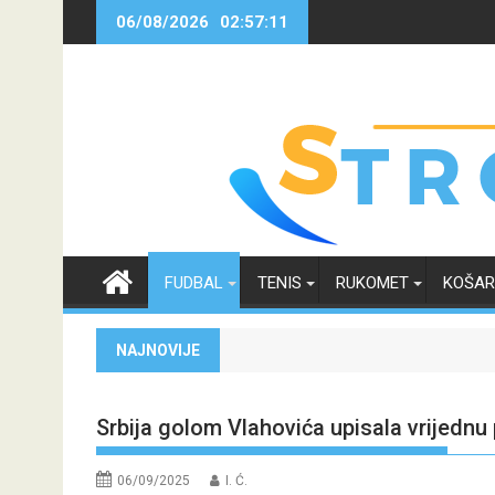
Skip
06/08/2026
02:57:12
to
content
FUDBAL
TENIS
RUKOMET
KOŠA
NAJNOVIJE
Srbija golom Vlahovića upisala vrijednu
06/09/2025
I. Ć.