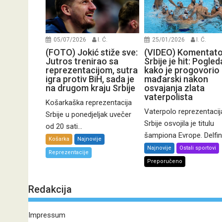
05/07/2026
I. Ć.
25/01/2026
I. Ć.
(FOTO) Jokić stiže sve:
(VIDEO) Komentato
Jutros trenirao sa
Srbije je hit: Pogled
reprezentacijom, sutra
kako je progovorio
igra protiv BiH, sada je
mađarski nakon
na drugom kraju Srbije
osvajanja zlata
vaterpolista
Košarkaška reprezentacija
Vaterpolo reprezentacij
Srbije u ponedjeljak uvečer
Srbije osvojila je titulu
od 20 sati...
šampiona Evrope. Delfini.
Košarka
Najnovije
Najnovije
Ostali sportovi
Reprezentacije
Preporučeno
Redakcija
Impressum