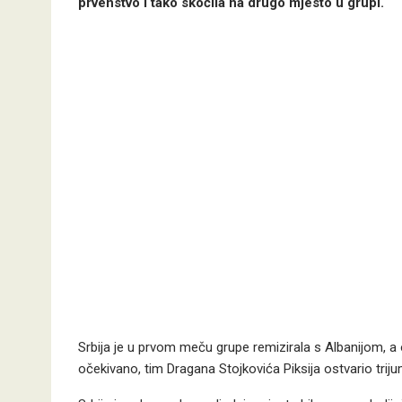
prvenstvo i tako skočila na drugo mjesto u grupi.
Srbija je u prvom meču grupe remizirala s Albanijom, a
očekivano, tim Dragana Stojkovića Piksija ostvario triju