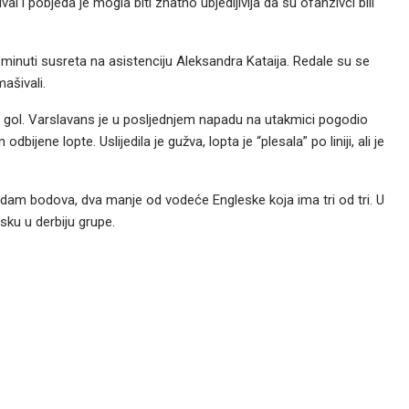
val i pobjeda je mogla biti znatno ubjedljivija da su ofanzivci bili
 minuti susreta na asistenciju Aleksandra Kataija. Redale su se
ašivali.
miti gol. Varslavans je u posljednjem napadu na utakmici pogodio
bijene lopte. Uslijedila je gužva, lopta je “plesala” po liniji, ali je
sedam bodova, dva manje od vodeće Engleske koja ima tri od tri. U
sku u derbiju grupe.