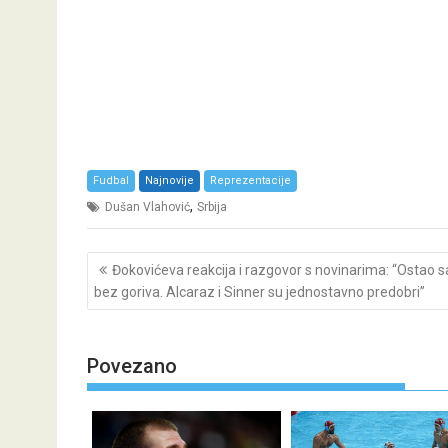
Fudbal
Najnovije
Reprezentacije
,
Dušan Vlahović
Srbija
Post
Đokovićeva reakcija i razgovor s novinarima: “Ostao 
navigation
bez goriva. Alcaraz i Sinner su jednostavno predobri”
Povezano