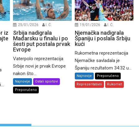
25/01/2026
I. Ć.
19/01/2026
I. Ć.
r iz
Srbija nadigrala
Njemačka nadigrala
ajte
Mađarsku u finalu i po
Španiju i poslala Srbiju
šesti put postala prvak
kući
Evrope
Rukometna reprezentacija
Vaterpolo reprezentacija
Njemačke savladala je
Srbije novi je prvak Evrope
Španiju rezultatom 34:32 u...
a
nakon što...
Najnovije
Preporučeno
Najnovije
Ostali sportovi
..
Reprezentativni
Rukomet
Preporučeno