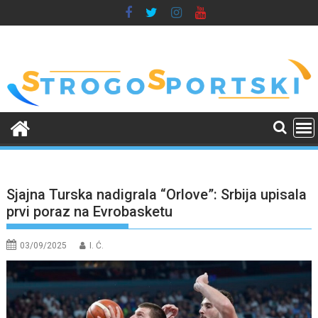
Skip
to
content
Sjajna Turska nadigrala “Orlove”: Srbija upisala
prvi poraz na Evrobasketu
03/09/2025
I. Ć.