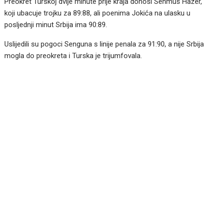
Preokret Turskoj dvije minute prije kraja donosi Sehmus Hazer,
koji ubacuje trojku za 89:88, ali poenima Jokića na ulasku u
posljednji minut Srbija ima 90:89.
Uslijedili su pogoci Senguna s linije penala za 91:90, a nije Srbija
mogla do preokreta i Turska je trijumfovala.