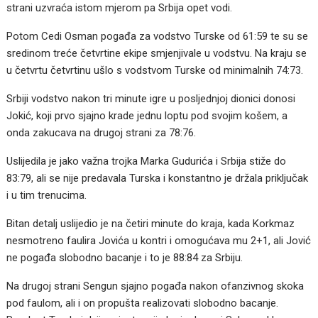
strani uzvraća istom mjerom pa Srbija opet vodi.
Potom Cedi Osman pogađa za vodstvo Turske od 61:59 te su se
sredinom treće četvrtine ekipe smjenjivale u vodstvu. Na kraju se
u četvrtu četvrtinu ušlo s vodstvom Turske od minimalnih 74:73.
Srbiji vodstvo nakon tri minute igre u posljednjoj dionici donosi
Jokić, koji prvo sjajno krade jednu loptu pod svojim košem, a
onda zakucava na drugoj strani za 78:76.
Uslijedila je jako važna trojka Marka Gudurića i Srbija stiže do
83:79, ali se nije predavala Turska i konstantno je držala priključak
i u tim trenucima.
Bitan detalj uslijedio je na četiri minute do kraja, kada Korkmaz
nesmotreno faulira Jovića u kontri i omogućava mu 2+1, ali Jović
ne pogađa slobodno bacanje i to je 88:84 za Srbiju.
Na drugoj strani Sengun sjajno pogađa nakon ofanzivnog skoka
pod faulom, ali i on propušta realizovati slobodno bacanje.