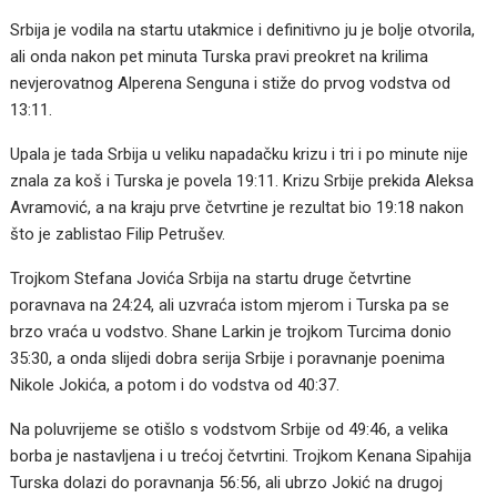
Srbija je vodila na startu utakmice i definitivno ju je bolje otvorila,
ali onda nakon pet minuta Turska pravi preokret na krilima
nevjerovatnog Alperena Senguna i stiže do prvog vodstva od
13:11.
Upala je tada Srbija u veliku napadačku krizu i tri i po minute nije
znala za koš i Turska je povela 19:11. Krizu Srbije prekida Aleksa
Avramović, a na kraju prve četvrtine je rezultat bio 19:18 nakon
što je zablistao Filip Petrušev.
Trojkom Stefana Jovića Srbija na startu druge četvrtine
poravnava na 24:24, ali uzvraća istom mjerom i Turska pa se
brzo vraća u vodstvo. Shane Larkin je trojkom Turcima donio
35:30, a onda slijedi dobra serija Srbije i poravnanje poenima
Nikole Jokića, a potom i do vodstva od 40:37.
Na poluvrijeme se otišlo s vodstvom Srbije od 49:46, a velika
borba je nastavljena i u trećoj četvrtini. Trojkom Kenana Sipahija
Turska dolazi do poravnanja 56:56, ali ubrzo Jokić na drugoj