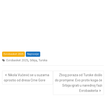
Evrobasket 2025
Najnovije
,
,
Evrobasket 2025
Srbija
Turska
Post
Nikola Vučević se u suzama
Zbog poraza od Turske došlo
navigation
oprostio od dresa Crne Gore
do promjene: Evo protiv koga će
Srbija igrati u narednoj fazi
Evrobasketa