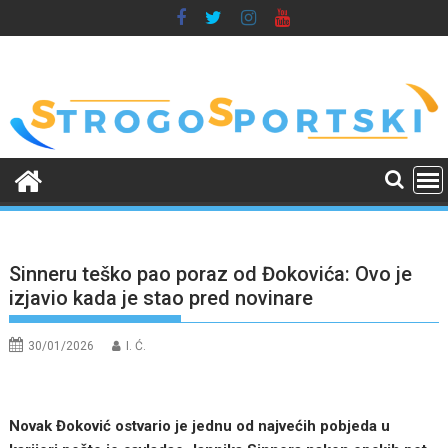
Skip
to
content
Sinneru teško pao poraz od Đokovića: Ovo je
izjavio kada je stao pred novinare
30/01/2026
I. Ć.
Novak Đoković ostvario je jednu od najvećih pobjeda u