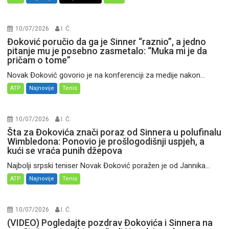
10/07/2026
I. Ć.
Đoković poručio da ga je Sinner “raznio”, a jedno
pitanje mu je posebno zasmetalo: “Muka mi je da
pričam o tome”
Novak Đoković govorio je na konferenciji za medije nakon...
ATP
Najnovije
Tenis
10/07/2026
I. Ć.
Šta za Đokovića znači poraz od Sinnera u polufinalu
Wimbledona: Ponovio je prošlogodišnji uspjeh, a
kući se vraća punih džepova
Najbolji srpski teniser Novak Đoković poražen je od Jannika...
ATP
Najnovije
Tenis
10/07/2026
I. Ć.
(VIDEO) Pogledajte pozdrav Đokovića i Sinnera na