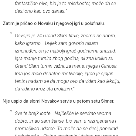
fantastičan nivo, bio je to rolerkoster, može da se
desi ono kao ovo danas.”
Zatim je pričao o Novaku i njegovoj igri u polufinalu.
Osvojio je 24 Grand Slam titule, znamo se dobro,
kako igramo… Uvijek sam govorio nisam
iznenađen, on je najbolji igrač godinama unazad,
igra manje turnira zbog godina, ali zna koliko su
Grand Slam turniri važni, za mene, njega i Carlosa.
Ima još malo dodatne motivacije, igrao je sjajan
tenis i nadam se da mogu ovo da vidim kao lekciju,
da vidimo kroz šta prolazim.”
Nije uspio da slomi Novakov servis u petom setu Sinner.
Sve te brejk lopte… Najčešće je servirao veoma
dobro, imao sam šanse, bio sam u razmjenama i
promašivao udarce. To može da se desi, ponekad