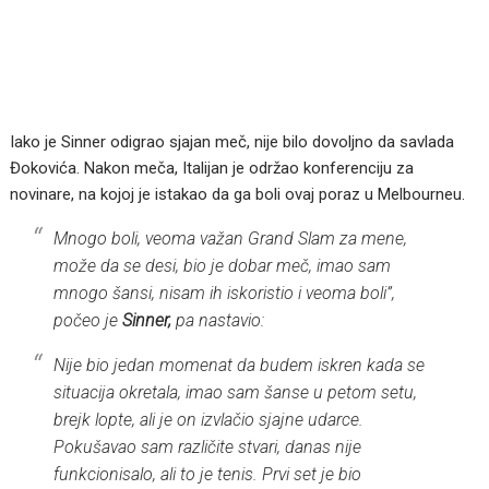
Iako je Sinner odigrao sjajan meč, nije bilo dovoljno da savlada
Đokovića. Nakon meča, Italijan je održao konferenciju za
novinare, na kojoj je istakao da ga boli ovaj poraz u Melbourneu.
Mnogo boli, veoma važan Grand Slam za mene,
može da se desi, bio je dobar meč, imao sam
mnogo šansi, nisam ih iskoristio i veoma boli”,
počeo je
Sinner,
pa nastavio:
Nije bio jedan momenat da budem iskren kada se
situacija okretala, imao sam šanse u petom setu,
brejk lopte, ali je on izvlačio sjajne udarce.
Pokušavao sam različite stvari, danas nije
funkcionisalo, ali to je tenis. Prvi set je bio