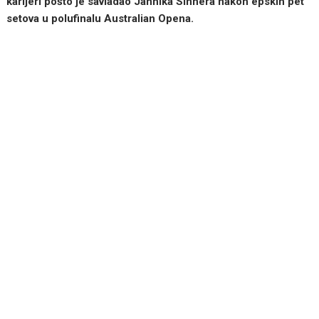
karijeri pošto je savladao Jannika Sinnera nakon epskih pet
setova u polufinalu Australian Opena.