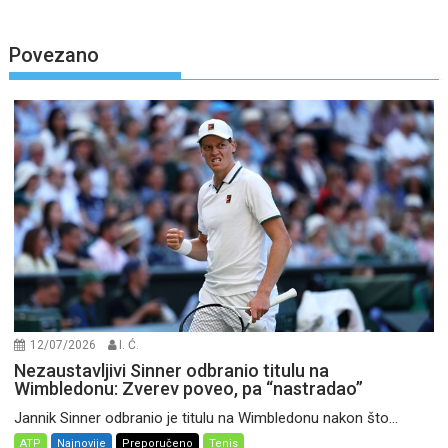
Povezano
12/07/2026
I. Ć.
Nezaustavljivi Sinner odbranio titulu na
Wimbledonu: Zverev poveo, pa “nastradao”
Jannik Sinner odbranio je titulu na Wimbledonu nakon što...
ATP
Najnovije
Preporučeno
Tenis