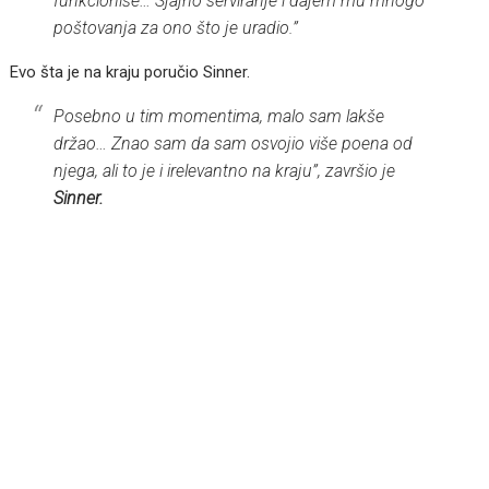
funkcioniše… Sjajno serviranje i dajem mu mnogo
poštovanja za ono što je uradio.”
Evo šta je na kraju poručio Sinner.
Posebno u tim momentima, malo sam lakše
držao… Znao sam da sam osvojio više poena od
njega, ali to je i irelevantno na kraju”, završio je
Sinner.