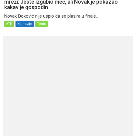
mreži: Jeste izgubio meč, ali Novak je pokazao
kakav je gospodin
Novak Đoković nije uspio da se plasira u finale...
ATP
Najnovije
Tenis