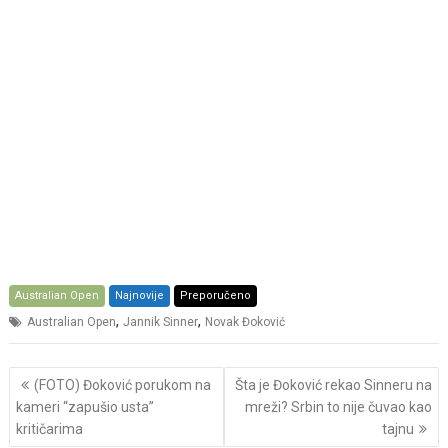
Australian Open
Najnovije
Preporučeno
,
,
Australian Open
Jannik Sinner
Novak Đoković
Post
(FOTO) Đoković porukom na
Šta je Đoković rekao Sinneru na
navigation
kameri “zapušio usta”
mreži? Srbin to nije čuvao kao
kritičarima
tajnu