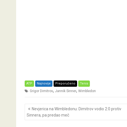
ATP
Najnovije
Preporučeno
Tenis
,
,
Grigor Dimitrov
Jannik Sinner
Wimbledon
Post
Nevjerica na Wimbledonu: Dimitrov vodio 2:0 protiv
navigation
Sinnera, pa predao meč