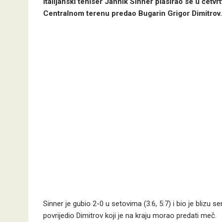
Italijanski teniser Jannik Sinner plasirao se u čet
Centralnom terenu predao Bugarin Grigor Dimitrov.
Sinner je gubio 2-0 u setovima (3:6, 5:7) i bio je blizu 
povrijedio Dimitrov koji je na kraju morao predati meč.