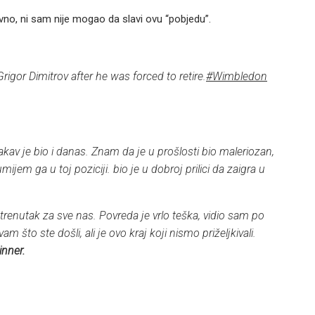
avno, ni sam nije mogao da slavi ovu “pobjedu”.
Grigor Dimitrov after he was forced to retire.
#Wimbledon
kav je bio i danas. Znam da je u prošlosti bio maleriozan,
ijem ga u toj poziciji. bio je u dobroj prilici da zaigra u
trenutak za sve nas. Povreda je vrlo teška, vidio sam po
am što ste došli, ali je ovo kraj koji nismo priželjkivali.
inner.