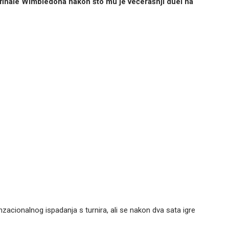
vrtfinale Wimbledona nakon što mu je večerašnji duel na
senzacionalnog ispadanja s turnira, ali se nakon dva sata igre