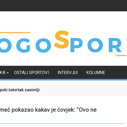
RKA
OSTALI SPORTOVI
INTERVJUI
KOLUMNE
svoje budućnosti
mljiviji uz Meridian: Isprati borbu za grupnu fazu uz najveće kvote
Dinamo uvjerljivom pobjedom s
 meč pokazao kakav je čovjek: “Ovo ne