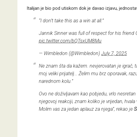
Italijan je bio pod utiskom dok je davao izjavu, jednost
“I don’t take this as a win at all.”
Jannik Sinner was full of respect for his friend 
pic.twitter.com/bQTsxUM8Mu
— Wimbledon (@Wimbledon)
July 7, 2025
Ne znam šta da kažem. nevjerovatan je igrač, ta
moj veliki prijatelj… Želim mu brz oporavak, razum
narednom kolu.”
Ovo ne doživljavam kao pobjedu, vrlo nesretan 
njegovoj reakciji, znam koliko je vrijedan, hvala v
Molim vas za jedan aplauz za njega”, rekao je
S