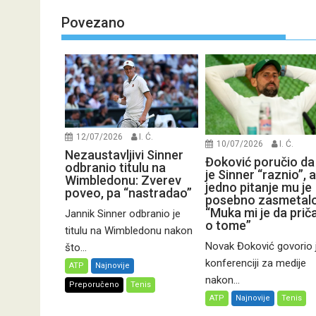
Povezano
12/07/2026
I. Ć.
10/07/2026
I. Ć.
Nezaustavljivi Sinner
Đoković poručio da
odbranio titulu na
je Sinner “raznio”, a
Wimbledonu: Zverev
jedno pitanje mu je
poveo, pa “nastradao”
posebno zasmetalo
“Muka mi je da pri
Jannik Sinner odbranio je
o tome”
titulu na Wimbledonu nakon
Novak Đoković govorio 
što...
konferenciji za medije
ATP
Najnovije
nakon...
Preporučeno
Tenis
ATP
Najnovije
Tenis