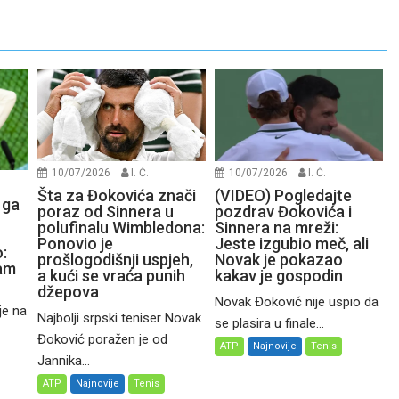
10/07/2026
I. Ć.
10/07/2026
I. Ć.
Šta za Đokovića znači
(VIDEO) Pogledajte
 ga
poraz od Sinnera u
pozdrav Đokovića i
polufinalu Wimbledona:
Sinnera na mreži:
Ponovio je
Jeste izgubio meč, ali
:
prošlogodišnji uspjeh,
Novak je pokazao
čam
a kući se vraća punih
kakav je gospodin
džepova
Novak Đoković nije uspio da
je na
Najbolji srpski teniser Novak
se plasira u finale...
Đoković poražen je od
ATP
Najnovije
Tenis
Jannika...
ATP
Najnovije
Tenis