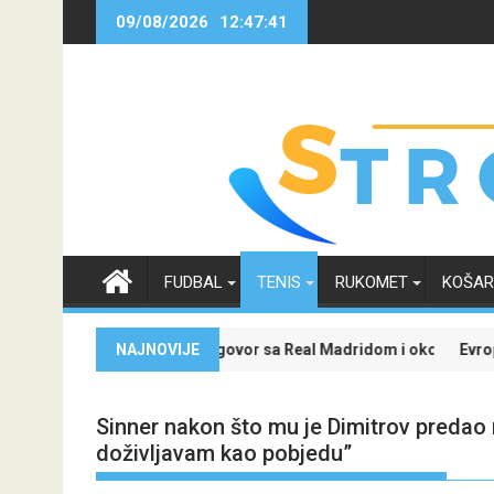
Skip
09/08/2026
12:47:41
to
content
FUDBAL
TENIS
RUKOMET
KOŠA
potpisao novi ugovor sa Real Madridom i okončao neizvijesnost oko 
NAJNOVIJE
Evropski četvrtak zani
Sinner nakon što mu je Dimitrov predao
doživljavam kao pobjedu”