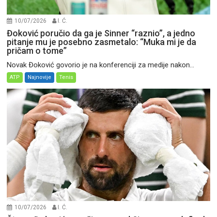
10/07/2026
I. Ć.
Đoković poručio da ga je Sinner “raznio”, a jedno
pitanje mu je posebno zasmetalo: “Muka mi je da
pričam o tome”
Novak Đoković govorio je na konferenciji za medije nakon...
ATP
Najnovije
Tenis
10/07/2026
I. Ć.