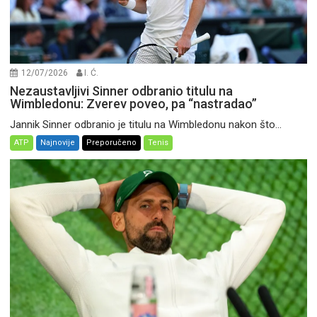
12/07/2026
I. Ć.
Nezaustavljivi Sinner odbranio titulu na
Wimbledonu: Zverev poveo, pa “nastradao”
Jannik Sinner odbranio je titulu na Wimbledonu nakon što...
ATP
Najnovije
Preporučeno
Tenis