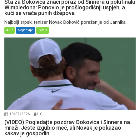
Šta za Đokovića znači poraz od Sinnera u polufinalu
Wimbledona: Ponovio je prošlogodišnji uspjeh, a
kući se vraća punih džepova
Najbolji srpski teniser Novak Đoković poražen je od Jannika...
ATP
Najnovije
Tenis
10/07/2026
I. Ć.
(VIDEO) Pogledajte pozdrav Đokovića i Sinnera na
mreži: Jeste izgubio meč, ali Novak je pokazao
kakav je gospodin