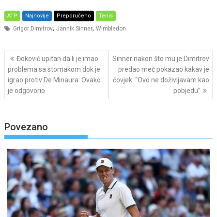
ATP
Najnovije
Preporučeno
Tenis
,
,
Grigor Dimitrov
Jannik Sinner
Wimbledon
Post
Đoković upitan da li je imao
Sinner nakon što mu je Dimitrov
navigation
problema sa stomakom dok je
predao meč pokazao kakav je
igrao protiv De Minaura: Ovako
čovjek: “Ovo ne doživljavam kao
je odgovorio
pobjedu”
Povezano