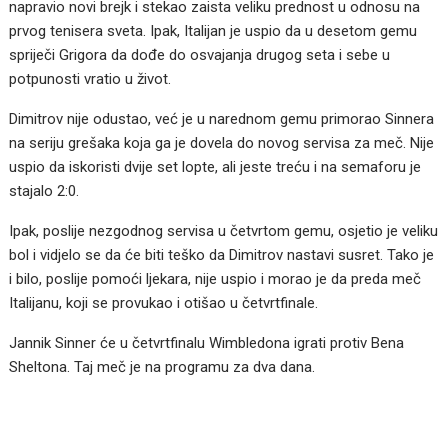
napravio novi brejk i stekao zaista veliku prednost u odnosu na
prvog tenisera sveta. Ipak, Italijan je uspio da u desetom gemu
spriječi Grigora da dođe do osvajanja drugog seta i sebe u
potpunosti vratio u život.
Dimitrov nije odustao, već je u narednom gemu primorao Sinnera
na seriju grešaka koja ga je dovela do novog servisa za meč. Nije
uspio da iskoristi dvije set lopte, ali jeste treću i na semaforu je
stajalo 2:0.
Ipak, poslije nezgodnog servisa u četvrtom gemu, osjetio je veliku
bol i vidjelo se da će biti teško da Dimitrov nastavi susret. Tako je
i bilo, poslije pomoći ljekara, nije uspio i morao je da preda meč
Italijanu, koji se provukao i otišao u četvrtfinale.
Jannik Sinner će u četvrtfinalu Wimbledona igrati protiv Bena
Sheltona. Taj meč je na programu za dva dana.