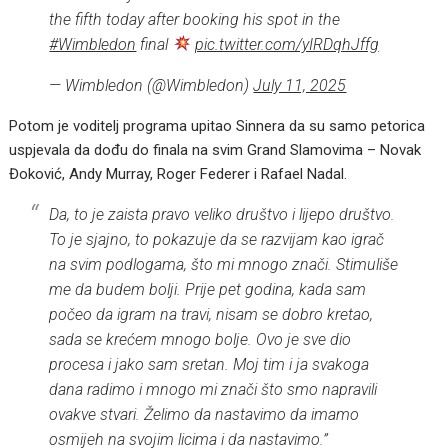
the fifth today after booking his spot in the
#Wimbledon
final
pic.twitter.com/yIRDqhJffg
— Wimbledon (@Wimbledon)
July 11, 2025
Potom je voditelj programa upitao Sinnera da su samo petorica
uspjevala da dođu do finala na svim Grand Slamovima – Novak
Đoković, Andy Murray, Roger Federer i Rafael Nadal.
Da, to je zaista pravo veliko društvo i lijepo društvo.
To je sjajno, to pokazuje da se razvijam kao igrač
na svim podlogama, što mi mnogo znači. Stimuliše
me da budem bolji. Prije pet godina, kada sam
počeo da igram na travi, nisam se dobro kretao,
sada se krećem mnogo bolje. Ovo je sve dio
procesa i jako sam sretan. Moj tim i ja svakoga
dana radimo i mnogo mi znači što smo napravili
ovakve stvari. Želimo da nastavimo da imamo
osmijeh na svojim licima i da nastavimo.”