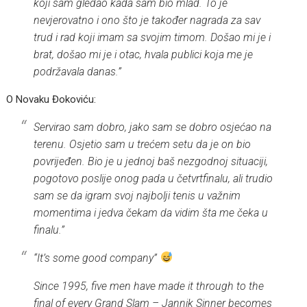
koji sam gledao kada sam bio mlad. To je
nevjerovatno i ono što je također nagrada za sav
trud i rad koji imam sa svojim timom. Došao mi je i
brat, došao mi je i otac, hvala publici koja me je
podržavala danas.”
O Novaku Đokoviću:
Servirao sam dobro, jako sam se dobro osjećao na
terenu. Osjetio sam u trećem setu da je on bio
povrijeđen. Bio je u jednoj baš nezgodnoj situaciji,
pogotovo poslije onog pada u četvrtfinalu, ali trudio
sam se da igram svoj najbolji tenis u važnim
momentima i jedva čekam da vidim šta me čeka u
finalu.”
“It’s some good company”
Since 1995, five men have made it through to the
final of every Grand Slam – Jannik Sinner becomes