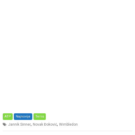
ATP
Najnovije
Tenis
,
,
Jannik Sinner
Novak Đoković
Wimbledon