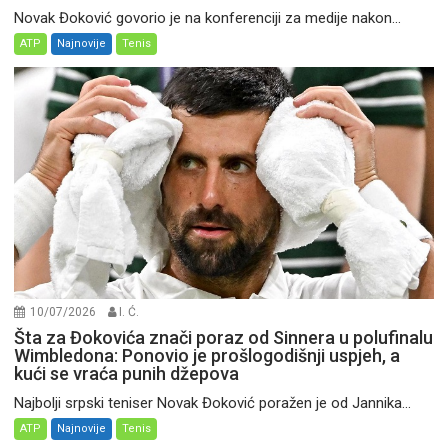
Novak Đoković govorio je na konferenciji za medije nakon...
ATP
Najnovije
Tenis
10/07/2026
I. Ć.
Šta za Đokovića znači poraz od Sinnera u polufinalu
Wimbledona: Ponovio je prošlogodišnji uspjeh, a
kući se vraća punih džepova
Najbolji srpski teniser Novak Đoković poražen je od Jannika...
ATP
Najnovije
Tenis