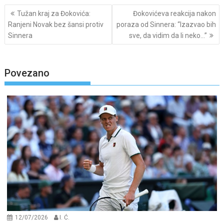
Post
Tužan kraj za Đokovića:
Đokovićeva reakcija nakon
navigation
Ranjeni Novak bez šansi protiv
poraza od Sinnera: “Izazvao bih
Sinnera
sve, da vidim da li neko…”
Povezano
12/07/2026
I. Ć.