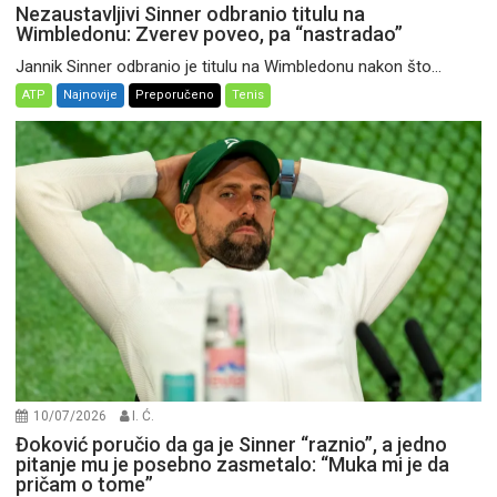
Nezaustavljivi Sinner odbranio titulu na
Wimbledonu: Zverev poveo, pa “nastradao”
Jannik Sinner odbranio je titulu na Wimbledonu nakon što...
ATP
Najnovije
Preporučeno
Tenis
10/07/2026
I. Ć.
Đoković poručio da ga je Sinner “raznio”, a jedno
pitanje mu je posebno zasmetalo: “Muka mi je da
pričam o tome”