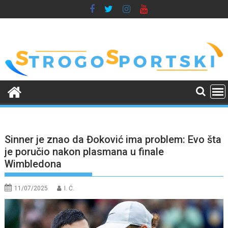
Skip
to
content
Sinner je znao da Đoković ima problem: Evo šta
je poručio nakon plasmana u finale
Wimbledona
11/07/2025
I. Ć.