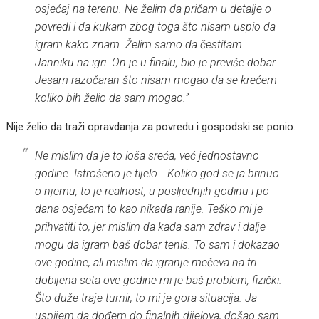
osjećaj na terenu. Ne želim da pričam u detalje o
povredi i da kukam zbog toga što nisam uspio da
igram kako znam. Želim samo da čestitam
Janniku na igri. On je u finalu, bio je previše dobar.
Jesam razočaran što nisam mogao da se krećem
koliko bih želio da sam mogao.”
Nije želio da traži opravdanja za povredu i gospodski se ponio.
Ne mislim da je to loša sreća, već jednostavno
godine. Istrošeno je tijelo… Koliko god se ja brinuo
o njemu, to je realnost, u posljednjih godinu i po
dana osjećam to kao nikada ranije. Teško mi je
prihvatiti to, jer mislim da kada sam zdrav i dalje
mogu da igram baš dobar tenis. To sam i dokazao
ove godine, ali mislim da igranje mečeva na tri
dobijena seta ove godine mi je baš problem, fizički.
Što duže traje turnir, to mi je gora situacija. Ja
uspijem da dođem do finalnih dijelova, došao sam