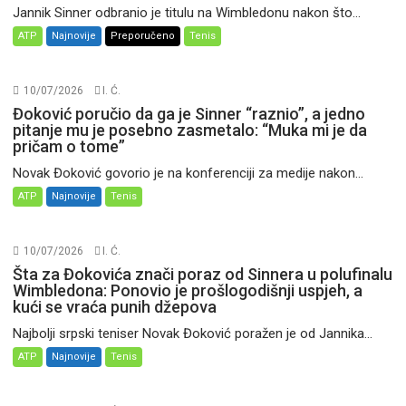
Jannik Sinner odbranio je titulu na Wimbledonu nakon što...
ATP
Najnovije
Preporučeno
Tenis
10/07/2026
I. Ć.
Đoković poručio da ga je Sinner “raznio”, a jedno
pitanje mu je posebno zasmetalo: “Muka mi je da
pričam o tome”
Novak Đoković govorio je na konferenciji za medije nakon...
ATP
Najnovije
Tenis
10/07/2026
I. Ć.
Šta za Đokovića znači poraz od Sinnera u polufinalu
Wimbledona: Ponovio je prošlogodišnji uspjeh, a
kući se vraća punih džepova
Najbolji srpski teniser Novak Đoković poražen je od Jannika...
ATP
Najnovije
Tenis