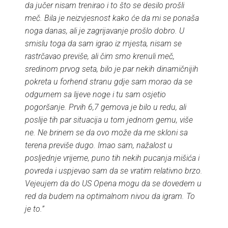
da jučer nisam trenirao i to što se desilo prošli
meč. Bila je neizvjesnost kako će da mi se ponaša
noga danas, ali je zagrijavanje prošlo dobro. U
smislu toga da sam igrao iz mjesta, nisam se
rastrčavao previše, ali čim smo krenuli meč,
sredinom prvog seta, bilo je par nekih dinamičnijih
pokreta u forhend stranu gdje sam morao da se
odgurnem sa lijeve noge i tu sam osjetio
pogoršanje. Prvih 6,7 gemova je bilo u redu, ali
poslije tih par situacija u tom jednom gemu, više
ne. Ne brinem se da ovo može da me skloni sa
terena previše dugo. Imao sam, nažalost u
posljednje vrijeme, puno tih nekih pucanja mišića i
povreda i uspjevao sam da se vratim relativno brzo.
Vejeujem da do US Opena mogu da se dovedem u
red da budem na optimalnom nivou da igram. To
je to.”