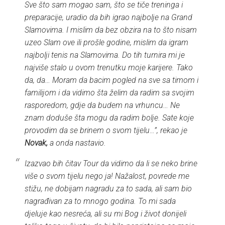
Sve što sam mogao sam, što se tiče treninga i
preparacije, uradio da bih igrao najbolje na Grand
Slamovima. I mislim da bez obzira na to što nisam
uzeo Slam ove ili prošle godine, mislim da igram
najbolji tenis na Slamovima. Do tih turnira mi je
najviše stalo u ovom trenutku moje karijere. Tako
da, da… Moram da bacim pogled na sve sa timom i
familijom i da vidimo šta želim da radim sa svojim
rasporedom, gdje da budem na vrhuncu… Ne
znam doduše šta mogu da radim bolje. Sate koje
provodim da se brinem o svom tijelu…”, rekao je
Novak,
a onda nastavio.
Izazvao bih čitav Tour da vidimo da li se neko brine
više o svom tijelu nego ja! Nažalost, povrede me
stižu, ne dobijam nagradu za to sada, ali sam bio
nagrađivan za to mnogo godina. To mi sada
djeluje kao nesreća, ali su mi Bog i život donijeli