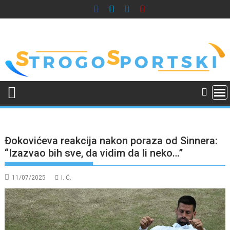
Skip
to
content
Đokovićeva reakcija nakon poraza od Sinnera:
“Izazvao bih sve, da vidim da li neko…”
11/07/2025
I. Ć.