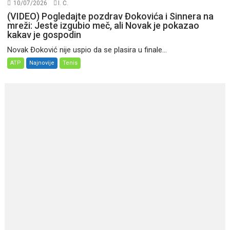
10/07/2026
I. Ć.
(VIDEO) Pogledajte pozdrav Đokovića i Sinnera na
mreži: Jeste izgubio meč, ali Novak je pokazao
kakav je gospodin
Novak Đoković nije uspio da se plasira u finale...
ATP
Najnovije
Tenis