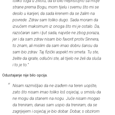
toliko toga u životu, da bi bilo nepristojno sa moje
strane prema Bogu, mom tijelu i svemu što mi se
desilo u karijeri, da sada krenem da se žalim na
povrede. Zdrav sam toliko dugo. Sada moram da
izvučem maksimum iz onoga što mi je ostalo. Da,
razočaran sam i ljut sada, najviše ne zbog poraza,
jer i da sam zdrav nisam bio favorit protiv Sinnera,
to znam, ali mislim da sam imao dobru šansu da
sam bio zdrav. Taj fizički aspekt mi smeta. Tu ste,
želite da igrate, odlučni ste, ali tijelo ne želi da sluša
i to je to.”
Odustajanje nije bilo opcija.
Nisam razmišljao da ne izađem na teren uopšte,
zato što nisam imao toliko loš osjećaj, u smislu da
ne mogu da stanem na nogu. Juče nisam mogao
da treniram, danas sam uspio da treniram, da se
zagrijejem i osjećaj je bio dobar. Dobar, s obzirom