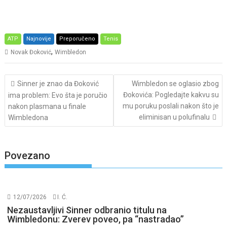
ATP
Najnovije
Preporučeno
Tenis
,
Novak Đoković
Wimbledon
Post
Sinner je znao da Đoković
Wimbledon se oglasio zbog
navigation
Đokovića: Pogledajte kakvu su
ima problem: Evo šta je poručio
mu poruku poslali nakon što je
nakon plasmana u finale
eliminisan u polufinalu
Wimbledona
Povezano
12/07/2026
I. Ć.
Nezaustavljivi Sinner odbranio titulu na
Wimbledonu: Zverev poveo, pa “nastradao”