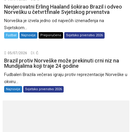
Nevjerovatni Erling Haaland šokirao Brazil i odveo
Norvešku u četvrtfinale Svjetskog prvenstva
Norveška je izvela jedno od najvećih iznenađenja na
Svjetskom...
Fudbal
Najnovije
Preporučeno
Svjetsko prvenstvo 2026
05/07/2026
I. Ć.
Brazil protiv Norveške može prekinuti crni niz na
Mundijalima koji traje 24 godine
Fudbaleri Brazila večeras igraju protiv reprezentacije Norveške u
okviru...
Najnovije
Svjetsko prvenstvo 2026