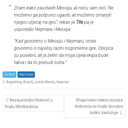
Znam kako zaustaviti Messija, ali neću vam reći. Ne
možemo ga potpuno ugasiti, ali možemo smanjiti
njegov utjecaj na igru
“, rekao je
Tite
pa je
usporedio Neymara i Messija:
“
Kad govorimo o Messiju i Neymaru, onda
govorimo o najvišoj razini nogometne igre. Obojica
su posebni, ali ja želim da moja cijela ekipa bude
takva i da to presudi sutra.
”
Fudbal
Najnovije
,
,
,
Argentina
Brazil
Lionel Messi
Neymar
Post
Nezaustavljivi Đoković u
Shapovalov nakon poraza:
navigation
Đokovića ne hvale dovoljno
finalu Wimbledona
koliko zaslužuje